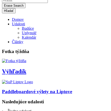
Erase Search
Domov
Udalosti
Budúce
Uplynulé
Kalendár
Články
Fotka týždňa
Výhľadík
Paddleboardové výlety na Liptove
Nasledujúce udalosti