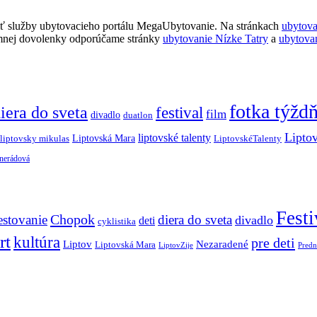
ť služby ubytovacieho portálu MegaUbytovanie. Na stránkach
ubytov
imnej dovolenky odporúčame stránky
ubytovanie Nízke Tatry
a
ubytova
fotka týžd
iera do sveta
festival
film
divadlo
duatlon
Lipto
liptovské talenty
Liptovská Mara
LiptovskéTalenty
liptovsky mikulas
 nerádová
Festi
Chopok
estovanie
diera do sveta
divadlo
deti
cyklistika
rt
kultúra
pre deti
Liptov
Nezaradené
Liptovská Mara
LiptovZije
Predn