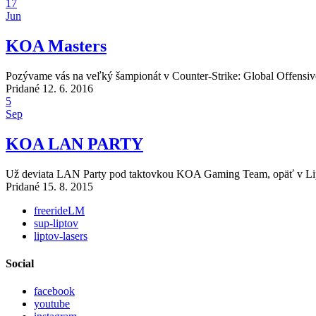
17
Jun
KOA Masters
Pozývame vás na veľký šampionát v Counter-Strike: Global Offensiv
Pridané 12. 6. 2016
5
Sep
KOA LAN PARTY
Už deviata LAN Party pod taktovkou KOA Gaming Team, opäť v Liptov
Pridané 15. 8. 2015
freerideLM
sup-liptov
liptov-lasers
Social
facebook
youtube