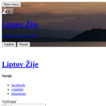
Main menu
Liptov Žije
Koniec nudy na Liptove
Sajdbár
Hľadať
Liptov Žije
Social
facebook
youtube
instagram
Vyhľadať