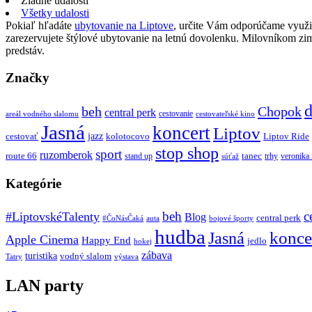
Žiadne udalosti
Všetky udalosti
Pokiaľ hľadáte
ubytovanie na Liptove
, určite Vám odporúčame využi
zarezervujete štýlové ubytovanie na letnú dovolenku. Milovníkom z
predstáv.
Značky
d
beh
Chopok
central perk
cestovanie
areál vodného slalomu
cestovateľské kino
Jasná
koncert
Liptov
jazz
cestovať
kolotocovo
Liptov Ride
stop shop
sport
ruzomberok
route 66
tanec
stand up
trhy
veronika
súťaž
Kategórie
beh
c
#LiptovskéTalenty
Blog
central perk
#ČoNásČaká
auta
bojové športy
hudba
konce
Jasná
Apple Cinema
Happy End
jedlo
hokej
zábava
turistika
vodný slalom
Tatry
výstava
LAN party