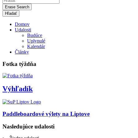
Erase Search
Domov
Udalosti
Budúce
Uplynulé
Kalendár
Články
Fotka týždňa
Výhľadík
Paddleboardové výlety na Liptove
Nasledujúce udalosti