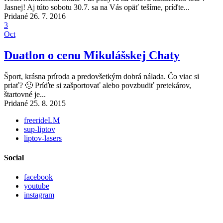
Jasnej! Aj túto sobotu 30.7. sa na Vás opäť tešíme, príďte...
Pridané 26. 7. 2016
3
Oct
Duatlon o cenu Mikulášskej Chaty
Šport, krásna príroda a predovšetkým dobrá nálada. Čo viac si
priať? 🙂 Príďte si zašportovať alebo povzbudiť pretekárov,
štartovné je...
Pridané 25. 8. 2015
freerideLM
sup-liptov
liptov-lasers
Social
facebook
youtube
instagram