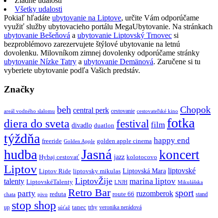
Žiadne udalosti
Všetky udalosti
Pokiaľ hľadáte
ubytovanie na Liptove
, určite Vám odporúčame
využiť služby ubytovacieho portálu MegaUbytovanie. Na stránkach
ubytovanie Bešeňová
a
ubytovanie Liptovský Trnovec
si
bezproblémovo zarezervujete štýlové ubytovanie na letnú
dovolenku. Milovníkom zimnej dovolenky odporúčame stránky
ubytovanie Nízke Tatry
a
ubytovanie Demänová
. Zaručene si tu
vyberiete ubytovanie podľa Vašich predstáv.
Značky
beh
Chopok
central perk
cestovanie
areál vodného slalomu
cestovateľské kino
fotka
diera do sveta
festival
film
divadlo
duatlon
týždňa
happy end
freeride
golden apple cinema
Golden Apple
Jasná
hudba
koncert
jazz
Hybaj cestovať
kolotocovo
Liptov
liptovské
Liptovská Mara
Liptov Ride
liptovsky mikulas
LiptovŽije
marina liptov
talenty
LiptovskéTalenty
LNJH
Mikulášska
Retro Bar
sport
party
ruzomberok
reduta
route 66
stand
chata
pivo
stop shop
tanec
up
trhy
veronika nerádová
súťaž