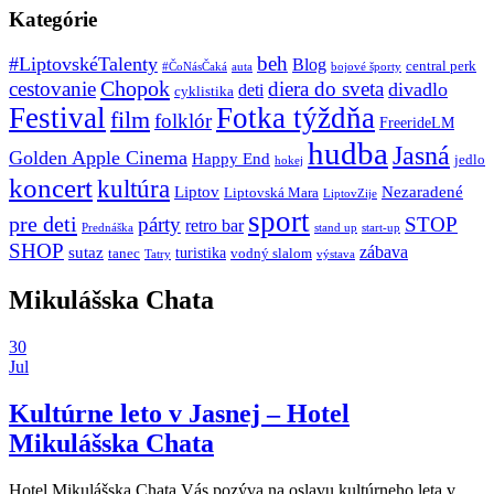
Kategórie
beh
#LiptovskéTalenty
Blog
central perk
#ČoNásČaká
auta
bojové športy
Chopok
cestovanie
diera do sveta
divadlo
deti
cyklistika
Festival
Fotka týždňa
film
folklór
FreerideLM
hudba
Jasná
Golden Apple Cinema
Happy End
jedlo
hokej
koncert
kultúra
Liptov
Nezaradené
Liptovská Mara
LiptovZije
sport
pre deti
párty
STOP
retro bar
stand up
Prednáška
start-up
SHOP
zábava
sutaz
turistika
tanec
vodný slalom
Tatry
výstava
Mikulášska Chata
30
Jul
Kultúrne leto v Jasnej – Hotel
Mikulášska Chata
Hotel Mikulášska Chata Vás pozýva na oslavu kultúrneho leta v