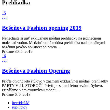
Prehliadka
15
Jun
Bešeňová Fashion opening 2019
Nenechajte si ujsť exkluzívnu módnu prehliadku na jedinečnom
móle nad vodou. Medzinárodná módna prehliadka nad termálnymi
bazénmi prvého holistického hotela...
Pridané 30. 5. 2019
16
Jun
Bešeňová Fashion Opening
Príďte otvoriť leto štýlovo v znamení exkluzívnej módnej prehliadky
PARTY V 21. STOROČÍ. Privítajte s nami letnú sezónu štýlovo.
Prinášame Vám exkluzívnu módnu...
Pridané 6. 6. 2018
freerideLM
sup-liptov