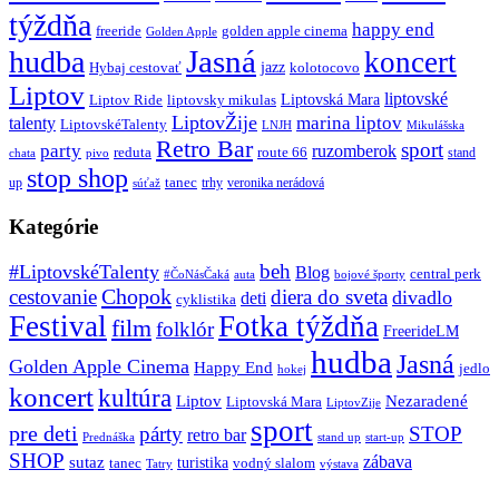
týždňa
happy end
freeride
golden apple cinema
Golden Apple
Jasná
hudba
koncert
jazz
Hybaj cestovať
kolotocovo
Liptov
liptovské
Liptovská Mara
Liptov Ride
liptovsky mikulas
LiptovŽije
marina liptov
talenty
LiptovskéTalenty
LNJH
Mikulášska
Retro Bar
sport
party
ruzomberok
reduta
route 66
stand
chata
pivo
stop shop
tanec
up
trhy
veronika nerádová
súťaž
Kategórie
beh
#LiptovskéTalenty
Blog
central perk
#ČoNásČaká
auta
bojové športy
Chopok
cestovanie
diera do sveta
divadlo
deti
cyklistika
Festival
Fotka týždňa
film
folklór
FreerideLM
hudba
Jasná
Golden Apple Cinema
Happy End
jedlo
hokej
koncert
kultúra
Liptov
Nezaradené
Liptovská Mara
LiptovZije
sport
pre deti
párty
STOP
retro bar
stand up
Prednáška
start-up
SHOP
zábava
sutaz
turistika
tanec
vodný slalom
Tatry
výstava