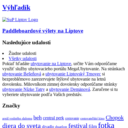
Výhľadík
Paddleboardové výlety na Liptove
Nasledujúce udalosti
Žiadne udalosti
Všetky udalosti
Pokiaľ hľadáte
ubytovanie na Liptove
, určite Vám odporúčame
využiť služby ubytovacieho portálu MegaUbytovanie. Na stránkach
ubytovanie Bešeňová
a
ubytovanie Liptovský Trnovec
si
bezproblémovo zarezervujete štýlové ubytovanie na letnú
dovolenku. Milovníkom zimnej dovolenky odporúčame stránky
ubytovanie Nízke Tatry
a
ubytovanie Demänová
. Zaručene si tu
vyberiete ubytovanie podľa Vašich predstáv.
Značky
beh
Chopok
central perk
cestovanie
areál vodného slalomu
cestovateľské kino
fotka
diera do sveta
festival
film
divadlo
duatlon