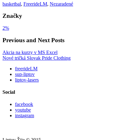
basketbal
,
FreerideLM
,
Nezaradené
Značky
2%
Previous and Next Posts
Akcia na kurzy v MS Excel
Nové tričká Slovak Pride Clothing
freerideLM
sup-liptov
liptov-lasers
Social
facebook
youtube
instagram
Liptov Žije © 2015