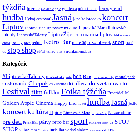
týždňa
happy end
freeride
golden apple cinema
Golden Apple
Jasná
hudba
koncert
jazz
Hybaj cestovať
kolotocovo
Liptov
liptovské
Liptovská Mara
Liptov Ride
liptovsky mikulas
LiptovŽije
marina liptov
talenty
LiptovskéTalenty
LNJH
Mikulášska
Retro Bar
sport
party
ruzomberok
reduta
route 66
stand
chata
pivo
stop shop
tanec
up
trhy
veronika nerádová
súťaž
Kategórie
beh
#LiptovskéTalenty
Blog
central perk
#ČoNásČaká
auta
bojové športy
Chopok
cestovanie
diera do sveta
divadlo
deti
cyklistika
Festival
Fotka týždňa
film
folklór
FreerideLM
hudba
Jasná
Golden Apple Cinema
Happy End
jedlo
hokej
koncert
kultúra
Liptov
Nezaradené
Liptovská Mara
LiptovZije
sport
pre deti
párty
STOP
retro bar
stand up
Prednáška
start-up
SHOP
zábava
sutaz
turistika
tanec
vodný slalom
Tatry
výstava