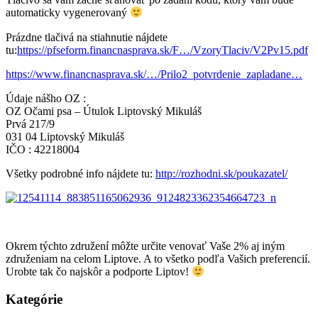
automaticky vygenerovaný
Prázdne tlačivá na stiahnutie nájdete
tu:
https://pfseform.financnasprava.sk/F…/VzoryTlaciv/V2Pv15.pdf
https://www.financnasprava.sk/…/Prilo2_potvrdenie_zapladane…
Údaje nášho OZ :
OZ Očami psa – Útulok Liptovský Mikuláš
Prvá 217/9
031 04 Liptovský Mikuláš
IČO : 42218004
Všetky podrobné info nájdete tu:
http://rozhodni.sk/poukazatel/
Okrem týchto združení môžte určite venovať Vaše 2% aj iným
združeniam na celom Liptove. A to všetko podľa Vašich preferencií.
Urobte tak čo najskôr a podporte Liptov!
Kategórie