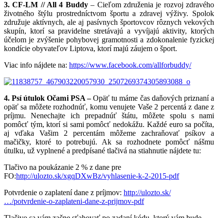
3. CF-LM // All 4 Buddy
– Cieľom združenia je rozvoj zdravého
životného štýlu prostredníctvom športu a zdravej výživy. Spolok
združuje aktívnych, ale aj pasívnych športovcov rôznych vekových
skupín, ktorí sa pravidelne stretávajú a vyvíjajú aktivity, ktorých
účelom je zvýšenie pohybovej gramotnosti a zdokonalenie fyzickej
kondície obyvateľov Liptova, ktorí majú záujem o šport.
Viac info nájdete na:
https://www.facebook.com/allforbuddy/
4. Psí útulok Očami PSA –
Opäť tu máme čas daňových priznaní a
opäť sa môžete rozhodnúť, komu venujete Vaše 2 percentá z dane z
príjmu. Nenechajte ich prepadnúť štátu, môžete spolu s nami
pomôcť tým, ktorí si sami pomôcť nedokážu. Každé euro sa počíta,
aj vďaka Vašim 2 percentám môžeme zachraňovať psíkov a
mačičky, ktoré to potrebujú. Ak sa rozhodnete pomôcť nášmu
útulku, už vyplnené a predpísané tlačivá na stiahnutie nájdete tu:
Tlačivo na poukázanie 2 % z dane pre
FO:
http://ulozto.sk/xgqDXwBz/vyhla
senie-k-2-2015-pdf
Potvrdenie o zaplatení dane z príjmov:
http://ulozto.sk/
…/potvrdenie-o-zaplateni-dane-z-prijmov-pdf
Tlačivo sa vám začne sťahovať po zadaní kódu, ktorý vám bude