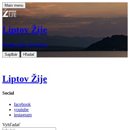
Main menu
Liptov Žije
Koniec nudy na Liptove
Sajdbár
Hľadať
Liptov Žije
Social
facebook
youtube
instagram
Vyhľadať