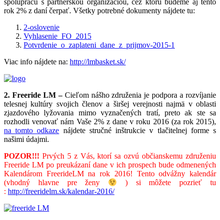
spoluprácu s partnerskou organizáciou, cez ktorú budeme aj tento
rok 2% z daní čerpať. Všetky potrebné dokumenty nájdete tu:
2-oslovenie
Vyhlasenie_FO_2015
Potvrdenie_o_zaplateni_dane_z_prijmov-2015-1
Viac info nájdete na:
http://lmbasket.sk/
2. Freeride LM –
Cieľom nášho združenia je podpora a rozvíjanie
telesnej kultúry svojich členov a širšej verejnosti najmä v oblasti
zjazdového lyžovania mimo vyznačených tratí, preto ak ste sa
rozhodli venovať nám Vaše 2% z dane v roku 2016 (za rok 2015),
na tomto odkaze
nájdete stručné inštrukcie v tlačitelnej forme s
našimi údajmi.
POZOR!!!
Prvých 5 z Vás, ktorí sa ozvú občianskemu združeniu
Freeride LM po preukázaní dane v ich prospech bude odmenených
Kalendárom FreerideLM na rok 2016! Tento odvážny kalendár
(vhodný hlavne pre ženy
) si môžete pozrieť tu
:
http://freeridelm.sk/kalendar-2016/