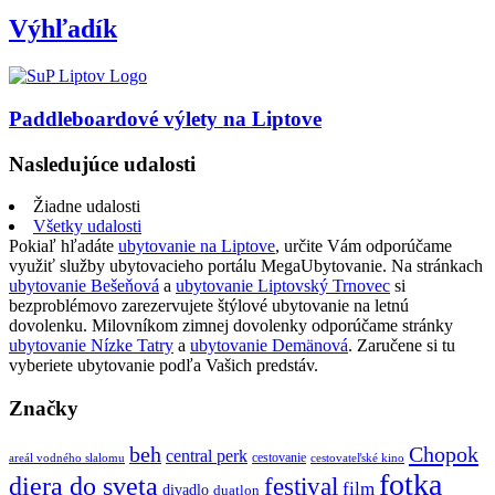
Výhľadík
Paddleboardové výlety na Liptove
Nasledujúce udalosti
Žiadne udalosti
Všetky udalosti
Pokiaľ hľadáte
ubytovanie na Liptove
, určite Vám odporúčame
využiť služby ubytovacieho portálu MegaUbytovanie. Na stránkach
ubytovanie Bešeňová
a
ubytovanie Liptovský Trnovec
si
bezproblémovo zarezervujete štýlové ubytovanie na letnú
dovolenku. Milovníkom zimnej dovolenky odporúčame stránky
ubytovanie Nízke Tatry
a
ubytovanie Demänová
. Zaručene si tu
vyberiete ubytovanie podľa Vašich predstáv.
Značky
beh
Chopok
central perk
cestovanie
areál vodného slalomu
cestovateľské kino
fotka
diera do sveta
festival
film
divadlo
duatlon