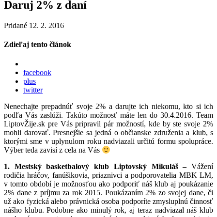
Daruj 2% z daní
Pridané 12. 2. 2016
Zdieľaj tento článok
facebook
plus
twitter
Nenechajte prepadnúť svoje 2% a darujte ich niekomu, kto si ich
podľa Vás zaslúži. Takúto možnosť máte len do 30.4.2016. Team
LiptovŽije.sk pre Vás pripravil pár možností, kde by ste svoje 2%
mohli darovať. Presnejšie sa jedná o občianske združenia a klub, s
ktorými sme v uplynulom roku nadviazali určitú formu spolupráce.
Výber teda zavisí z cela na Vás
1. Mestský basketbalový klub Liptovský Mikuláš –
Vážení
rodičia hráčov, fanúšikovia, priaznivci a podporovatelia MBK LM,
v tomto období je možnosťou ako podporiť náš klub aj poukázanie
2% dane z príjmu za rok 2015. Poukázaním 2% zo svojej dane, či
už ako fyzická alebo právnická osoba podporíte zmysluplnú činnosť
nášho klubu. Podobne ako minulý rok, aj teraz nadviazal náš klub