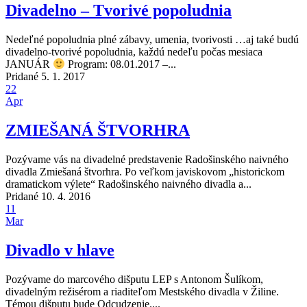
Divadelno – Tvorivé popoludnia
Nedeľné popoludnia plné zábavy, umenia, tvorivosti …aj také budú
divadelno-tvorivé popoludnia, každú nedeľu počas mesiaca
JANUÁR
Program: 08.01.2017 –...
Pridané 5. 1. 2017
22
Apr
ZMIEŠANÁ ŠTVORHRA
Pozývame vás na divadelné predstavenie Radošinského naivného
divadla Zmiešaná štvorhra. Po veľkom javiskovom „historickom
dramatickom výlete“ Radošinského naivného divadla a...
Pridané 10. 4. 2016
11
Mar
Divadlo v hlave
Pozývame do marcového dišputu LEP s Antonom Šulíkom,
divadelným režisérom a riaditeľom Mestského divadla v Žiline.
Témou dišputu bude Odcudzenie....