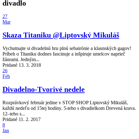
divadlo
27
Mar
Skaza Titaniku @Liptovský Mikuláš
Vychutnajte si divadelnú hru plnú sebairónie a klaunských gagov!
Príbeh o Titaniku dodnes fascinuje a inšpiruje umelcov naprieč
žánrami. Jedným...
Pridané 13. 3. 2018
26
Feb
Divadelno-Tvorivé nedele
Rozprávkový február jedine v STOP SHOP Liptovský Mikuláš,
každú nedeľu od 15tej hodiny. 5-teho s divadielkom Drevená krava.
12–teho s...
Pridané 11. 2. 2017
8
Jan