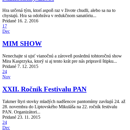
Hra určená tým, ktorí aspoň raz v živote chudli, alebo sa na to
chystajú. Hra sa odohráva v redukčnom sanatóriu...
Pridané 16. 2. 2016
17
Dec
MIM SHOW
Nenechajte si ujsť vianočnú a zároveň poslednú tohtoročnú show
Mira Kasprzyka, ktorý si aj tento krát pre nás pripravil štipku...
Pridané 7. 12. 2015
24
Nov
XXII. Ročník Festivalu PAN
Takmer štyri stovky mladých nadšencov pantomímy zavítajú 24. až
28. novembra do Liptovského Mikuláša na 22. ročník festivalu
PAN. Organizátori...
Pridané 23. 11. 2015
24
Dec