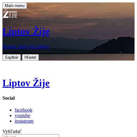
Main menu
Liptov Žije
Koniec nudy na Liptove
Sajdbár
Hľadať
Liptov Žije
Social
facebook
youtube
instagram
Vyhľadať