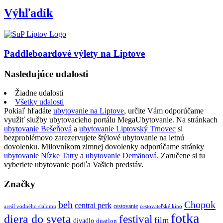
Výhľadík
Paddleboardové výlety na Liptove
Nasledujúce udalosti
Žiadne udalosti
Všetky udalosti
Pokiaľ hľadáte
ubytovanie na Liptove
, určite Vám odporúčame
využiť služby ubytovacieho portálu MegaUbytovanie. Na stránkach
ubytovanie Bešeňová
a
ubytovanie Liptovský Trnovec
si
bezproblémovo zarezervujete štýlové ubytovanie na letnú
dovolenku. Milovníkom zimnej dovolenky odporúčame stránky
ubytovanie Nízke Tatry
a
ubytovanie Demänová
. Zaručene si tu
vyberiete ubytovanie podľa Vašich predstáv.
Značky
beh
Chopok
central perk
cestovanie
areál vodného slalomu
cestovateľské kino
fotka
diera do sveta
festival
film
divadlo
duatlon