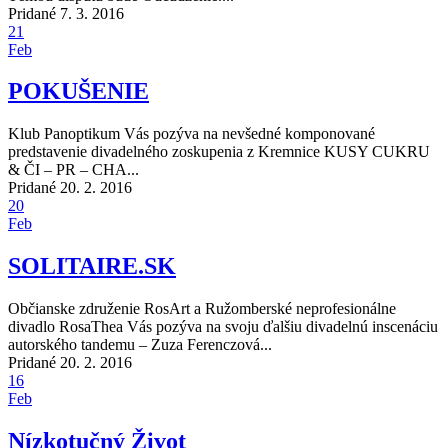
Pridané 7. 3. 2016
21
Feb
POKUŠENIE
Klub Panoptikum Vás pozýva na nevšedné komponované
predstavenie divadelného zoskupenia z Kremnice KUSY CUKRU
& ČI – PR – CHA...
Pridané 20. 2. 2016
20
Feb
SOLITAIRE.SK
Občianske združenie RosArt a Ružomberské neprofesionálne
divadlo RosaThea Vás pozýva na svoju ďalšiu divadelnú inscenáciu
autorského tandemu – Zuza Ferenczová...
Pridané 20. 2. 2016
16
Feb
Nízkotučný Život