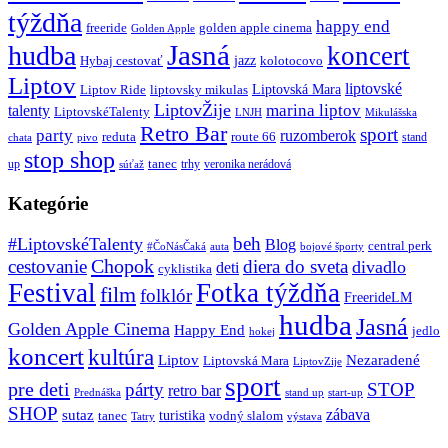
týždňa
happy end
freeride
golden apple cinema
Golden Apple
Jasná
hudba
koncert
jazz
Hybaj cestovať
kolotocovo
Liptov
liptovské
Liptovská Mara
Liptov Ride
liptovsky mikulas
LiptovŽije
marina liptov
talenty
LiptovskéTalenty
LNJH
Mikulášska
Retro Bar
sport
party
ruzomberok
reduta
route 66
stand
chata
pivo
stop shop
tanec
up
trhy
veronika nerádová
súťaž
Kategórie
beh
#LiptovskéTalenty
Blog
central perk
#ČoNásČaká
auta
bojové športy
Chopok
cestovanie
diera do sveta
divadlo
deti
cyklistika
Festival
Fotka týždňa
film
folklór
FreerideLM
hudba
Jasná
Golden Apple Cinema
Happy End
jedlo
hokej
koncert
kultúra
Liptov
Nezaradené
Liptovská Mara
LiptovZije
sport
pre deti
párty
STOP
retro bar
stand up
Prednáška
start-up
SHOP
zábava
sutaz
turistika
tanec
vodný slalom
Tatry
výstava