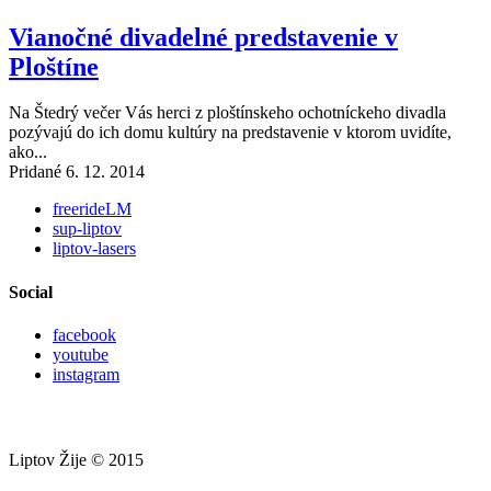
Vianočné divadelné predstavenie v
Ploštíne
Na Štedrý večer Vás herci z ploštínskeho ochotníckeho divadla
pozývajú do ich domu kultúry na predstavenie v ktorom uvidíte,
ako...
Pridané 6. 12. 2014
freerideLM
sup-liptov
liptov-lasers
Social
facebook
youtube
instagram
Liptov Žije © 2015