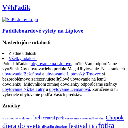
Výhľadík
Paddleboardové výlety na Liptove
Nasledujúce udalosti
Žiadne udalosti
Všetky udalosti
Pokiaľ hľadáte
ubytovanie na Liptove
, určite Vám odporúčame
využiť služby ubytovacieho portálu MegaUbytovanie. Na stránkach
ubytovanie Bešeňová
a
ubytovanie Liptovský Trnovec
si
bezproblémovo zarezervujete štýlové ubytovanie na letnú
dovolenku. Milovníkom zimnej dovolenky odporúčame stránky
ubytovanie Nízke Tatry
a
ubytovanie Demänová
. Zaručene si tu
vyberiete ubytovanie podľa Vašich predstáv.
Značky
beh
Chopok
central perk
cestovanie
areál vodného slalomu
cestovateľské kino
fotka
diera do sveta
festival
film
divadlo
duatlon