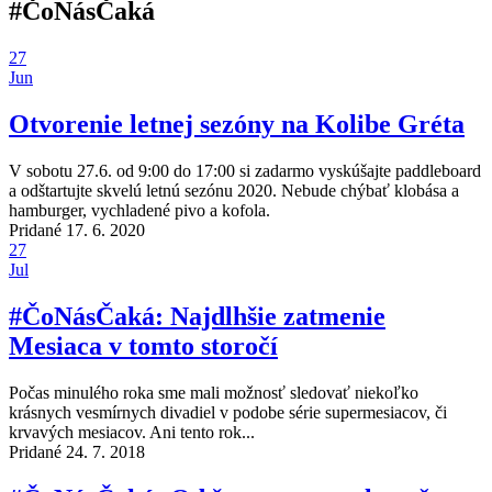
#ČoNásČaká
27
Jun
Otvorenie letnej sezóny na Kolibe Gréta
V sobotu 27.6. od 9:00 do 17:00 si zadarmo vyskúšajte paddleboard
a odštartujte skvelú letnú sezónu 2020. Nebude chýbať klobása a
hamburger, vychladené pivo a kofola.
Pridané 17. 6. 2020
27
Jul
#ČoNásČaká: Najdlhšie zatmenie
Mesiaca v tomto storočí
Počas minulého roka sme mali možnosť sledovať niekoľko
krásnych vesmírnych divadiel v podobe série supermesiacov, či
krvavých mesiacov. Ani tento rok...
Pridané 24. 7. 2018