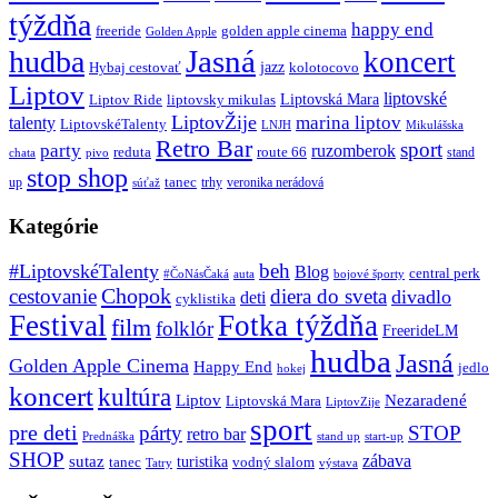
týždňa
happy end
freeride
golden apple cinema
Golden Apple
Jasná
hudba
koncert
jazz
Hybaj cestovať
kolotocovo
Liptov
liptovské
Liptovská Mara
Liptov Ride
liptovsky mikulas
LiptovŽije
marina liptov
talenty
LiptovskéTalenty
LNJH
Mikulášska
Retro Bar
sport
party
ruzomberok
reduta
route 66
stand
chata
pivo
stop shop
tanec
up
trhy
veronika nerádová
súťaž
Kategórie
beh
#LiptovskéTalenty
Blog
central perk
#ČoNásČaká
auta
bojové športy
Chopok
cestovanie
diera do sveta
divadlo
deti
cyklistika
Festival
Fotka týždňa
film
folklór
FreerideLM
hudba
Jasná
Golden Apple Cinema
Happy End
jedlo
hokej
koncert
kultúra
Liptov
Nezaradené
Liptovská Mara
LiptovZije
sport
pre deti
párty
STOP
retro bar
stand up
Prednáška
start-up
SHOP
zábava
sutaz
turistika
tanec
vodný slalom
Tatry
výstava