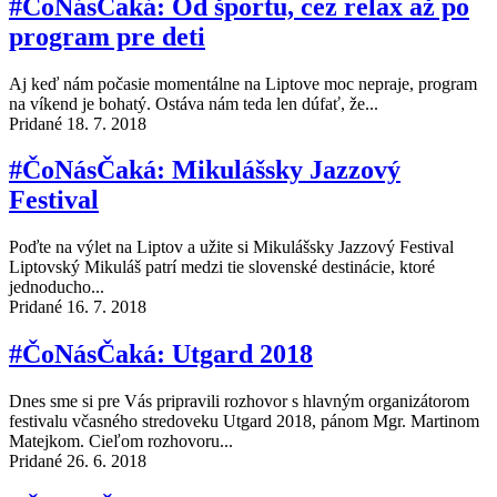
#ČoNásČaká: Od športu, cez relax až po
program pre deti
Aj keď nám počasie momentálne na Liptove moc nepraje, program
na víkend je bohatý. Ostáva nám teda len dúfať, že...
Pridané 18. 7. 2018
#ČoNásČaká: Mikulášsky Jazzový
Festival
Poďte na výlet na Liptov a užite si Mikulášsky Jazzový Festival
Liptovský Mikuláš patrí medzi tie slovenské destinácie, ktoré
jednoducho...
Pridané 16. 7. 2018
#ČoNásČaká: Utgard 2018
Dnes sme si pre Vás pripravili rozhovor s hlavným organizátorom
festivalu včasného stredoveku Utgard 2018, pánom Mgr. Martinom
Matejkom. Cieľom rozhovoru...
Pridané 26. 6. 2018