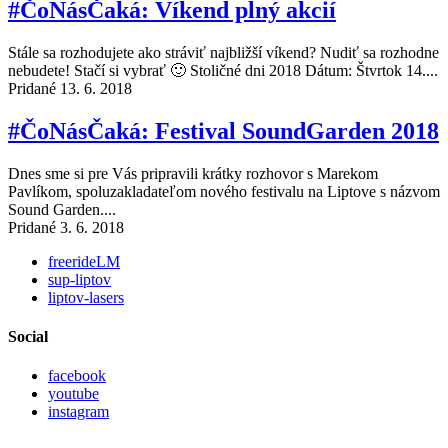
#ČoNásČaká: Víkend plný akcií
Stále sa rozhodujete ako stráviť najbližší víkend? Nudiť sa rozhodne
nebudete! Stačí si vybrať 🙂 Stoličné dni 2018 Dátum: Štvrtok 14....
Pridané 13. 6. 2018
#ČoNásČaká: Festival SoundGarden 2018
Dnes sme si pre Vás pripravili krátky rozhovor s Marekom
Pavlíkom, spoluzakladateľom nového festivalu na Liptove s názvom
Sound Garden....
Pridané 3. 6. 2018
freerideLM
sup-liptov
liptov-lasers
Social
facebook
youtube
instagram