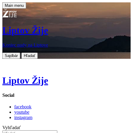
Main menu
Liptov Žije
Koniec nudy na Liptove
Sajdbár
Hľadať
Liptov Žije
Social
facebook
youtube
instagram
Vyhľadať