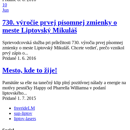
10
Jun
730. výročie prvej písomnej zmienky o
meste Liptovský Mikuláš
Sprievodcovská služba pri príležitosti 730. výročia prvej písomnej
zmienky o meste Liptovský Mikuláš. Chcete vedieť, prečo vznikol
prvý zápis o...
Pridané 1. 6. 2016
Mesto, kde to žije!
Pamätáte sa ešte na tanečný klip plný pozitívnej nálady a energie na
motívy pesničky Happy od Pharrella Williamsa v podaní
liptovského...
Pridané 1. 7. 2015
freerideLM
sup-liptov
liptov-lasers