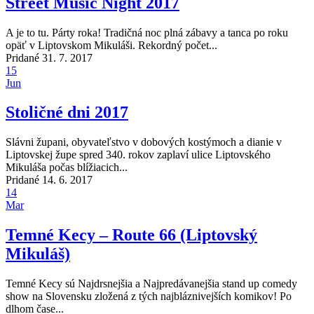
Street Music Night 2017
A je to tu. Párty roka! Tradičná noc plná zábavy a tanca po roku
opäť v Liptovskom Mikuláši. Rekordný počet...
Pridané 31. 7. 2017
15
Jun
Stoličné dni 2017
Slávni župani, obyvateľstvo v dobových kostýmoch a dianie v
Liptovskej župe spred 340. rokov zaplaví ulice Liptovského
Mikuláša počas blížiacich...
Pridané 14. 6. 2017
14
Mar
Temné Kecy – Route 66 (Liptovský
Mikuláš)
Temné Kecy sú Najdrsnejšia a Najpredávanejšia stand up comedy
show na Slovensku zložená z tých najbláznivejších komikov! Po
dlhom čase...