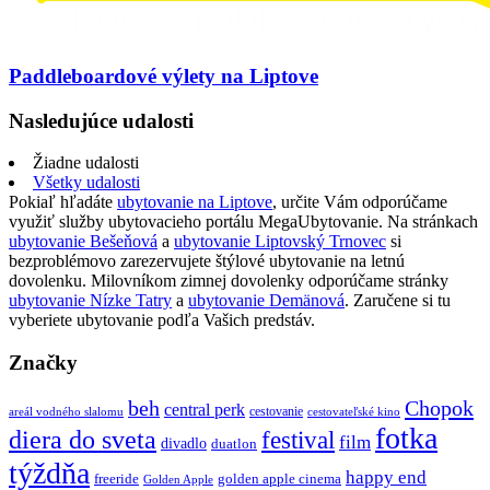
Paddleboardové výlety na Liptove
Nasledujúce udalosti
Žiadne udalosti
Všetky udalosti
Pokiaľ hľadáte
ubytovanie na Liptove
, určite Vám odporúčame
využiť služby ubytovacieho portálu MegaUbytovanie. Na stránkach
ubytovanie Bešeňová
a
ubytovanie Liptovský Trnovec
si
bezproblémovo zarezervujete štýlové ubytovanie na letnú
dovolenku. Milovníkom zimnej dovolenky odporúčame stránky
ubytovanie Nízke Tatry
a
ubytovanie Demänová
. Zaručene si tu
vyberiete ubytovanie podľa Vašich predstáv.
Značky
beh
Chopok
central perk
cestovanie
areál vodného slalomu
cestovateľské kino
fotka
diera do sveta
festival
film
divadlo
duatlon
týždňa
happy end
freeride
golden apple cinema
Golden Apple