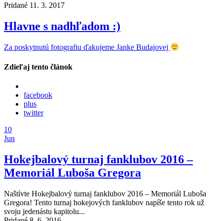
Pridané 11. 3. 2017
Hlavne s nadhľadom :)
Za poskytnutú fotografiu ďakujeme Janke Budajovej
Zdieľaj tento článok
facebook
plus
twitter
10
Jun
Hokejbalový turnaj fanklubov 2016 –
Memoriál Luboša Gregora
Naštívte Hokejbalový turnaj fanklubov 2016 – Memoriál Luboša
Gregora! Tento turnaj hokejových fanklubov napíše tento rok už
svoju jedenástu kapitolu...
Pridané 8. 6. 2016