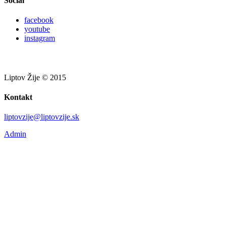
Social
facebook
youtube
instagram
Liptov Žije © 2015
Kontakt
liptovzije@liptovzije.sk
Admin