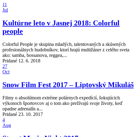
11
Jul
Kultúrne leto v Jasnej 2018: Colorful
people
Colorful People je skupina mladých, talentovaných a skúsených
profesionálnych hudobníkov, ktorí hrajú multižáner z celého sveta
ako: samba, bossanova, reggea,...
Pridané 12. 6. 2018
27
Oct
Snow Film Fest 2017 – Liptovský Mikuláš
Filmy o absolútnom extréme polárnych expedícií, šokujúcich
výkonoch športovcov aj o tom ako prežívajú svoje životy, keď
opadne adrenalín a...
Pridané 23. 10. 2017
4
Aug