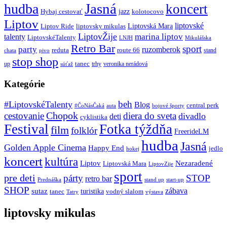
Jasná
hudba
koncert
jazz
Hybaj cestovať
kolotocovo
Liptov
liptovské
Liptovská Mara
Liptov Ride
liptovsky mikulas
LiptovŽije
marina liptov
talenty
LiptovskéTalenty
LNJH
Mikulášska
Retro Bar
sport
party
ruzomberok
reduta
route 66
stand
chata
pivo
stop shop
tanec
up
trhy
veronika nerádová
súťaž
Kategórie
beh
#LiptovskéTalenty
Blog
central perk
#ČoNásČaká
auta
bojové športy
Chopok
cestovanie
diera do sveta
divadlo
deti
cyklistika
Festival
Fotka týždňa
film
folklór
FreerideLM
hudba
Jasná
Golden Apple Cinema
Happy End
jedlo
hokej
koncert
kultúra
Liptov
Nezaradené
Liptovská Mara
LiptovZije
sport
pre deti
párty
STOP
retro bar
stand up
Prednáška
start-up
SHOP
zábava
sutaz
turistika
tanec
vodný slalom
Tatry
výstava
liptovsky mikulas