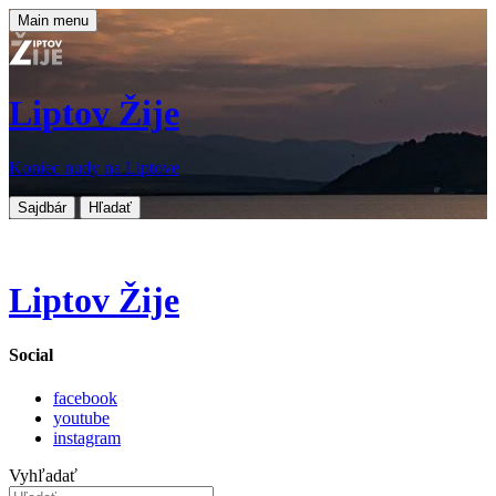
Main menu
Liptov Žije
Koniec nudy na Liptove
Sajdbár
Hľadať
Liptov Žije
Social
facebook
youtube
instagram
Vyhľadať