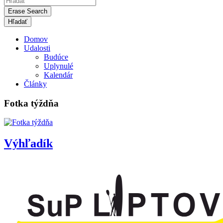
Erase Search
Domov
Udalosti
Budúce
Uplynulé
Kalendár
Články
Fotka týždňa
Výhľadík