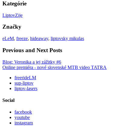
Kategórie
LiptovZije
Značky
eLeM
,
freeze
,
hideaway
,
liptovsky mikulas
Previous and Next Posts
Blog: Veronika a jej zážitky #6
Online premiéra - nové slovenské MTB video TATRA
freerideLM
sup-liptov
liptov-lasers
Social
facebook
youtube
instagram