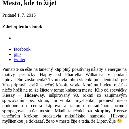
Mesto, kde to žije!
Pridané 1. 7. 2015
Zdieľaj tento článok
facebook
plus
twitter
Pamätáte sa ešte na tanečný klip plný pozitívnej nálady a energie na
motívy pesničky Happy od Pharrella Williamsa v podaní
liptovského zoskupenia? Tvorcovia tohto videoklipu si tentokrát pre
Vás pripravili ďalší tanečný kúsok, vďaka ktorému budete opäť o
niečo hrdší na to, že žijete v tomto krásnom meste. Klip od speváčky
Kieszy –
Hideaway
, inšpirovaný 90. rokmi so zaujímavým
spracovaním bez strihu, im vnukol myšlienku, preniesť niečo
podobné do centra Liptova a takouto netradičnou formou
spropagovať naše mesto. Mladí tanečníci
zo skupiny Freeze
tanečným krokom predstavia mikulášske námestie. Hlavnou
myšlienkou je dokázať, že to v meste žije a teda, že LiptovŽije