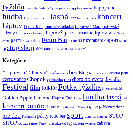
týždňa
happy end
freeride
golden apple cinema
Golden Apple
Jasná
hudba
koncert
jazz
Hybaj cestovať
kolotocovo
Liptov
liptovské
Liptovská Mara
Liptov Ride
liptovsky mikulas
LiptovŽije
marina liptov
talenty
LiptovskéTalenty
LNJH
Mikulášska
Retro Bar
sport
party
ruzomberok
reduta
route 66
stand
chata
pivo
stop shop
tanec
up
trhy
veronika nerádová
súťaž
Kategórie
beh
#LiptovskéTalenty
Blog
central perk
#ČoNásČaká
auta
bojové športy
Chopok
cestovanie
diera do sveta
divadlo
deti
cyklistika
Festival
Fotka týždňa
film
folklór
FreerideLM
hudba
Jasná
Golden Apple Cinema
Happy End
jedlo
hokej
koncert
kultúra
Liptov
Nezaradené
Liptovská Mara
LiptovZije
sport
pre deti
párty
STOP
retro bar
stand up
Prednáška
start-up
SHOP
zábava
sutaz
turistika
tanec
vodný slalom
Tatry
výstava