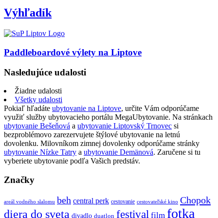
Výhľadík
Paddleboardové výlety na Liptove
Nasledujúce udalosti
Žiadne udalosti
Všetky udalosti
Pokiaľ hľadáte
ubytovanie na Liptove
, určite Vám odporúčame
využiť služby ubytovacieho portálu MegaUbytovanie. Na stránkach
ubytovanie Bešeňová
a
ubytovanie Liptovský Trnovec
si
bezproblémovo zarezervujete štýlové ubytovanie na letnú
dovolenku. Milovníkom zimnej dovolenky odporúčame stránky
ubytovanie Nízke Tatry
a
ubytovanie Demänová
. Zaručene si tu
vyberiete ubytovanie podľa Vašich predstáv.
Značky
beh
Chopok
central perk
cestovanie
areál vodného slalomu
cestovateľské kino
fotka
diera do sveta
festival
film
divadlo
duatlon