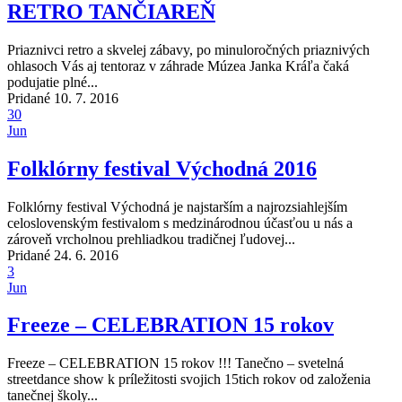
RETRO TANČIAREŇ
Priaznivci retro a skvelej zábavy, po minuloročných priaznivých
ohlasoch Vás aj tentoraz v záhrade Múzea Janka Kráľa čaká
podujatie plné...
Pridané 10. 7. 2016
30
Jun
Folklórny festival Východná 2016
Folklórny festival Východná je najstarším a najrozsiahlejším
celoslovenským festivalom s medzinárodnou účasťou u nás a
zároveň vrcholnou prehliadkou tradičnej ľudovej...
Pridané 24. 6. 2016
3
Jun
Freeze – CELEBRATION 15 rokov
Freeze – CELEBRATION 15 rokov !!! Tanečno – svetelná
streetdance show k príležitosti svojich 15tich rokov od založenia
tanečnej školy...