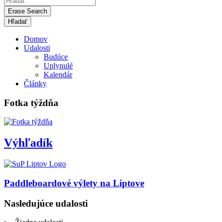
Erase Search
Domov
Udalosti
Budúce
Uplynulé
Kalendár
Články
Fotka týždňa
Výhľadík
Paddleboardové výlety na Liptove
Nasledujúce udalosti