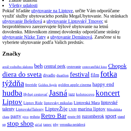
Žiadne udalosti
Všetky udalosti
Pokiaľ hľadáte
ubytovanie na Liptove
, určite Vám odporúčame
využiť služby ubytovacieho portálu MegaUbytovanie. Na stránkach
ubytovanie Bešeňová
a
ubytovanie Liptovský Trnovec
si
bezproblémovo zarezervujete štýlové ubytovanie na letnú
dovolenku. Milovníkom zimnej dovolenky odporúčame stránky
ubytovanie Nízke Tatry
a
ubytovanie Demänová
. Zaručene si tu
vyberiete ubytovanie podľa Vašich predstáv.
Značky
beh
Chopok
central perk
cestovanie
areál vodného slalomu
cestovateľské kino
fotka
diera do sveta
festival
film
divadlo
duatlon
týždňa
happy end
freeride
golden apple cinema
Golden Apple
Jasná
hudba
koncert
jazz
Hybaj cestovať
kolotocovo
Liptov
liptovské
Liptovská Mara
Liptov Ride
liptovsky mikulas
LiptovŽije
marina liptov
talenty
LiptovskéTalenty
LNJH
Mikulášska
Retro Bar
sport
party
ruzomberok
reduta
route 66
stand
chata
pivo
stop shop
tanec
up
trhy
veronika nerádová
súťaž