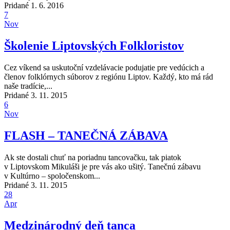
Pridané 1. 6. 2016
7
Nov
Školenie Liptovských Folkloristov
Cez víkend sa uskutoční vzdelávacie podujatie pre vedúcich a
členov folklórnych súborov z regiónu Liptov. Každý, kto má rád
naše tradície,...
Pridané 3. 11. 2015
6
Nov
FLASH – TANEČNÁ ZÁBAVA
Ak ste dostali chuť na poriadnu tancovačku, tak piatok
v Liptovskom Mikuláši je pre vás ako ušitý. Tanečnú zábavu
v Kultúrno – spoločenskom...
Pridané 3. 11. 2015
28
Apr
Medzinárodný deň tanca