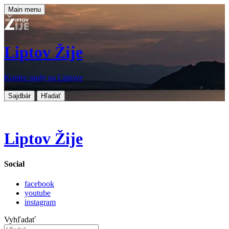
Main menu
Liptov Žije
Koniec nudy na Liptove
Sajdbár
Hľadať
Liptov Žije
Social
facebook
youtube
instagram
Vyhľadať