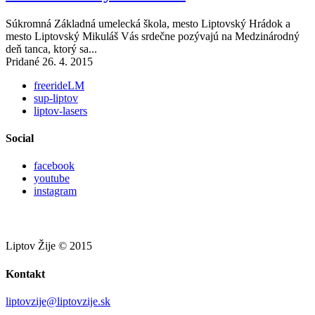
Súkromná Základná umelecká škola, mesto Liptovský Hrádok a
mesto Liptovský Mikuláš Vás srdečne pozývajú na Medzinárodný
deň tanca, ktorý sa...
Pridané 26. 4. 2015
freerideLM
sup-liptov
liptov-lasers
Social
facebook
youtube
instagram
Liptov Žije © 2015
Kontakt
liptovzije@liptovzije.sk