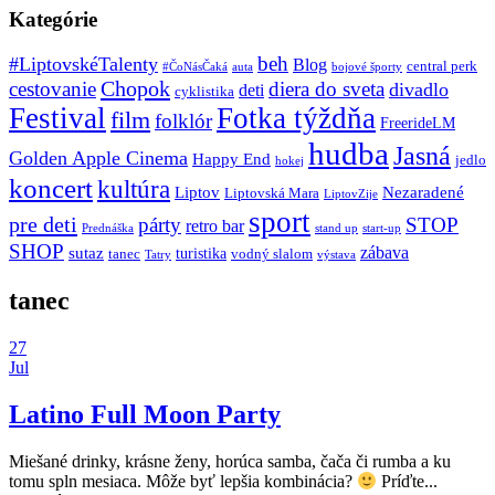
Kategórie
beh
#LiptovskéTalenty
Blog
central perk
#ČoNásČaká
auta
bojové športy
Chopok
cestovanie
diera do sveta
divadlo
deti
cyklistika
Festival
Fotka týždňa
film
folklór
FreerideLM
hudba
Jasná
Golden Apple Cinema
Happy End
jedlo
hokej
koncert
kultúra
Liptov
Nezaradené
Liptovská Mara
LiptovZije
sport
pre deti
párty
STOP
retro bar
stand up
Prednáška
start-up
SHOP
zábava
sutaz
turistika
tanec
vodný slalom
Tatry
výstava
tanec
27
Jul
Latino Full Moon Party
Miešané drinky, krásne ženy, horúca samba, čača či rumba a ku
tomu spln mesiaca. Môže byť lepšia kombinácia?
Príďte...