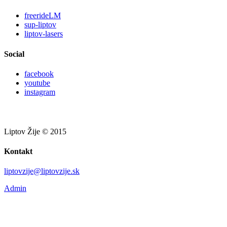
freerideLM
sup-liptov
liptov-lasers
Social
facebook
youtube
instagram
Liptov Žije © 2015
Kontakt
liptovzije@liptovzije.sk
Admin