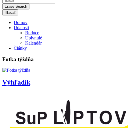
Erase Search
Domov
Udalosti
Budúce
Uplynulé
Kalendár
Články
Fotka týždňa
Výhľadík