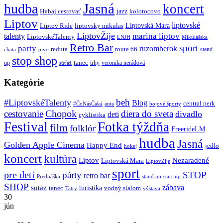
Jasná
hudba
koncert
jazz
Hybaj cestovať
kolotocovo
Liptov
liptovské
Liptovská Mara
Liptov Ride
liptovsky mikulas
LiptovŽije
marina liptov
talenty
LiptovskéTalenty
LNJH
Mikulášska
Retro Bar
sport
party
ruzomberok
reduta
route 66
stand
chata
pivo
stop shop
tanec
up
trhy
veronika nerádová
súťaž
Kategórie
beh
#LiptovskéTalenty
Blog
central perk
#ČoNásČaká
auta
bojové športy
Chopok
cestovanie
diera do sveta
divadlo
deti
cyklistika
Festival
Fotka týždňa
film
folklór
FreerideLM
hudba
Jasná
Golden Apple Cinema
Happy End
jedlo
hokej
koncert
kultúra
Liptov
Nezaradené
Liptovská Mara
LiptovZije
sport
pre deti
párty
STOP
retro bar
stand up
Prednáška
start-up
SHOP
zábava
sutaz
turistika
tanec
vodný slalom
Tatry
výstava
30
jún