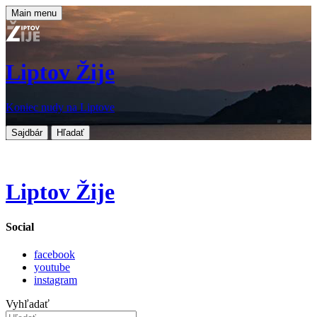
Main menu
Liptov Žije
Koniec nudy na Liptove
Sajdbár
Hľadať
Liptov Žije
Social
facebook
youtube
instagram
Vyhľadať