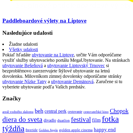
Paddleboardové výlety na Liptove
Nasledujúce udalosti
Žiadne udalosti
Všetky udalosti
Pokiaľ hľadáte
ubytovanie na Liptove
, určite Vám odporúčame
využiť služby ubytovacieho portálu MegaUbytovanie. Na stránkach
ubytovanie Bešeňová
a
ubytovanie Liptovský Trnovec
si
bezproblémovo zarezervujete štýlové ubytovanie na letnú
dovolenku. Milovníkom zimnej dovolenky odporúčame stránky
ubytovanie Nízke Tatry
a
ubytovanie Demänová
. Zaručene si tu
vyberiete ubytovanie podľa Vašich predstáv.
Značky
beh
Chopok
central perk
cestovanie
areál vodného slalomu
cestovateľské kino
fotka
diera do sveta
festival
film
divadlo
duatlon
týždňa
happy end
freeride
golden apple cinema
Golden Apple