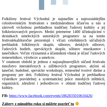
Folklórny festival Východná je najstarším a najrozsiahlejším
celoslovenským festivalom s medzinárodnou účasťou u nás a
zároveň vrcholnou prehliadkou tradičnej ľudovej kultúry a jej
folklorizovaných prejavov. Medzi priemerne 1400 účinkujúcimi v
desiatkach umeleckých autorských programov sa na tomto
festivalekaždoročne prezentujú i víťazi celoštátnych súťažných
prehliadok folklórnych skupín, súborov, detských súborov,
ľudových hudieb, speváckych skupín, sólistov muzikantov i
tanečníkov. Veľmi významná a účastníkmi vítaná je účasť ľudových
remeselníkov, výrobcov a umelcov.
V ostatnom období je jednou z najzaujímavejších súčastí festivalu
množstvo interaktívnych a zážitkových programov, akými sú
tanečné, hudobné, spevácke workshopy, remeselné tvorivé dielne a
programy pre deti. Folklórny festival Východná je prehliadkou
výsledkov pravidelnej a systematickej práce mnohých inštitúcií,
organizácií, združení i jednotlivcov v oblasti tradičnej ľudovej
kultúry.
FB:
https://www.facebook.com/events/1862835010610426/
Zábery z minulého roku si môžete pozrieť tu