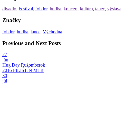
divadlo
,
Festival
,
folklór
,
hudba
,
koncert
,
kultúra
,
tanec
,
výstava
Značky
folklór
,
hudba
,
tanec
,
Východná
Previous and Next Posts
27
jún
Hug Day Ružomberok
2016 FILIŠTÍN MTB
30
júl