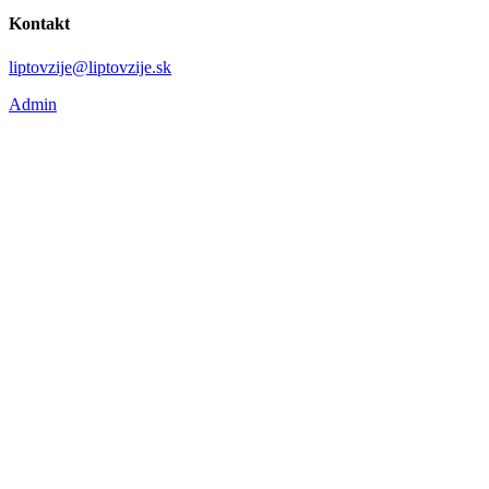
Kontakt
liptovzije@liptovzije.sk
Admin