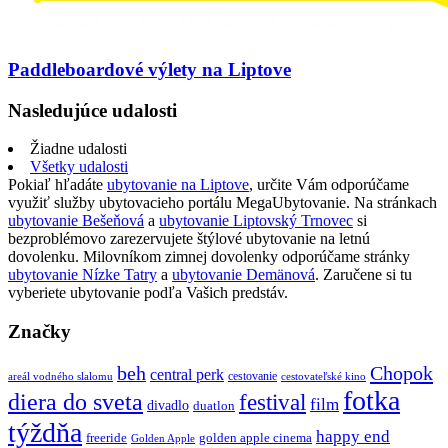
Paddleboardové výlety na Liptove
Nasledujúce udalosti
Žiadne udalosti
Všetky udalosti
Pokiaľ hľadáte
ubytovanie na Liptove
, určite Vám odporúčame
využiť služby ubytovacieho portálu MegaUbytovanie. Na stránkach
ubytovanie Bešeňová
a
ubytovanie Liptovský Trnovec
si
bezproblémovo zarezervujete štýlové ubytovanie na letnú
dovolenku. Milovníkom zimnej dovolenky odporúčame stránky
ubytovanie Nízke Tatry
a
ubytovanie Demänová
. Zaručene si tu
vyberiete ubytovanie podľa Vašich predstáv.
Značky
beh
Chopok
central perk
cestovanie
areál vodného slalomu
cestovateľské kino
fotka
diera do sveta
festival
film
divadlo
duatlon
týždňa
happy end
freeride
golden apple cinema
Golden Apple