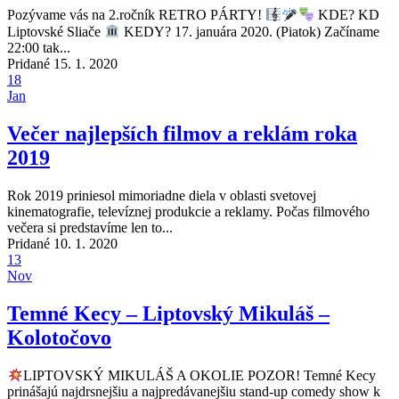
Pozývame vás na 2.ročník RETRO PÁRTY!
KDE? KD
Liptovské Sliače
KEDY? 17. januára 2020. (Piatok) Začíname
22:00 tak...
Pridané 15. 1. 2020
18
Jan
Večer najlepších filmov a reklám roka
2019
Rok 2019 priniesol mimoriadne diela v oblasti svetovej
kinematografie, televíznej produkcie a reklamy. Počas filmového
večera si predstavíme len to...
Pridané 10. 1. 2020
13
Nov
Temné Kecy – Liptovský Mikuláš –
Kolotočovo
LIPTOVSKÝ MIKULÁŠ A OKOLIE POZOR! Temné Kecy
prinášajú najdrsnejšiu a najpredávanejšiu stand-up comedy show k