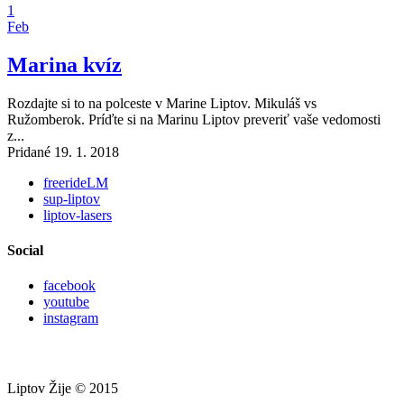
1
Feb
Marina kvíz
Rozdajte si to na polceste v Marine Liptov. Mikuláš vs
Ružomberok. Príďte si na Marinu Liptov preveriť vaše vedomosti
z...
Pridané 19. 1. 2018
freerideLM
sup-liptov
liptov-lasers
Social
facebook
youtube
instagram
Liptov Žije © 2015