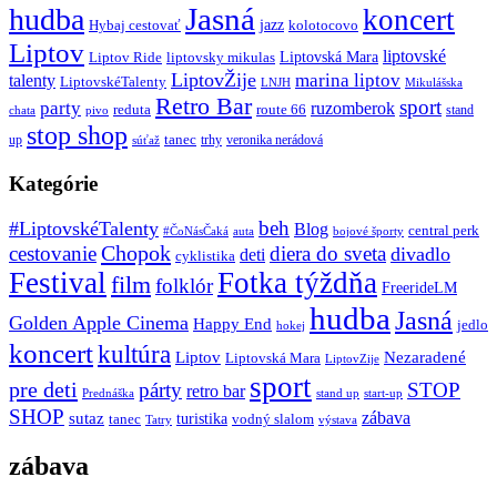
Jasná
hudba
koncert
jazz
Hybaj cestovať
kolotocovo
Liptov
liptovské
Liptovská Mara
Liptov Ride
liptovsky mikulas
LiptovŽije
marina liptov
talenty
LiptovskéTalenty
LNJH
Mikulášska
Retro Bar
sport
party
ruzomberok
reduta
route 66
stand
chata
pivo
stop shop
tanec
up
trhy
veronika nerádová
súťaž
Kategórie
beh
#LiptovskéTalenty
Blog
central perk
#ČoNásČaká
auta
bojové športy
Chopok
cestovanie
diera do sveta
divadlo
deti
cyklistika
Festival
Fotka týždňa
film
folklór
FreerideLM
hudba
Jasná
Golden Apple Cinema
Happy End
jedlo
hokej
koncert
kultúra
Liptov
Nezaradené
Liptovská Mara
LiptovZije
sport
pre deti
párty
STOP
retro bar
stand up
Prednáška
start-up
SHOP
zábava
sutaz
turistika
tanec
vodný slalom
Tatry
výstava
zábava