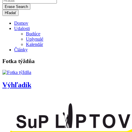
Erase Search
Domov
Udalosti
Budúce
Uplynulé
Kalendár
Články
Fotka týždňa
Výhľadík