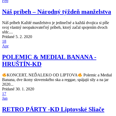
Feb
Náš príbeh – Národný týždeň manželstva
Náš príbeh Každé manželstvo je jedinečné a každá dvojica si píše
svoj vlastný neopakovateľný príbeh, ktorý začal spojením dvoch
sŕdc....
Pridané 5. 2. 2020
18
Apr
POLEMIC & MEDIAL BANANA -
HRUŠTÍN-KD
KONCERT, NEĎALEKO OD LIPTOVA
Polemic a Medial
Banana, dve ikony slovenského ska a reggae, spájajú sily a na jar
2020...
Pridané 30. 1. 2020
17
Jan
RETRO PÁRTY -KD Liptovské Sliače