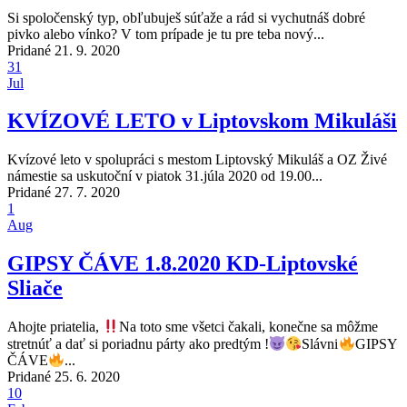
Si spoločenský typ, obľubuješ súťaže a rád si vychutnáš dobré
pivko alebo vínko? V tom prípade je tu pre teba nový...
Pridané 21. 9. 2020
31
Jul
KVÍZOVÉ LETO v Liptovskom Mikuláši
Kvízové leto v spolupráci s mestom Liptovský Mikuláš a OZ Živé
námestie sa uskutoční v piatok 31.júla 2020 od 19.00...
Pridané 27. 7. 2020
1
Aug
GIPSY ČÁVE 1.8.2020 KD-Liptovské
Sliače
Ahojte priatelia,
Na toto sme všetci čakali, konečne sa môžme
stretnúť a dať si poriadnu párty ako predtým !
Slávni
GIPSY
ČÁVE
...
Pridané 25. 6. 2020
10