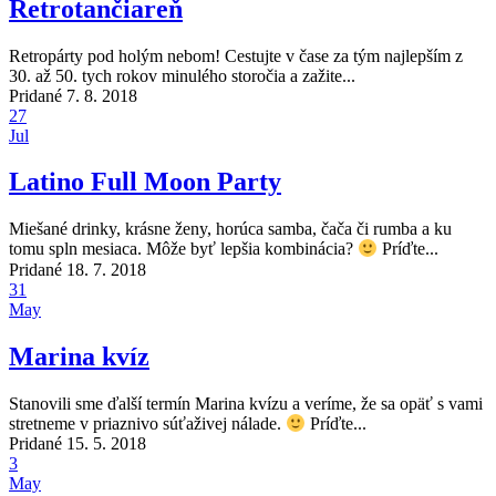
Retrotančiareň
Retropárty pod holým nebom! Cestujte v čase za tým najlepším z
30. až 50. tych rokov minulého storočia a zažite...
Pridané 7. 8. 2018
27
Jul
Latino Full Moon Party
Miešané drinky, krásne ženy, horúca samba, čača či rumba a ku
tomu spln mesiaca. Môže byť lepšia kombinácia?
Príďte...
Pridané 18. 7. 2018
31
May
Marina kvíz
Stanovili sme ďalší termín Marina kvízu a veríme, že sa opäť s vami
stretneme v priaznivo súťaživej nálade.
Príďte...
Pridané 15. 5. 2018
3
May