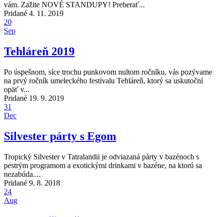
vám. Zažite NOVÉ STANDUPY! Preberať...
Pridané 4. 11. 2019
20
Sep
Tehláreň 2019
Po úspešnom, síce trochu punkovom nultom ročníku, vás pozývame
na prvý ročník umeleckého festivalu Tehláreň, ktorý sa uskutoční
opäť v...
Pridané 19. 9. 2019
31
Dec
Silvester párty s Egom
Tropický Silvester v Tatralandii je odviazaná párty v bazénoch s
pestrým programom a exotickými drinkami v bazéne, na ktorú sa
nezabúda....
Pridané 9. 8. 2018
24
Aug