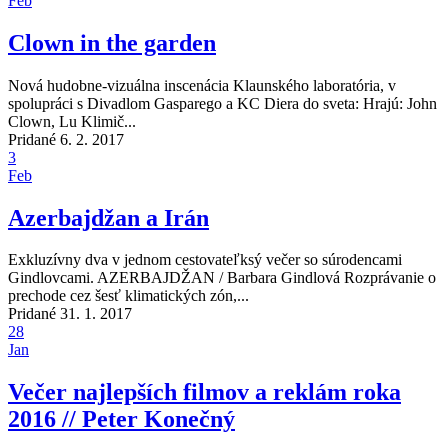
Feb
Clown in the garden
Nová hudobne-vizuálna inscenácia Klaunského laboratória, v
spolupráci s Divadlom Gasparego a KC Diera do sveta: Hrajú: John
Clown, Lu Klimič...
Pridané 6. 2. 2017
3
Feb
Azerbajdžan a Irán
Exkluzívny dva v jednom cestovateľksý večer so súrodencami
Gindlovcami. AZERBAJDŽAN / Barbara Gindlová Rozprávanie o
prechode cez šesť klimatických zón,...
Pridané 31. 1. 2017
28
Jan
Večer najlepších filmov a reklám roka
2016 // Peter Konečný