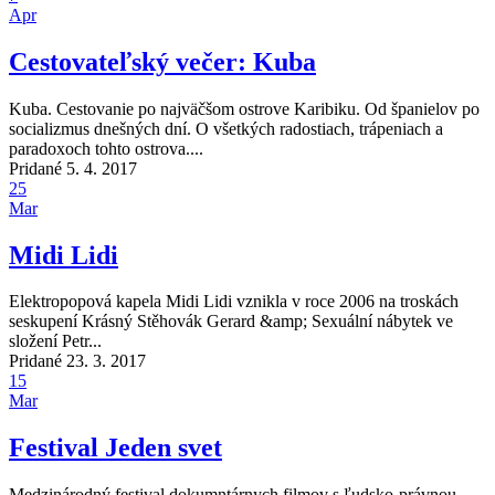
Apr
Cestovateľský večer: Kuba
Kuba. Cestovanie po najväčšom ostrove Karibiku. Od španielov po
socializmus dnešných dní. O všetkých radostiach, trápeniach a
paradoxoch tohto ostrova....
Pridané 5. 4. 2017
25
Mar
Midi Lidi
Elektropopová kapela Midi Lidi vznikla v roce 2006 na troskách
seskupení Krásný Stěhovák Gerard &amp; Sexuální nábytek ve
složení Petr...
Pridané 23. 3. 2017
15
Mar
Festival Jeden svet
Medzinárodný festival dokumntárnych filmov s ľudsko-právnou