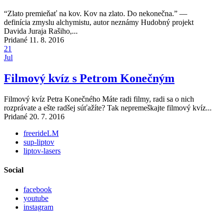
“Zlato premieňať na kov. Kov na zlato. Do nekonečna.” —
definícia zmyslu alchymistu, autor neznámy Hudobný projekt
Davida Juraja Rašiho,...
Pridané 11. 8. 2016
21
Jul
Filmový kvíz s Petrom Konečným
Filmový kvíz Petra Konečného Máte radi filmy, radi sa o nich
rozprávate a ešte radšej súťažíte? Tak nepremeškajte filmový kvíz...
Pridané 20. 7. 2016
freerideLM
sup-liptov
liptov-lasers
Social
facebook
youtube
instagram