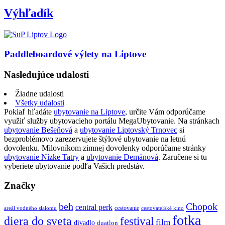
Výhľadík
Paddleboardové výlety na Liptove
Nasledujúce udalosti
Žiadne udalosti
Všetky udalosti
Pokiaľ hľadáte
ubytovanie na Liptove
, určite Vám odporúčame
využiť služby ubytovacieho portálu MegaUbytovanie. Na stránkach
ubytovanie Bešeňová
a
ubytovanie Liptovský Trnovec
si
bezproblémovo zarezervujete štýlové ubytovanie na letnú
dovolenku. Milovníkom zimnej dovolenky odporúčame stránky
ubytovanie Nízke Tatry
a
ubytovanie Demänová
. Zaručene si tu
vyberiete ubytovanie podľa Vašich predstáv.
Značky
beh
Chopok
central perk
cestovanie
areál vodného slalomu
cestovateľské kino
fotka
diera do sveta
festival
film
divadlo
duatlon