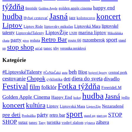
týždňa
happy end
freeride
golden apple cinema
Golden Apple
Jasná
hudba
koncert
jazz
Hybaj cestovať
kolotocovo
Liptov
liptovské
Liptovská Mara
Liptov Ride
liptovsky mikulas
LiptovŽije
marina liptov
talenty
LiptovskéTalenty
LNJH
Mikulášska
Retro Bar
sport
party
ruzomberok
reduta
route 66
stand
chata
pivo
stop shop
tanec
up
trhy
veronika nerádová
súťaž
Kategórie
beh
#LiptovskéTalenty
Blog
central perk
#ČoNásČaká
auta
bojové športy
Chopok
cestovanie
diera do sveta
divadlo
deti
cyklistika
Festival
Fotka týždňa
film
folklór
FreerideLM
hudba
Jasná
Golden Apple Cinema
Happy End
jedlo
hokej
koncert
kultúra
Liptov
Nezaradené
Liptovská Mara
LiptovZije
sport
pre deti
párty
STOP
retro bar
stand up
Prednáška
start-up
SHOP
zábava
sutaz
turistika
tanec
vodný slalom
Tatry
výstava