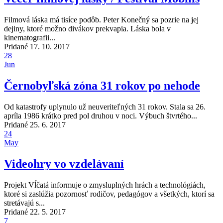
Filmová láska má tisíce podôb. Peter Konečný sa pozrie na jej
dejiny, ktoré možno divákov prekvapia. Láska bola v
kinematografii...
Pridané 17. 10. 2017
28
Jun
Černobyľská zóna 31 rokov po nehode
Od katastrofy uplynulo už neuveriteľných 31 rokov. Stala sa 26.
apríla 1986 krátko pred pol druhou v noci. Výbuch štvrtého...
Pridané 25. 6. 2017
24
May
Videohry vo vzdelávaní
Projekt Vĺčatá informuje o zmysluplných hrách a technológiách,
ktoré si zaslúžia pozornosť rodičov, pedagógov a všetkých, ktorí sa
stretávajú s...
Pridané 22. 5. 2017
7