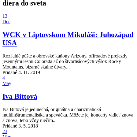
diera do sveta
13
Dec
WCK v Liptovskom Mikuláši: Juhozápad
USA
Rozľahlé púšte a obrovské kaňony Arizony, offroadové prejazdy
jesennými lesmi Colorada až do štvortisícových výšok Rocky
Mountains, bizarné skalné útvary...
Pridané 4. 11. 2019
4
May
Iva Bittová
Iva Bittová je jedinečná, originálna a charizmatická
multiinštrumentalistka a speváčka. Môžete jej koncerty vidieť znova
a znova, lebo vždy niečím...
Pridané 3. 5. 2018
23
Mar