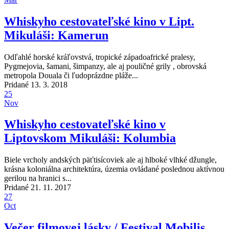
Whiskyho cestovateľské kino v Lipt.
Mikuláši: Kamerun
Odľahlé horské kráľovstvá, tropické západoafrické pralesy,
Pygmejovia, šamani, šimpanzy, ale aj pouličné grily , obrovská
metropola Douala či ľudoprázdne pláže...
Pridané 13. 3. 2018
25
Nov
Whiskyho cestovateľské kino v
Liptovskom Mikuláši: Kolumbia
Biele vrcholy andských päťtisícoviek ale aj hlboké vlhké džungle,
krásna koloniálna architektúra, územia ovládané poslednou aktívnou
gerilou na hranici s...
Pridané 21. 11. 2017
27
Oct
Večer filmovej lásky / Festival Mobilis