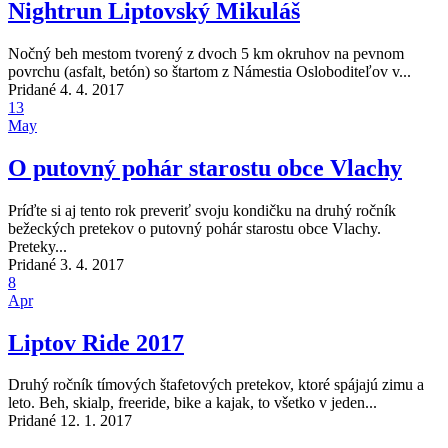
Nightrun Liptovský Mikuláš
Nočný beh mestom tvorený z dvoch 5 km okruhov na pevnom
povrchu (asfalt, betón) so štartom z Námestia Osloboditeľov v...
Pridané 4. 4. 2017
13
May
O putovný pohár starostu obce Vlachy
Príďte si aj tento rok preveriť svoju kondičku na druhý ročník
bežeckých pretekov o putovný pohár starostu obce Vlachy.
Preteky...
Pridané 3. 4. 2017
8
Apr
Liptov Ride 2017
Druhý ročník tímových štafetových pretekov, ktoré spájajú zimu a
leto. Beh, skialp, freeride, bike a kajak, to všetko v jeden...
Pridané 12. 1. 2017