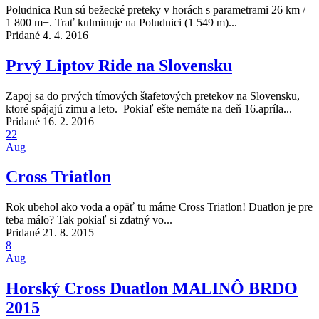
Poludnica Run sú bežecké preteky v horách s parametrami 26 km /
1 800 m+. Trať kulminuje na Poludnici (1 549 m)...
Pridané 4. 4. 2016
Prvý Liptov Ride na Slovensku
Zapoj sa do prvých tímových štafetových pretekov na Slovensku,
ktoré spájajú zimu a leto. Pokiaľ ešte nemáte na deň 16.apríla...
Pridané 16. 2. 2016
22
Aug
Cross Triatlon
Rok ubehol ako voda a opäť tu máme Cross Triatlon! Duatlon je pre
teba málo? Tak pokiaľ si zdatný vo...
Pridané 21. 8. 2015
8
Aug
Horský Cross Duatlon MALINÔ BRDO
2015