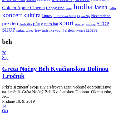
hudba
Jasná
Golden Apple Cinema
Happy End
jedlo
hokej
koncert
kultúra
Liptov
Nezaradené
Liptovská Mara
LiptovZije
sport
pre deti
párty
STOP
retro bar
stand up
Prednáška
start-up
SHOP
zábava
sutaz
turistika
tanec
vodný slalom
Tatry
výstava
beh
20
Sep
Gréta Nočný Beh Kvačianskou Dolinou
1.ročník
Príďte si zmerať svoje sily a zároveň zažiť večerné dobrodružstvo
na 1.ročník Gréta Nočný Beh Kvačianskou Dolinou. Okrem toho,
že...
Pridané 10. 9. 2019
14
Oct