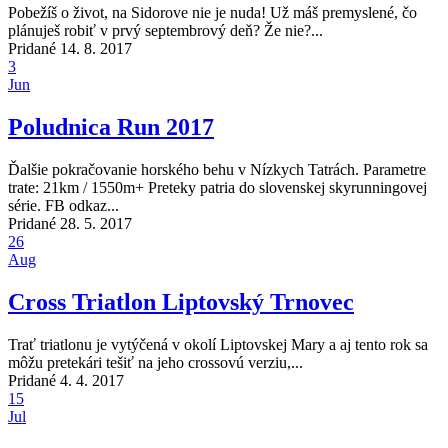
Pobežíš o život, na Sidorove nie je nuda! Už máš premyslené, čo
plánuješ robiť v prvý septembrový deň? Že nie?...
Pridané 14. 8. 2017
3
Jun
Poludnica Run 2017
Ďalšie pokračovanie horského behu v Nízkych Tatrách. Parametre
trate: 21km / 1550m+ Preteky patria do slovenskej skyrunningovej
série. FB odkaz...
Pridané 28. 5. 2017
26
Aug
Cross Triatlon Liptovský Trnovec
Trať triatlonu je vytýčená v okolí Liptovskej Mary a aj tento rok sa
môžu pretekári tešiť na jeho crossovú verziu,...
Pridané 4. 4. 2017
15
Jul