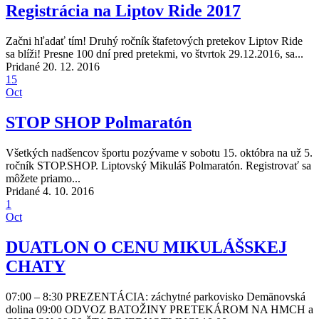
Registrácia na Liptov Ride 2017
Začni hľadať tím! Druhý ročník štafetových pretekov Liptov Ride
sa blíži! Presne 100 dní pred pretekmi, vo štvrtok 29.12.2016, sa...
Pridané 20. 12. 2016
15
Oct
STOP SHOP Polmaratón
Všetkých nadšencov športu pozývame v sobotu 15. októbra na už 5.
ročník STOP.SHOP. Liptovský Mikuláš Polmaratón. Registrovať sa
môžete priamo...
Pridané 4. 10. 2016
1
Oct
DUATLON O CENU MIKULÁŠSKEJ
CHATY
07:00 – 8:30 PREZENTÁCIA: záchytné parkovisko Demänovská
dolina 09:00 ODVOZ BATOŽINY PRETEKÁROM NA HMCH a