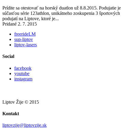
Prídite sa otestovať na horský duatlon už 8.8.2015. Podujatie je
súčasťou série 123athlon, unikátneho zoskupenia 3 športových
podujatí na Liptove, ktoré je...
Pridané 2. 7. 2015
freerideLM
sup-liptov
liptov-lasers
Social
facebook
youtube
instagram
Liptov Žije © 2015
Kontakt
liptovzije@liptovzije.sk