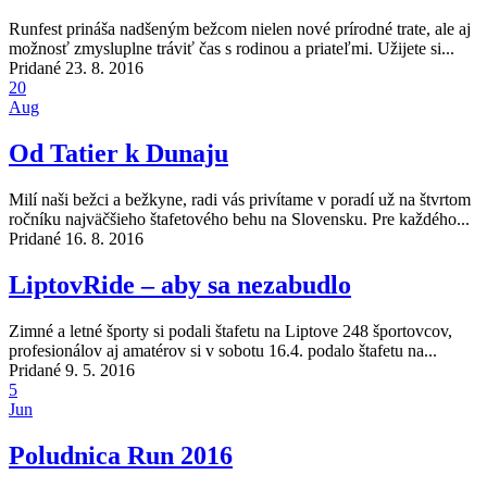
Runfest prináša nadšeným bežcom nielen nové prírodné trate, ale aj
možnosť zmysluplne tráviť čas s rodinou a priateľmi. Užijete si...
Pridané 23. 8. 2016
20
Aug
Od Tatier k Dunaju
Milí naši bežci a bežkyne, radi vás privítame v poradí už na štvrtom
ročníku najväčšieho štafetového behu na Slovensku. Pre každého...
Pridané 16. 8. 2016
LiptovRide – aby sa nezabudlo
Zimné a letné športy si podali štafetu na Liptove 248 športovcov,
profesionálov aj amatérov si v sobotu 16.4. podalo štafetu na...
Pridané 9. 5. 2016
5
Jun
Poludnica Run 2016