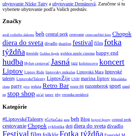
ubytovanie Nízke Tatry
a
ubytovanie Demänová
. Zaručene si tu
vyberiete ubytovanie podľa Vašich predstáv.
Značky
beh
Chopok
central perk
cestovanie
areál vodného slalomu
cestovateľské kino
fotka
diera do sveta
festival
film
divadlo
duatlon
týždňa
happy end
freeride
golden apple cinema
Golden Apple
Jasná
hudba
koncert
jazz
Hybaj cestovať
kolotocovo
Liptov
liptovské
Liptovská Mara
Liptov Ride
liptovsky mikulas
LiptovŽije
marina liptov
talenty
LiptovskéTalenty
LNJH
Mikulášska
Retro Bar
sport
party
ruzomberok
reduta
route 66
stand
chata
pivo
stop shop
tanec
up
trhy
veronika nerádová
súťaž
Kategórie
beh
#LiptovskéTalenty
Blog
central perk
#ČoNásČaká
auta
bojové športy
Chopok
cestovanie
diera do sveta
divadlo
deti
cyklistika
Festival
Fotka týždňa
film
folklór
FreerideLM