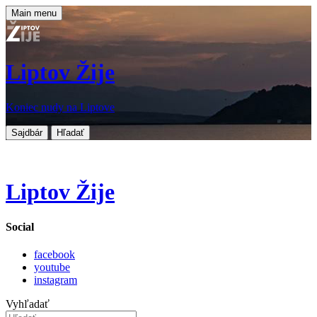
Main menu
Liptov Žije
Koniec nudy na Liptove
Sajdbár
Hľadať
Liptov Žije
Social
facebook
youtube
instagram
Vyhľadať