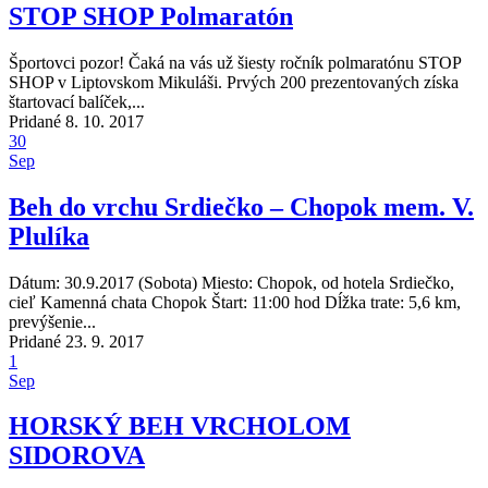
STOP SHOP Polmaratón
Športovci pozor! Čaká na vás už šiesty ročník polmaratónu STOP
SHOP v Liptovskom Mikuláši. Prvých 200 prezentovaných získa
štartovací balíček,...
Pridané 8. 10. 2017
30
Sep
Beh do vrchu Srdiečko – Chopok mem. V.
Plulíka
Dátum: 30.9.2017 (Sobota) Miesto: Chopok, od hotela Srdiečko,
cieľ Kamenná chata Chopok Štart: 11:00 hod Dĺžka trate: 5,6 km,
prevýšenie...
Pridané 23. 9. 2017
1
Sep
HORSKÝ BEH VRCHOLOM
SIDOROVA