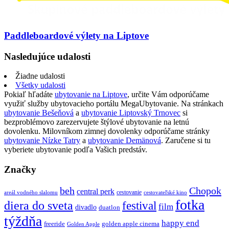
Paddleboardové výlety na Liptove
Nasledujúce udalosti
Žiadne udalosti
Všetky udalosti
Pokiaľ hľadáte
ubytovanie na Liptove
, určite Vám odporúčame
využiť služby ubytovacieho portálu MegaUbytovanie. Na stránkach
ubytovanie Bešeňová
a
ubytovanie Liptovský Trnovec
si
bezproblémovo zarezervujete štýlové ubytovanie na letnú
dovolenku. Milovníkom zimnej dovolenky odporúčame stránky
ubytovanie Nízke Tatry
a
ubytovanie Demänová
. Zaručene si tu
vyberiete ubytovanie podľa Vašich predstáv.
Značky
beh
Chopok
central perk
cestovanie
areál vodného slalomu
cestovateľské kino
fotka
diera do sveta
festival
film
divadlo
duatlon
týždňa
happy end
freeride
golden apple cinema
Golden Apple