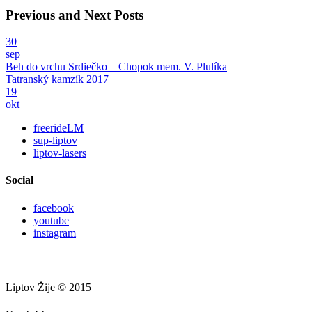
Previous and Next Posts
30
sep
Beh do vrchu Srdiečko – Chopok mem. V. Plulíka
Tatranský kamzík 2017
19
okt
freerideLM
sup-liptov
liptov-lasers
Social
facebook
youtube
instagram
Liptov Žije © 2015