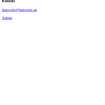
Kontakt
liptovzije@liptovzije.sk
Admin