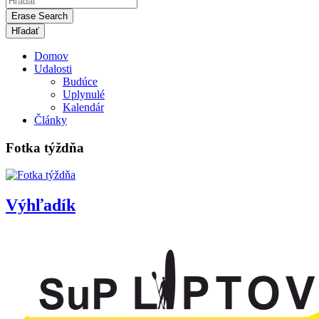
Erase Search
Domov
Udalosti
Budúce
Uplynulé
Kalendár
Články
Fotka týždňa
Výhľadík