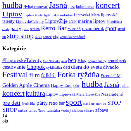
Jasná
hudba
koncert
jazz
Hybaj cestovať
kolotocovo
Liptov
liptovské
Liptovská Mara
Liptov Ride
liptovsky mikulas
LiptovŽije
marina liptov
talenty
LiptovskéTalenty
LNJH
Mikulášska
Retro Bar
sport
party
ruzomberok
reduta
route 66
stand
chata
pivo
stop shop
tanec
up
trhy
veronika nerádová
súťaž
Kategórie
beh
#LiptovskéTalenty
Blog
central perk
#ČoNásČaká
auta
bojové športy
Chopok
cestovanie
diera do sveta
divadlo
deti
cyklistika
Festival
Fotka týždňa
film
folklór
FreerideLM
hudba
Jasná
Golden Apple Cinema
Happy End
jedlo
hokej
koncert
kultúra
Liptov
Nezaradené
Liptovská Mara
LiptovZije
sport
pre deti
párty
STOP
retro bar
stand up
Prednáška
start-up
SHOP
zábava
sutaz
turistika
tanec
vodný slalom
Tatry
výstava
14
okt