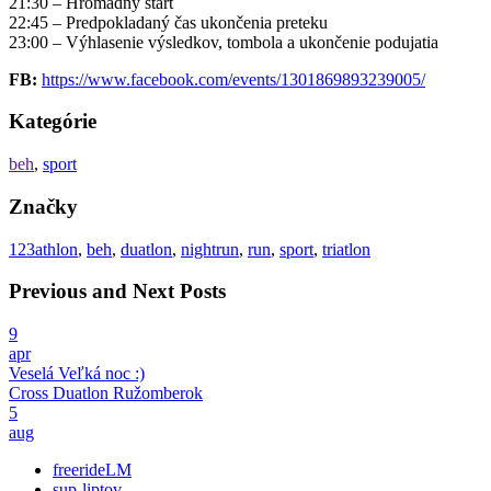
21:30 – Hromadný štart
22:45 – Predpokladaný čas ukončenia preteku
23:00 – Výhlasenie výsledkov, tombola a ukončenie podujatia
FB:
https://www.facebook.com/events/1301869893239005/
Kategórie
beh
,
sport
Značky
123athlon
,
beh
,
duatlon
,
nightrun
,
run
,
sport
,
triatlon
Previous and Next Posts
9
apr
Veselá Veľká noc :)
Cross Duatlon Ružomberok
5
aug
freerideLM
sup-liptov