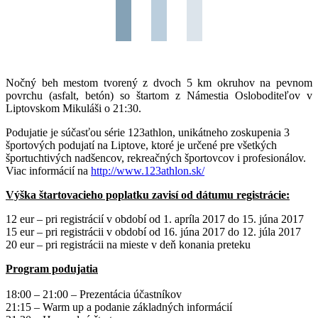
Nočný beh mestom tvorený z dvoch 5 km okruhov na pevnom
povrchu (asfalt, betón) so štartom z Námestia Osloboditeľov v
Liptovskom Mikuláši o 21:30.
Podujatie je súčasťou série 123athlon, unikátneho zoskupenia 3
športových podujatí na Liptove, ktoré je určené pre všetkých
športuchtivých nadšencov, rekreačných športovcov i profesionálov.
Viac informácií na
http://www.123athlon.sk/
Výška štartovacieho poplatku zavisí od dátumu registrácie:
12 eur – pri registrácií v období od 1. apríla 2017 do 15. júna 2017
15 eur – pri registrácii v období od 16. júna 2017 do 12. júla 2017
20 eur – pri registrácii na mieste v deň konania preteku
Program podujatia
18:00 – 21:00 – Prezentácia účastníkov
21:15 – Warm up a podanie základných informácií