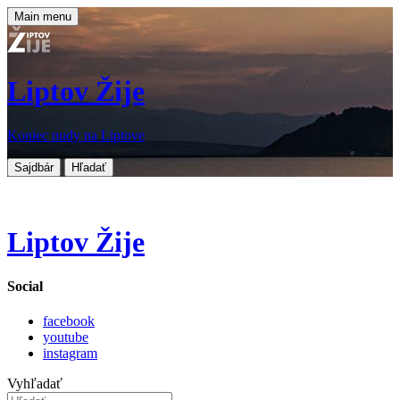
Main menu
Liptov Žije
Koniec nudy na Liptove
Sajdbár
Hľadať
Liptov Žije
Social
facebook
youtube
instagram
Vyhľadať