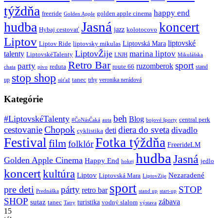
týždňa
happy end
freeride
golden apple cinema
Golden Apple
Jasná
hudba
koncert
jazz
Hybaj cestovať
kolotocovo
Liptov
liptovské
Liptovská Mara
Liptov Ride
liptovsky mikulas
LiptovŽije
marina liptov
talenty
LiptovskéTalenty
LNJH
Mikulášska
Retro Bar
sport
party
ruzomberok
reduta
route 66
stand
chata
pivo
stop shop
tanec
up
trhy
veronika nerádová
súťaž
Kategórie
beh
#LiptovskéTalenty
Blog
central perk
#ČoNásČaká
auta
bojové športy
Chopok
cestovanie
diera do sveta
divadlo
deti
cyklistika
Festival
Fotka týždňa
film
folklór
FreerideLM
hudba
Jasná
Golden Apple Cinema
Happy End
jedlo
hokej
koncert
kultúra
Liptov
Nezaradené
Liptovská Mara
LiptovZije
sport
pre deti
párty
STOP
retro bar
stand up
Prednáška
start-up
SHOP
zábava
sutaz
turistika
tanec
vodný slalom
Tatry
výstava
15