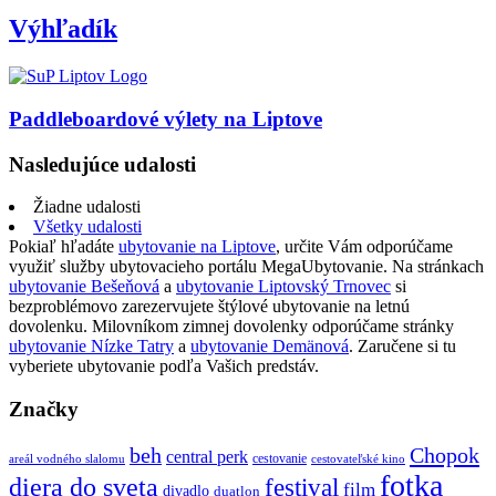
Výhľadík
Paddleboardové výlety na Liptove
Nasledujúce udalosti
Žiadne udalosti
Všetky udalosti
Pokiaľ hľadáte
ubytovanie na Liptove
, určite Vám odporúčame
využiť služby ubytovacieho portálu MegaUbytovanie. Na stránkach
ubytovanie Bešeňová
a
ubytovanie Liptovský Trnovec
si
bezproblémovo zarezervujete štýlové ubytovanie na letnú
dovolenku. Milovníkom zimnej dovolenky odporúčame stránky
ubytovanie Nízke Tatry
a
ubytovanie Demänová
. Zaručene si tu
vyberiete ubytovanie podľa Vašich predstáv.
Značky
beh
Chopok
central perk
cestovanie
areál vodného slalomu
cestovateľské kino
fotka
diera do sveta
festival
film
divadlo
duatlon