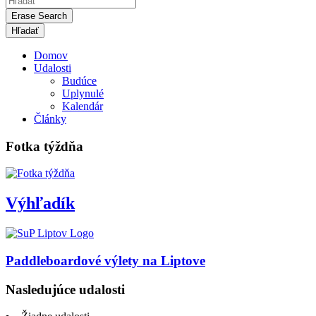
Erase Search
Domov
Udalosti
Budúce
Uplynulé
Kalendár
Články
Fotka týždňa
Výhľadík
Paddleboardové výlety na Liptove
Nasledujúce udalosti