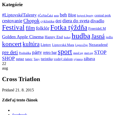
Kategórie
beh
#LiptovskéTalenty
Blog
central perk
#ČoNásČaká
auta
bojové športy
Chopok
cestovanie
diera do sveta
divadlo
deti
cyklistika
Festival
Fotka týždňa
film
folklór
FreerideLM
hudba
Jasná
Golden Apple Cinema
Happy End
jedlo
hokej
koncert
kultúra
Liptov
Nezaradené
Liptovská Mara
LiptovZije
sport
pre deti
párty
STOP
retro bar
stand up
Prednáška
start-up
SHOP
zábava
sutaz
turistika
tanec
vodný slalom
Tatry
výstava
22
aug
Cross Triatlon
Pridané 21. 8. 2015
Zdieľaj tento článok
facebook