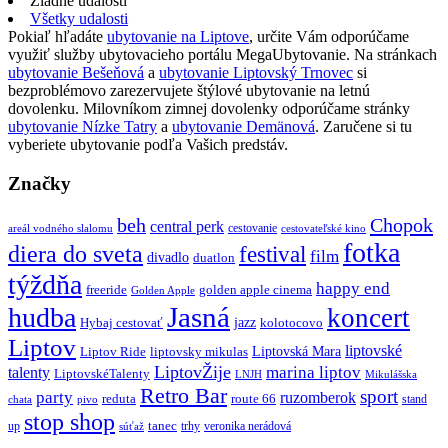
Žiadne udalosti
Všetky udalosti
Pokiaľ hľadáte
ubytovanie na Liptove
, určite Vám odporúčame
využiť služby ubytovacieho portálu MegaUbytovanie. Na stránkach
ubytovanie Bešeňová
a
ubytovanie Liptovský Trnovec
si
bezproblémovo zarezervujete štýlové ubytovanie na letnú
dovolenku. Milovníkom zimnej dovolenky odporúčame stránky
ubytovanie Nízke Tatry
a
ubytovanie Demänová
. Zaručene si tu
vyberiete ubytovanie podľa Vašich predstáv.
Značky
beh
Chopok
central perk
cestovanie
areál vodného slalomu
cestovateľské kino
fotka
diera do sveta
festival
film
divadlo
duatlon
týždňa
happy end
freeride
golden apple cinema
Golden Apple
Jasná
hudba
koncert
jazz
Hybaj cestovať
kolotocovo
Liptov
liptovské
Liptovská Mara
Liptov Ride
liptovsky mikulas
LiptovŽije
marina liptov
talenty
LiptovskéTalenty
LNJH
Mikulášska
Retro Bar
sport
party
ruzomberok
reduta
route 66
stand
chata
pivo
stop shop
tanec
up
trhy
veronika nerádová
súťaž