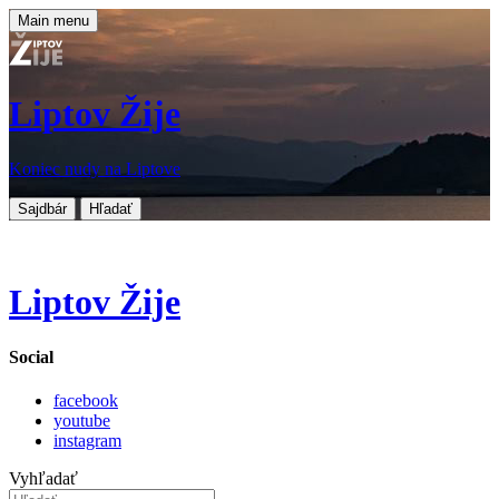
Main menu
Liptov Žije
Koniec nudy na Liptove
Sajdbár
Hľadať
Liptov Žije
Social
facebook
youtube
instagram
Vyhľadať