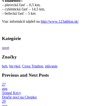
Vzdialenosť:
– plavecká časť – 0,5 km,
– cyklistická časť – 14,5 km,
– bežecká časť – 5 km
Viac informácií nájdeš na
http://www.123athlon.sk/
Kategórie
sport
Značky
beh
,
bicykel
,
Cross Triatlon
,
plávanie
Previous and Next Posts
27
aug
Temné Kecy
Dračie noci na Chopku
29
aug