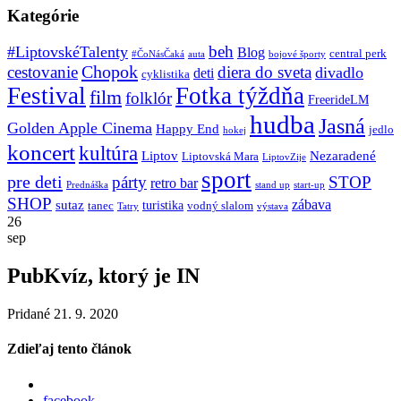
Kategórie
beh
#LiptovskéTalenty
Blog
central perk
#ČoNásČaká
auta
bojové športy
Chopok
cestovanie
diera do sveta
divadlo
deti
cyklistika
Festival
Fotka týždňa
film
folklór
FreerideLM
hudba
Jasná
Golden Apple Cinema
Happy End
jedlo
hokej
koncert
kultúra
Liptov
Nezaradené
Liptovská Mara
LiptovZije
sport
pre deti
párty
STOP
retro bar
stand up
Prednáška
start-up
SHOP
zábava
sutaz
turistika
tanec
vodný slalom
Tatry
výstava
26
sep
PubKvíz, ktorý je IN
Pridané 21. 9. 2020
Zdieľaj tento článok
facebook