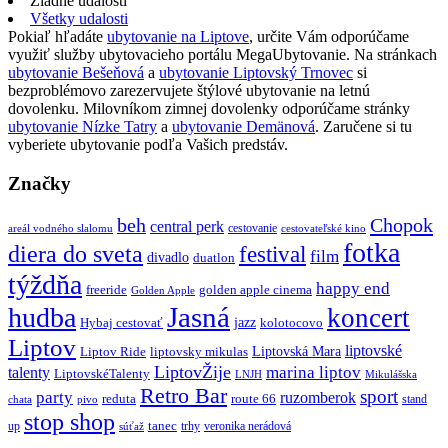
Žiadne udalosti
Všetky udalosti
Pokiaľ hľadáte
ubytovanie na Liptove
, určite Vám odporúčame
využiť služby ubytovacieho portálu MegaUbytovanie. Na stránkach
ubytovanie Bešeňová
a
ubytovanie Liptovský Trnovec
si
bezproblémovo zarezervujete štýlové ubytovanie na letnú
dovolenku. Milovníkom zimnej dovolenky odporúčame stránky
ubytovanie Nízke Tatry
a
ubytovanie Demänová
. Zaručene si tu
vyberiete ubytovanie podľa Vašich predstáv.
Značky
beh
Chopok
central perk
cestovanie
areál vodného slalomu
cestovateľské kino
fotka
diera do sveta
festival
film
divadlo
duatlon
týždňa
happy end
freeride
golden apple cinema
Golden Apple
Jasná
hudba
koncert
jazz
Hybaj cestovať
kolotocovo
Liptov
liptovské
Liptovská Mara
Liptov Ride
liptovsky mikulas
LiptovŽije
marina liptov
talenty
LiptovskéTalenty
LNJH
Mikulášska
Retro Bar
sport
party
ruzomberok
reduta
route 66
stand
chata
pivo
stop shop
tanec
up
trhy
veronika nerádová
súťaž