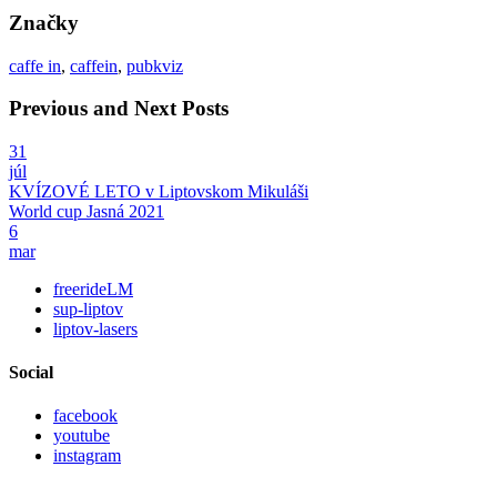
Značky
caffe in
,
caffein
,
pubkviz
Previous and Next Posts
31
júl
KVÍZOVÉ LETO v Liptovskom Mikuláši
World cup Jasná 2021
6
mar
freerideLM
sup-liptov
liptov-lasers
Social
facebook
youtube
instagram