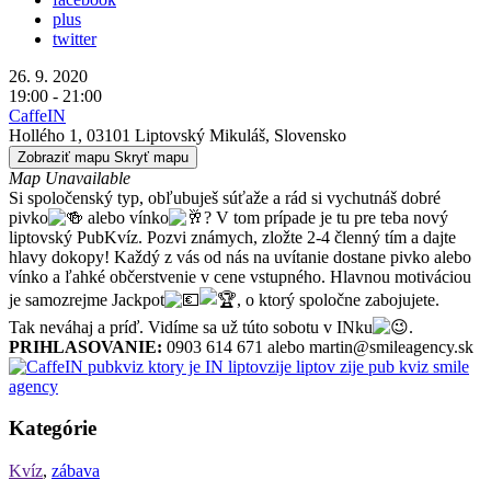
plus
twitter
26. 9. 2020
19:00 - 21:00
CaffeIN
Hollého 1, 03101 Liptovský Mikuláš, Slovensko
Zobraziť mapu
Skryť mapu
Map Unavailable
Si spoločenský typ, obľubuješ súťaže a rád si vychutnáš dobré
pivko
alebo vínko
? V tom prípade je tu pre teba nový
liptovský PubKvíz. Pozvi známych, zložte 2-4 členný tím a dajte
hlavy dokopy! Každý z vás od nás na uvítanie dostane pivko alebo
vínko a ľahké občerstvenie v cene vstupného. Hlavnou motiváciou
je samozrejme Jackpot
, o ktorý spoločne zabojujete.
Tak neváhaj a príď. Vidíme sa už túto sobotu v INku
.
PRIHLASOVANIE:
0903 614 671 alebo martin@smileagency.sk
Kategórie
Kvíz
,
zábava