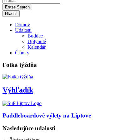
Erase Search
Domov
Udalosti
Budúce
Uplynulé
Kalendár
Články
Fotka týždňa
Výhľadík
Paddleboardové výlety na Liptove
Nasledujúce udalosti