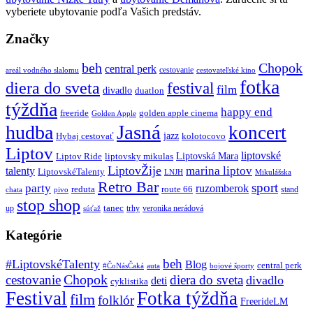
vyberiete ubytovanie podľa Vašich predstáv.
Značky
beh
Chopok
central perk
cestovanie
areál vodného slalomu
cestovateľské kino
fotka
diera do sveta
festival
film
divadlo
duatlon
týždňa
happy end
freeride
golden apple cinema
Golden Apple
Jasná
hudba
koncert
jazz
Hybaj cestovať
kolotocovo
Liptov
liptovské
Liptovská Mara
Liptov Ride
liptovsky mikulas
LiptovŽije
marina liptov
talenty
LiptovskéTalenty
LNJH
Mikulášska
Retro Bar
sport
party
ruzomberok
reduta
route 66
stand
chata
pivo
stop shop
tanec
up
trhy
veronika nerádová
súťaž
Kategórie
beh
#LiptovskéTalenty
Blog
central perk
#ČoNásČaká
auta
bojové športy
Chopok
cestovanie
diera do sveta
divadlo
deti
cyklistika
Festival
Fotka týždňa
film
folklór
FreerideLM