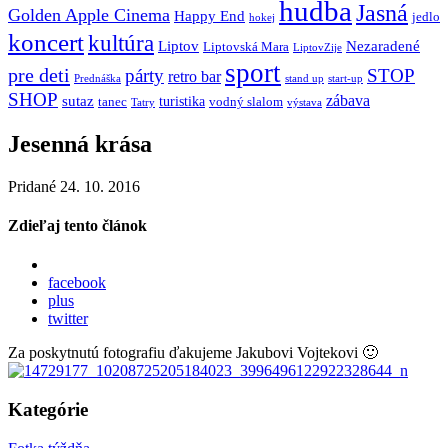
hudba
Jasná
Golden Apple Cinema
Happy End
jedlo
hokej
koncert
kultúra
Liptov
Nezaradené
Liptovská Mara
LiptovZije
sport
pre deti
párty
STOP
retro bar
stand up
Prednáška
start-up
SHOP
zábava
sutaz
turistika
tanec
vodný slalom
Tatry
výstava
Jesenná krása
Pridané 24. 10. 2016
Zdieľaj tento článok
facebook
plus
twitter
Za poskytnutú fotografiu ďakujeme Jakubovi Vojtekovi 🙂
Kategórie