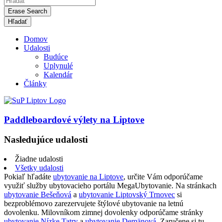
Erase Search
Domov
Udalosti
Budúce
Uplynulé
Kalendár
Články
Paddleboardové výlety na Liptove
Nasledujúce udalosti
Žiadne udalosti
Všetky udalosti
Pokiaľ hľadáte
ubytovanie na Liptove
, určite Vám odporúčame
využiť služby ubytovacieho portálu MegaUbytovanie. Na stránkach
ubytovanie Bešeňová
a
ubytovanie Liptovský Trnovec
si
bezproblémovo zarezervujete štýlové ubytovanie na letnú
dovolenku. Milovníkom zimnej dovolenky odporúčame stránky
ubytovanie Nízke Tatry
a
ubytovanie Demänová
. Zaručene si tu