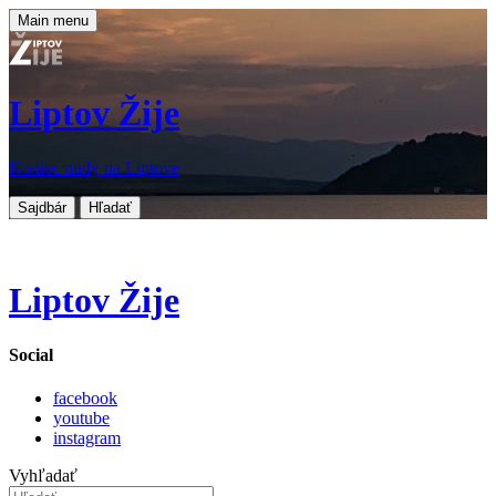
Main menu
Liptov Žije
Koniec nudy na Liptove
Sajdbár
Hľadať
Liptov Žije
Social
facebook
youtube
instagram
Vyhľadať