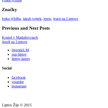
Fotka týždňa
Značky
fotka týždňa
,
jakub vojtek
,
jesen
,
jesen na Liptove
Previous and Next Posts
Kostol v Matiašovciach
Jeseň na Liptove
freerideLM
sup-liptov
liptov-lasers
Social
facebook
youtube
instagram
Liptov Žije © 2015