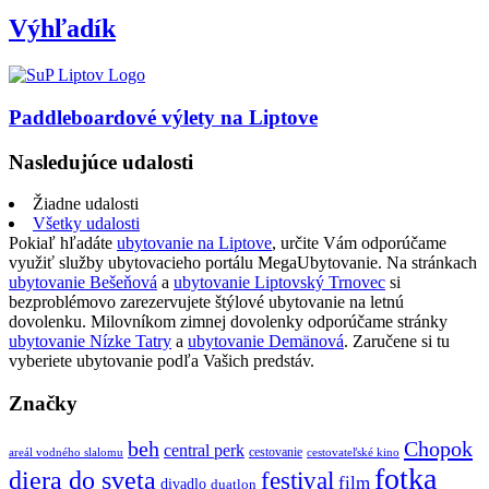
Výhľadík
Paddleboardové výlety na Liptove
Nasledujúce udalosti
Žiadne udalosti
Všetky udalosti
Pokiaľ hľadáte
ubytovanie na Liptove
, určite Vám odporúčame
využiť služby ubytovacieho portálu MegaUbytovanie. Na stránkach
ubytovanie Bešeňová
a
ubytovanie Liptovský Trnovec
si
bezproblémovo zarezervujete štýlové ubytovanie na letnú
dovolenku. Milovníkom zimnej dovolenky odporúčame stránky
ubytovanie Nízke Tatry
a
ubytovanie Demänová
. Zaručene si tu
vyberiete ubytovanie podľa Vašich predstáv.
Značky
beh
Chopok
central perk
cestovanie
areál vodného slalomu
cestovateľské kino
fotka
diera do sveta
festival
film
divadlo
duatlon