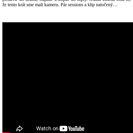
že tento krát sme mali kameru. Pár sessions a klip natočený…