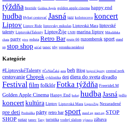
týždňa
happy end
freeride
golden apple cinema
Golden Apple
Jasná
hudba
koncert
jazz
Hybaj cestovať
kolotocovo
Liptov
liptovské
Liptovská Mara
Liptov Ride
liptovsky mikulas
LiptovŽije
marina liptov
talenty
LiptovskéTalenty
LNJH
Mikulášska
Retro Bar
sport
party
ruzomberok
reduta
route 66
stand
chata
pivo
stop shop
tanec
up
trhy
veronika nerádová
súťaž
Kategórie
beh
#LiptovskéTalenty
Blog
central perk
#ČoNásČaká
auta
bojové športy
Chopok
cestovanie
diera do sveta
divadlo
deti
cyklistika
Festival
Fotka týždňa
film
folklór
FreerideLM
hudba
Jasná
Golden Apple Cinema
Happy End
jedlo
hokej
koncert
kultúra
Liptov
Nezaradené
Liptovská Mara
LiptovZije
sport
pre deti
párty
STOP
retro bar
stand up
Prednáška
start-up
SHOP
zábava
sutaz
turistika
tanec
vodný slalom
Tatry
výstava