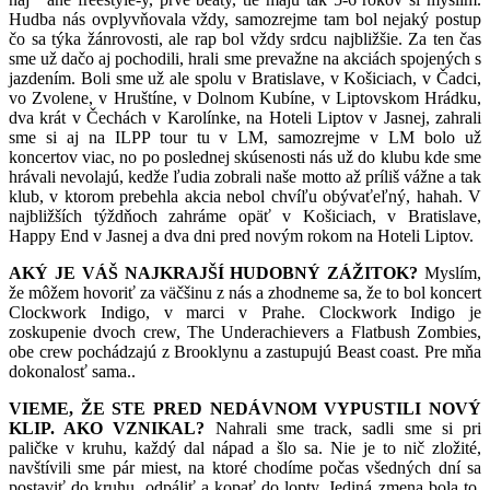
Hudba nás ovplyvňovala vždy, samozrejme tam bol nejaký postup
čo sa týka žánrovosti, ale rap bol vždy srdcu najbližšie. Za ten čas
sme už dačo aj pochodili, hrali sme prevažne na akciách spojených s
jazdením. Boli sme už ale spolu v Bratislave, v Košiciach, v Čadci,
vo Zvolene, v Hruštíne, v Dolnom Kubíne, v Liptovskom Hrádku,
dva krát v Čechách v Karolínke, na Hoteli Liptov v Jasnej, zahrali
sme si aj na ILPP tour tu v LM, samozrejme v LM bolo už
koncertov viac, no po poslednej skúsenosti nás už do klubu kde sme
hrávali nevolajú, kedže ľudia zobrali naše motto až príliš vážne a tak
klub, v ktorom prebehla akcia nebol chvíľu obývaťeľný, hahah. V
najbližších týždňoch zahráme opäť v Košiciach, v Bratislave,
Happy End v Jasnej a dva dni pred novým rokom na Hoteli Liptov.
AKÝ JE VÁŠ NAJKRAJŠÍ HUDOBNÝ ZÁŽITOK?
Myslím,
že môžem hovoriť za väčšinu z nás a zhodneme sa, že to bol koncert
Clockwork Indigo, v marci v Prahe. Clockwork Indigo je
zoskupenie dvoch crew, The Underachievers a Flatbush Zombies,
obe crew pochádzajú z Brooklynu a zastupujú Beast coast. Pre mňa
dokonalosť sama..
VIEME, ŽE STE PRED NEDÁVNOM VYPUSTILI NOVÝ
KLIP. AKO VZNIKAL?
Nahrali sme track, sadli sme si pri
paličke v kruhu, každý dal nápad a šlo sa. Nie je to nič zložité,
navštívili sme pár miest, na ktoré chodíme počas všedných dní sa
postaviť do kruhu, odpáliť a kopať do lopty. Jediná zmena bola to,