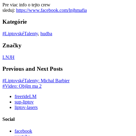
Pre viac info o tejto crew
sleduj:
https://www.facebook.com/lnjhmafia
Kategórie
#LiptovskéTalenty
,
hudba
Značky
LNJH
Previous and Next Posts
#LiptovskéTalenty: Michal Barbier
#Video: Objím ma 2
freerideLM
sup-liptov
liptov-lasers
Social
facebook