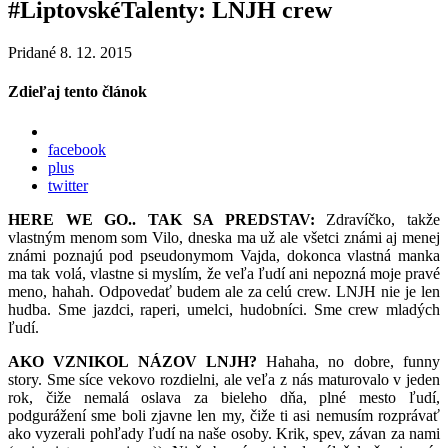
#LiptovskéTalenty: LNJH crew
Pridané 8. 12. 2015
Zdieľaj tento článok
facebook
plus
twitter
HERE WE GO.. TAK SA PREDSTAV:
Zdravíčko, takže
vlastným menom som Vilo, dneska ma už ale všetci známi aj menej
známi poznajú pod pseudonymom Vajda, dokonca vlastná manka
ma tak volá, vlastne si myslím, že veľa ľudí ani nepozná moje pravé
meno, hahah. Odpovedať budem ale za celú crew. LNJH nie je len
hudba. Sme jazdci, raperi, umelci, hudobníci. Sme crew mladých
ľudí.
AKO VZNIKOL NÁZOV LNJH?
Hahaha, no dobre, funny
story. Sme síce vekovo rozdielni, ale veľa z nás maturovalo v jeden
rok, čiže nemalá oslava za bieleho dňa, plné mesto ľudí,
podgurážení sme boli zjavne len my, čiže ti asi nemusím rozprávať
ako vyzerali pohľady ľudí na naše osoby. Krik, spev, závan za nami