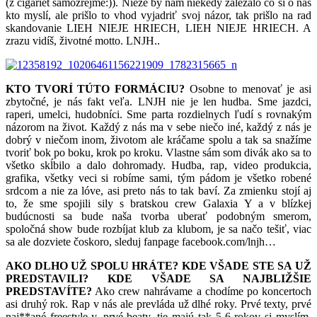
(z cigariet samozrejme:)). Nieže by nám niekedy záležalo čo si o nás
kto myslí, ale prišlo to vhod vyjadriť svoj názor, tak prišlo na rad
skandovanie LIEH NIEJE HRIECH, LIEH NIEJE HRIECH. A
zrazu vidíš, životné motto. LNJH..
KTO TVORÍ TÚTO FORMÁCIU?
Osobne to menovať je asi
zbytočné, je nás fakt veľa. LNJH nie je len hudba. Sme jazdci,
raperi, umelci, hudobníci. Sme parta rozdielnych ľudí s rovnakým
názorom na život. Každý z nás ma v sebe niečo iné, každý z nás je
dobrý v niečom inom, životom ale kráčame spolu a tak sa snažíme
tvoriť bok po boku, krok po kroku. Vlastne sám som divák ako sa to
všetko skĺbilo a dalo dohromady. Hudba, rap, video produkcia,
grafika, všetky veci si robíme sami, tým pádom je všetko robené
srdcom a nie za lóve, asi preto nás to tak baví. Za zmienku stojí aj
to, že sme spojili sily s bratskou crew Galaxia Y a v blízkej
budúcnosti sa bude naša tvorba uberať podobným smerom,
spoločná show bude rozbíjat klub za klubom, je sa načo tešiť, viac
sa ale dozviete čoskoro, sleduj fanpage facebook.com/lnjh…
AKO DLHO UŽ SPOLU HRÁTE? KDE VŠADE STE SA UŽ
PREDSTAVILI? KDE VŠADE SA NAJBLIŽŠIE
PREDSTAVÍTE?
Ako crew nahrávame a chodíme po koncertoch
asi druhý rok. Rap v nás ale prevláda už dlhé roky. Prvé texty, prvé
naj**ané freestyle-y, prvé beaty, tie majú tak 5-6 rokov si myslím.