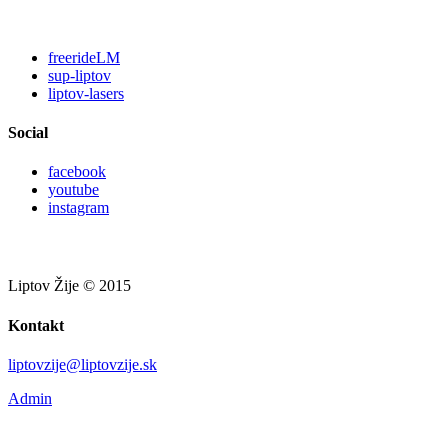
freerideLM
sup-liptov
liptov-lasers
Social
facebook
youtube
instagram
Liptov Žije © 2015
Kontakt
liptovzije@liptovzije.sk
Admin