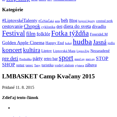
Kategórie
beh
#LiptovskéTalenty
Blog
central perk
#ČoNásČaká
auta
bojové športy
Chopok
cestovanie
diera do sveta
divadlo
deti
cyklistika
Festival
Fotka týždňa
film
folklór
FreerideLM
hudba
Jasná
Golden Apple Cinema
Happy End
jedlo
hokej
koncert
kultúra
Liptov
Nezaradené
Liptovská Mara
LiptovZije
sport
pre deti
párty
STOP
retro bar
stand up
Prednáška
start-up
SHOP
zábava
sutaz
turistika
tanec
vodný slalom
Tatry
výstava
LMBASKET Camp Kvačany 2015
Pridané 11. 8. 2015
Zdieľaj tento článok