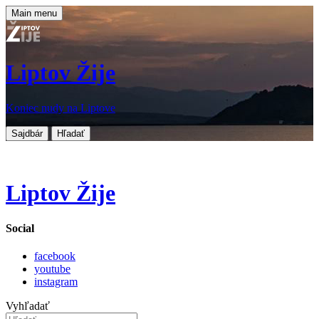
Main menu
Liptov Žije
Koniec nudy na Liptove
Sajdbár
Hľadať
Liptov Žije
Social
facebook
youtube
instagram
Vyhľadať