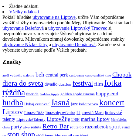
Žiadne udalosti
Všetky udalosti
Pokiaľ hľadáte
ubytovanie na Liptove
, určite Vám odporúčame
využiť služby ubytovacieho portálu MegaUbytovanie. Na stránkach
ubytovanie Bešeňová
a
ubytovanie Liptovský Trnovec
si
bezproblémovo zarezervujete štýlové ubytovanie na letnú
dovolenku. Milovníkom zimnej dovolenky odporúčame stránky
ubytovanie Nízke Tatry
a
ubytovanie Demänová
. Zaručene si tu
vyberiete ubytovanie podľa Vašich predstáv.
Značky
beh
Chopok
central perk
cestovanie
areál vodného slalomu
cestovateľské kino
fotka
diera do sveta
festival
film
divadlo
duatlon
týždňa
happy end
freeride
golden apple cinema
Golden Apple
Jasná
hudba
koncert
jazz
Hybaj cestovať
kolotocovo
Liptov
liptovské
Liptovská Mara
Liptov Ride
liptovsky mikulas
LiptovŽije
marina liptov
talenty
LiptovskéTalenty
LNJH
Mikulášska
Retro Bar
sport
party
ruzomberok
reduta
route 66
stand
chata
pivo
stop shop
tanec
up
trhy
veronika nerádová
súťaž