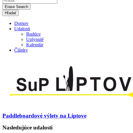
Erase Search
Domov
Udalosti
Budúce
Uplynulé
Kalendár
Články
Paddleboardové výlety na Liptove
Nasledujúce udalosti