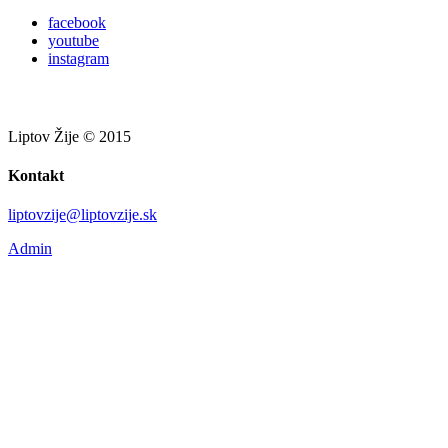
facebook
youtube
instagram
Liptov Žije © 2015
Kontakt
liptovzije@liptovzije.sk
Admin