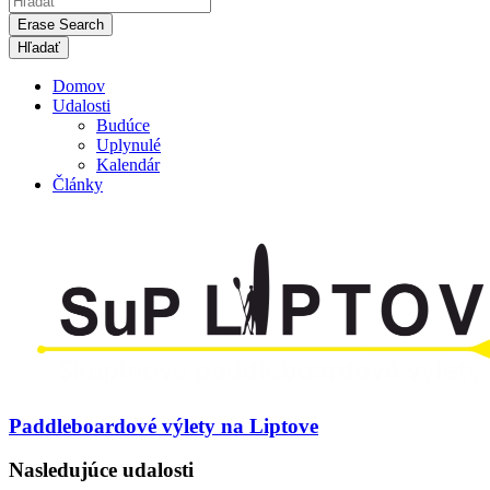
Erase Search
Domov
Udalosti
Budúce
Uplynulé
Kalendár
Články
Paddleboardové výlety na Liptove
Nasledujúce udalosti