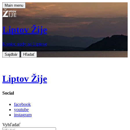
Main menu
Liptov Žije
Koniec nudy na Liptove
Sajdbár
Hľadať
Liptov Žije
Social
facebook
youtube
instagram
Vyhľadať