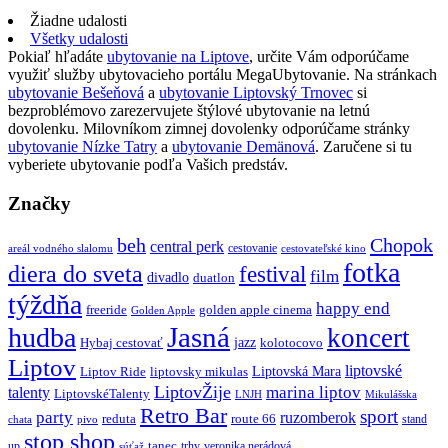
Žiadne udalosti
Všetky udalosti
Pokiaľ hľadáte
ubytovanie na Liptove
, určite Vám odporúčame
využiť služby ubytovacieho portálu MegaUbytovanie. Na stránkach
ubytovanie Bešeňová
a
ubytovanie Liptovský Trnovec
si
bezproblémovo zarezervujete štýlové ubytovanie na letnú
dovolenku. Milovníkom zimnej dovolenky odporúčame stránky
ubytovanie Nízke Tatry
a
ubytovanie Demänová
. Zaručene si tu
vyberiete ubytovanie podľa Vašich predstáv.
Značky
beh
Chopok
central perk
cestovanie
areál vodného slalomu
cestovateľské kino
fotka
diera do sveta
festival
film
divadlo
duatlon
týždňa
happy end
freeride
golden apple cinema
Golden Apple
Jasná
hudba
koncert
jazz
Hybaj cestovať
kolotocovo
Liptov
liptovské
Liptovská Mara
Liptov Ride
liptovsky mikulas
LiptovŽije
marina liptov
talenty
LiptovskéTalenty
LNJH
Mikulášska
Retro Bar
sport
party
ruzomberok
reduta
route 66
stand
chata
pivo
stop shop
tanec
up
trhy
veronika nerádová
súťaž