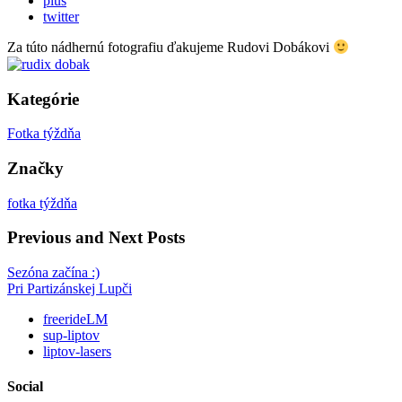
plus
twitter
Za túto nádhernú fotografiu ďakujeme Rudovi Dobákovi
Kategórie
Fotka týždňa
Značky
fotka týždňa
Previous and Next Posts
Sezóna začína :)
Pri Partizánskej Lupči
freerideLM
sup-liptov
liptov-lasers
Social