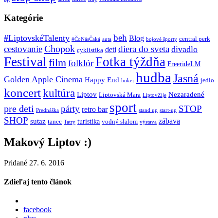
Kategórie
beh
#LiptovskéTalenty
Blog
central perk
#ČoNásČaká
auta
bojové športy
Chopok
cestovanie
diera do sveta
divadlo
deti
cyklistika
Festival
Fotka týždňa
film
folklór
FreerideLM
hudba
Jasná
Golden Apple Cinema
Happy End
jedlo
hokej
koncert
kultúra
Liptov
Nezaradené
Liptovská Mara
LiptovZije
sport
pre deti
párty
STOP
retro bar
stand up
Prednáška
start-up
SHOP
zábava
sutaz
turistika
tanec
vodný slalom
Tatry
výstava
Makový Liptov :)
Pridané 27. 6. 2016
Zdieľaj tento článok
facebook