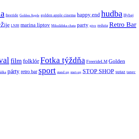
ňa
hudba
happy end
freeride
golden apple cinema
Hybaj
Golden Apple
Retro Bar
vŽije
marina liptov
party
reduta
LNJH
Mikulášska chata
pivo
val
Fotka týždňa
film
folklór
Golden
FreerideLM
sport
párty
STOP SHOP
retro bar
sutaz
tanec
stand up
áška
start-up