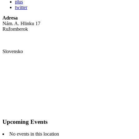
plus
twitter
Adresa
Nám. A. Hlinku 17
Ružomberok
Slovensko
Upcoming Events
No events in this location