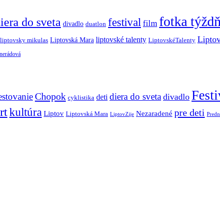
fotka týžd
iera do sveta
festival
film
divadlo
duatlon
Lipto
liptovské talenty
Liptovská Mara
LiptovskéTalenty
liptovsky mikulas
 nerádová
Festi
Chopok
estovanie
diera do sveta
divadlo
deti
cyklistika
rt
kultúra
pre deti
Liptov
Nezaradené
Liptovská Mara
LiptovZije
Predn