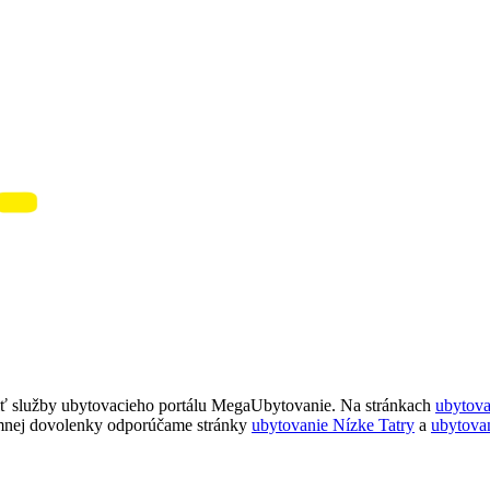
ť služby ubytovacieho portálu MegaUbytovanie. Na stránkach
ubytov
imnej dovolenky odporúčame stránky
ubytovanie Nízke Tatry
a
ubytova