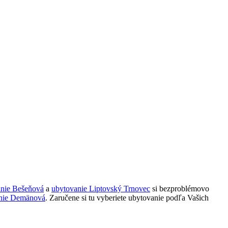
anie Bešeňová
a
ubytovanie Liptovský Trnovec
si bezproblémovo
nie Demänová
. Zaručene si tu vyberiete ubytovanie podľa Vašich