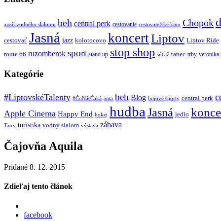
d
beh
Chopok
central perk
cestovanie
areál vodného slalomu
cestovateľské kino
Jasná
koncert
Liptov
jazz
cestovať
kolotocovo
Liptov Ride
stop shop
sport
ruzomberok
route 66
tanec
stand up
trhy
veronika
súťaž
Kategórie
beh
c
#LiptovskéTalenty
Blog
central perk
#ČoNásČaká
auta
bojové športy
hudba
konce
Jasná
Apple Cinema
Happy End
jedlo
hokej
zábava
turistika
vodný slalom
Tatry
výstava
Čajovňa Aquila
Pridané 8. 12. 2015
Zdieľaj tento článok
facebook