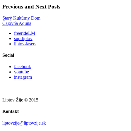
Previous and Next Posts
Starý Kultúrny Dom
Čajovňa Aquila
freerideLM
sup-liptov
liptov-lasers
Social
facebook
youtube
instagram
Liptov Žije © 2015
Kontakt
liptovzije@liptovzije.sk