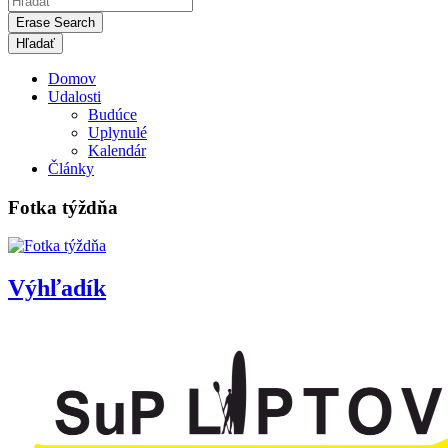
Erase Search
Domov
Udalosti
Budúce
Uplynulé
Kalendár
Články
Fotka týždňa
Výhľadík