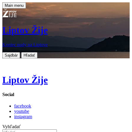
Main menu
Liptov Žije
Koniec nudy na Liptove
Sajdbár
Hľadať
Liptov Žije
Social
facebook
youtube
instagram
Vyhľadať