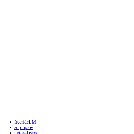
freerideLM
sup-liptov
liptov-lasers