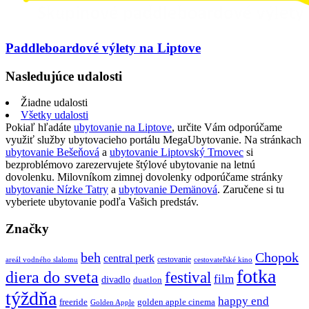
Paddleboardové výlety na Liptove
Nasledujúce udalosti
Žiadne udalosti
Všetky udalosti
Pokiaľ hľadáte
ubytovanie na Liptove
, určite Vám odporúčame
využiť služby ubytovacieho portálu MegaUbytovanie. Na stránkach
ubytovanie Bešeňová
a
ubytovanie Liptovský Trnovec
si
bezproblémovo zarezervujete štýlové ubytovanie na letnú
dovolenku. Milovníkom zimnej dovolenky odporúčame stránky
ubytovanie Nízke Tatry
a
ubytovanie Demänová
. Zaručene si tu
vyberiete ubytovanie podľa Vašich predstáv.
Značky
beh
Chopok
central perk
cestovanie
areál vodného slalomu
cestovateľské kino
fotka
diera do sveta
festival
film
divadlo
duatlon
týždňa
happy end
freeride
golden apple cinema
Golden Apple