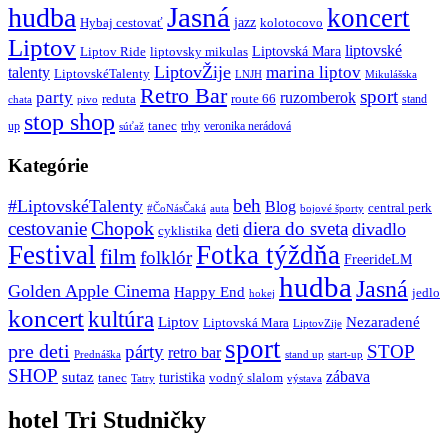
Jasná
hudba
koncert
jazz
Hybaj cestovať
kolotocovo
Liptov
liptovské
Liptovská Mara
Liptov Ride
liptovsky mikulas
LiptovŽije
marina liptov
talenty
LiptovskéTalenty
LNJH
Mikulášska
Retro Bar
sport
party
ruzomberok
reduta
route 66
stand
chata
pivo
stop shop
tanec
up
trhy
veronika nerádová
súťaž
Kategórie
beh
#LiptovskéTalenty
Blog
central perk
#ČoNásČaká
auta
bojové športy
Chopok
cestovanie
diera do sveta
divadlo
deti
cyklistika
Festival
Fotka týždňa
film
folklór
FreerideLM
hudba
Jasná
Golden Apple Cinema
Happy End
jedlo
hokej
koncert
kultúra
Liptov
Nezaradené
Liptovská Mara
LiptovZije
sport
pre deti
párty
STOP
retro bar
stand up
Prednáška
start-up
SHOP
zábava
sutaz
turistika
tanec
vodný slalom
Tatry
výstava
hotel Tri Studničky