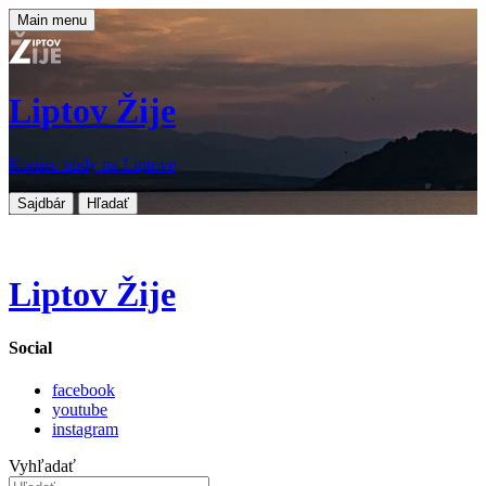
Main menu
Liptov Žije
Koniec nudy na Liptove
Sajdbár
Hľadať
Liptov Žije
Social
facebook
youtube
instagram
Vyhľadať