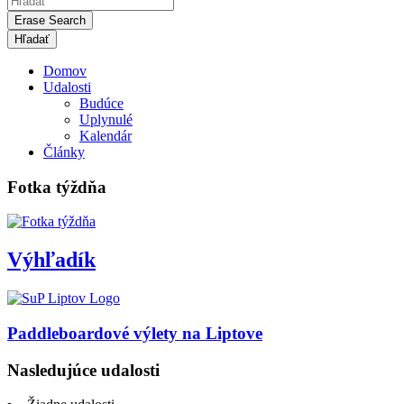
Erase Search
Domov
Udalosti
Budúce
Uplynulé
Kalendár
Články
Fotka týždňa
Výhľadík
Paddleboardové výlety na Liptove
Nasledujúce udalosti