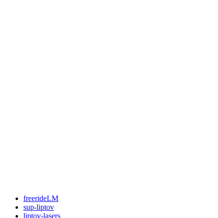
freerideLM
sup-liptov
liptov-lasers