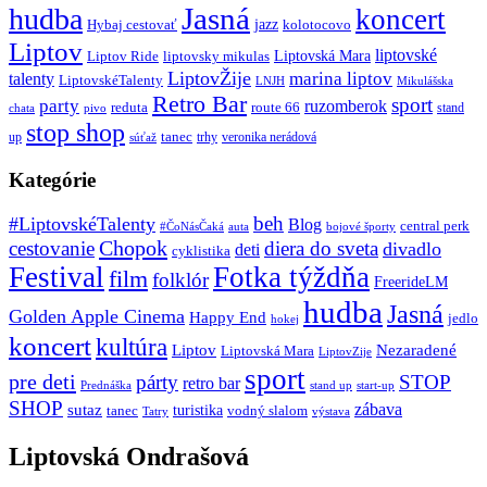
Jasná
hudba
koncert
jazz
Hybaj cestovať
kolotocovo
Liptov
liptovské
Liptovská Mara
Liptov Ride
liptovsky mikulas
LiptovŽije
marina liptov
talenty
LiptovskéTalenty
LNJH
Mikulášska
Retro Bar
sport
party
ruzomberok
reduta
route 66
stand
chata
pivo
stop shop
tanec
up
trhy
veronika nerádová
súťaž
Kategórie
beh
#LiptovskéTalenty
Blog
central perk
#ČoNásČaká
auta
bojové športy
Chopok
cestovanie
diera do sveta
divadlo
deti
cyklistika
Festival
Fotka týždňa
film
folklór
FreerideLM
hudba
Jasná
Golden Apple Cinema
Happy End
jedlo
hokej
koncert
kultúra
Liptov
Nezaradené
Liptovská Mara
LiptovZije
sport
pre deti
párty
STOP
retro bar
stand up
Prednáška
start-up
SHOP
zábava
sutaz
turistika
tanec
vodný slalom
Tatry
výstava
Liptovská Ondrašová