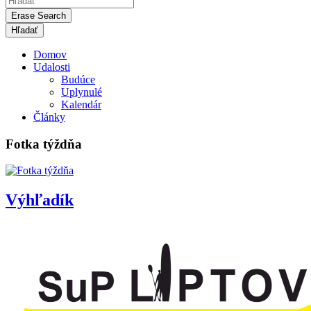
Erase Search
Domov
Udalosti
Budúce
Uplynulé
Kalendár
Články
Fotka týždňa
Výhľadík