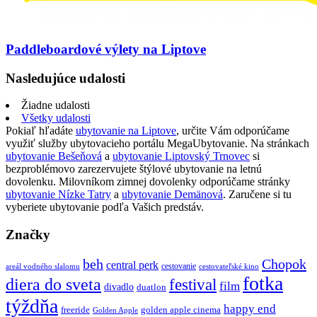
Paddleboardové výlety na Liptove
Nasledujúce udalosti
Žiadne udalosti
Všetky udalosti
Pokiaľ hľadáte
ubytovanie na Liptove
, určite Vám odporúčame
využiť služby ubytovacieho portálu MegaUbytovanie. Na stránkach
ubytovanie Bešeňová
a
ubytovanie Liptovský Trnovec
si
bezproblémovo zarezervujete štýlové ubytovanie na letnú
dovolenku. Milovníkom zimnej dovolenky odporúčame stránky
ubytovanie Nízke Tatry
a
ubytovanie Demänová
. Zaručene si tu
vyberiete ubytovanie podľa Vašich predstáv.
Značky
beh
Chopok
central perk
cestovanie
areál vodného slalomu
cestovateľské kino
fotka
diera do sveta
festival
film
divadlo
duatlon
týždňa
happy end
freeride
golden apple cinema
Golden Apple