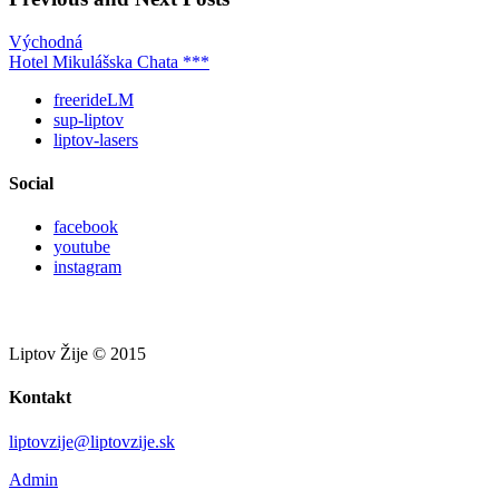
Východná
Hotel Mikulášska Chata ***
freerideLM
sup-liptov
liptov-lasers
Social
facebook
youtube
instagram
Liptov Žije © 2015
Kontakt
liptovzije@liptovzije.sk
Admin