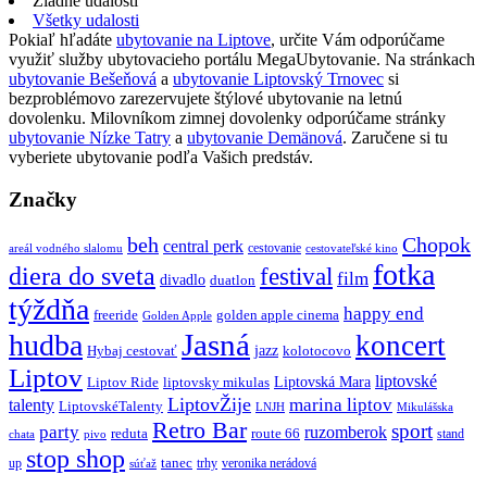
Žiadne udalosti
Všetky udalosti
Pokiaľ hľadáte
ubytovanie na Liptove
, určite Vám odporúčame
využiť služby ubytovacieho portálu MegaUbytovanie. Na stránkach
ubytovanie Bešeňová
a
ubytovanie Liptovský Trnovec
si
bezproblémovo zarezervujete štýlové ubytovanie na letnú
dovolenku. Milovníkom zimnej dovolenky odporúčame stránky
ubytovanie Nízke Tatry
a
ubytovanie Demänová
. Zaručene si tu
vyberiete ubytovanie podľa Vašich predstáv.
Značky
beh
Chopok
central perk
cestovanie
areál vodného slalomu
cestovateľské kino
fotka
diera do sveta
festival
film
divadlo
duatlon
týždňa
happy end
freeride
golden apple cinema
Golden Apple
Jasná
hudba
koncert
jazz
Hybaj cestovať
kolotocovo
Liptov
liptovské
Liptovská Mara
Liptov Ride
liptovsky mikulas
LiptovŽije
marina liptov
talenty
LiptovskéTalenty
LNJH
Mikulášska
Retro Bar
sport
party
ruzomberok
reduta
route 66
stand
chata
pivo
stop shop
tanec
up
trhy
veronika nerádová
súťaž