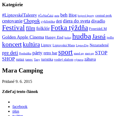
Kategórie
beh
#LiptovskéTalenty
Blog
central perk
#ČoNásČaká
auta
bojové športy
Chopok
cestovanie
diera do sveta
divadlo
deti
cyklistika
Festival
Fotka týždňa
film
folklór
FreerideLM
hudba
Jasná
Golden Apple Cinema
Happy End
jedlo
hokej
koncert
kultúra
Liptov
Nezaradené
Liptovská Mara
LiptovZije
sport
pre deti
párty
STOP
retro bar
stand up
Prednáška
start-up
SHOP
zábava
sutaz
turistika
tanec
vodný slalom
Tatry
výstava
Mara Camping
Pridané 9. 6. 2015
Zdieľaj tento článok
facebook
plus
twitter