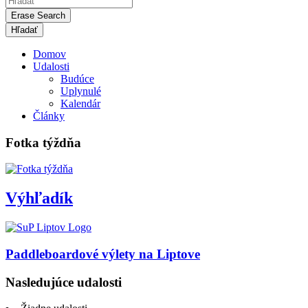
Erase Search
Domov
Udalosti
Budúce
Uplynulé
Kalendár
Články
Fotka týždňa
Výhľadík
Paddleboardové výlety na Liptove
Nasledujúce udalosti