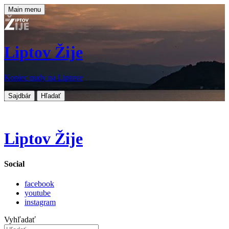
Main menu
Liptov Žije
Koniec nudy na Liptove
Sajdbár
Hľadať
Liptov Žije
Social
facebook
youtube
instagram
Vyhľadať