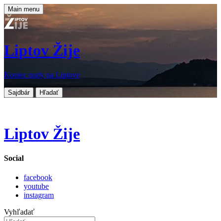
Main menu
Liptov Žije
Koniec nudy na Liptove
Sajdbár
Hľadať
Liptov Žije
Social
facebook
youtube
instagram
Vyhľadať