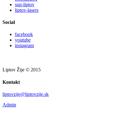
sup-liptov
liptov-lasers
Social
facebook
youtube
instagram
Liptov Žije © 2015
Kontakt
liptovzije@liptovzije.sk
Admin