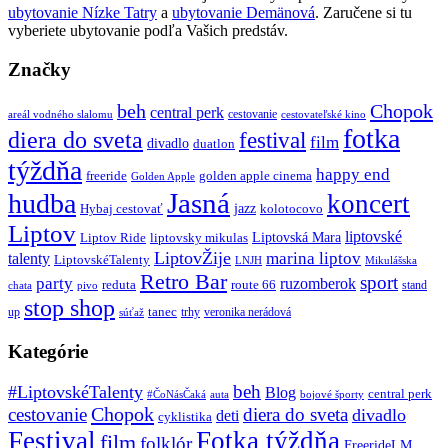
ubytovanie Nízke Tatry
a
ubytovanie Demänová
. Zaručene si tu
vyberiete ubytovanie podľa Vašich predstáv.
Značky
beh
Chopok
central perk
cestovanie
areál vodného slalomu
cestovateľské kino
fotka
diera do sveta
festival
film
divadlo
duatlon
týždňa
happy end
freeride
golden apple cinema
Golden Apple
Jasná
hudba
koncert
jazz
Hybaj cestovať
kolotocovo
Liptov
liptovské
Liptovská Mara
Liptov Ride
liptovsky mikulas
LiptovŽije
marina liptov
talenty
LiptovskéTalenty
LNJH
Mikulášska
Retro Bar
sport
party
ruzomberok
reduta
route 66
stand
chata
pivo
stop shop
tanec
up
trhy
veronika nerádová
súťaž
Kategórie
beh
#LiptovskéTalenty
Blog
central perk
#ČoNásČaká
auta
bojové športy
Chopok
cestovanie
diera do sveta
divadlo
deti
cyklistika
Festival
Fotka týždňa
film
folklór
FreerideLM