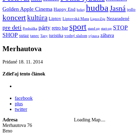
hudba
Jasná
Golden Apple Cinema
Happy End
jedlo
hokej
koncert
kultúra
Liptov
Nezaradené
Liptovská Mara
LiptovZije
sport
pre deti
párty
STOP
retro bar
stand up
Prednáška
start-up
SHOP
zábava
sutaz
turistika
tanec
vodný slalom
Tatry
výstava
Merhautova
Pridané 18. 11. 2014
Zdieľaj tento článok
facebook
plus
twitter
Adresa
Loading Map....
Merhautova 76
Brno