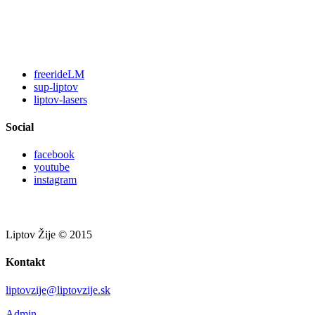
freerideLM
sup-liptov
liptov-lasers
Social
facebook
youtube
instagram
Liptov Žije © 2015
Kontakt
liptovzije@liptovzije.sk
Admin