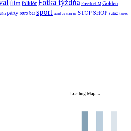
val
Fotka týždňa
film
folklór
Golden
FreerideLM
sport
párty
STOP SHOP
retro bar
sutaz
tanec
stand up
áška
start-up
Loading Map....