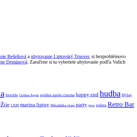
anie Bešeňová
a
ubytovanie Liptovský Trnovec
si bezproblémovo
nie Demänová
. Zaručene si tu vyberiete ubytovanie podľa Vašich
ňa
hudba
happy end
freeride
golden apple cinema
Hybaj
Golden Apple
Retro Bar
vŽije
marina liptov
party
reduta
LNJH
Mikulášska chata
pivo