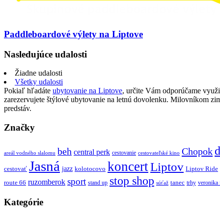
Paddleboardové výlety na Liptove
Nasledujúce udalosti
Žiadne udalosti
Všetky udalosti
Pokiaľ hľadáte
ubytovanie na Liptove
, určite Vám odporúčame využi
zarezervujete štýlové ubytovanie na letnú dovolenku. Milovníkom z
predstáv.
Značky
d
beh
Chopok
central perk
cestovanie
areál vodného slalomu
cestovateľské kino
Jasná
koncert
Liptov
jazz
cestovať
kolotocovo
Liptov Ride
stop shop
sport
ruzomberok
route 66
tanec
stand up
trhy
veronika
súťaž
Kategórie