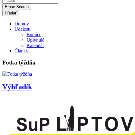
Erase Search
Domov
Udalosti
Budúce
Uplynulé
Kalendár
Články
Fotka týždňa
Výhľadík