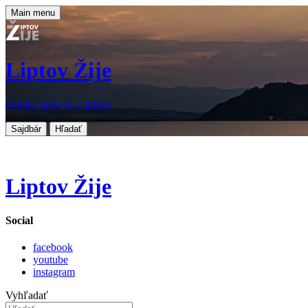
Main menu
Liptov Žije
Koniec nudy na Liptove
Sajdbár
Hľadať
Liptov Žije
Social
facebook
youtube
instagram
Vyhľadať