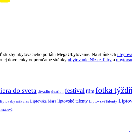
ť služby ubytovacieho portálu MegaUbytovanie. Na stránkach
ubytov
imnej dovolenky odporúčame stránky
ubytovanie Nízke Tatry
a
ubytova
fotka týžd
iera do sveta
festival
film
divadlo
duatlon
Lipto
liptovské talenty
Liptovská Mara
LiptovskéTalenty
liptovsky mikulas
 nerádová