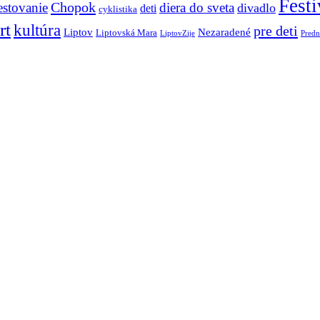
Festi
Chopok
estovanie
diera do sveta
divadlo
deti
cyklistika
rt
kultúra
pre deti
Liptov
Nezaradené
Liptovská Mara
LiptovZije
Predn