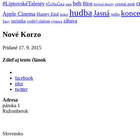
beh
c
#LiptovskéTalenty
Blog
central perk
#ČoNásČaká
auta
bojové športy
hudba
konce
Jasná
Apple Cinema
Happy End
jedlo
hokej
zábava
turistika
vodný slalom
Tatry
výstava
Nové Korzo
Pridané 17. 9. 2015
Zdieľaj tento článok
facebook
plus
twitter
Adresa
pánska 1
Ružomberok
Slovensko