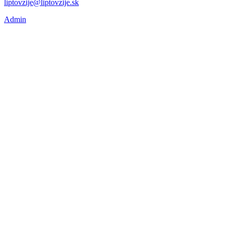
liptovzije@liptovzije.sk
Admin