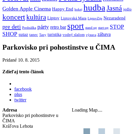
hudba
Jasná
Golden Apple Cinema
Happy End
jedlo
hokej
koncert
kultúra
Liptov
Nezaradené
Liptovská Mara
LiptovZije
sport
pre deti
párty
STOP
retro bar
stand up
Prednáška
start-up
SHOP
zábava
sutaz
turistika
tanec
vodný slalom
Tatry
výstava
Parkovisko pri pohostinstve u ČIMA
Pridané 10. 8. 2015
Zdieľaj tento článok
facebook
plus
twitter
Adresa
Loading Map....
Parkovisko pri pohostinstve u
ČIMA
Kráľova Lehota