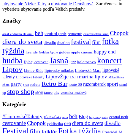
ubytovanie Nízke Tatry
a
ubytovanie Demänová
. Zaručene si tu
vyberiete ubytovanie podľa Vašich predstáv.
Značky
beh
Chopok
central perk
cestovanie
areál vodného slalomu
cestovateľské kino
fotka
diera do sveta
festival
film
divadlo
duatlon
týždňa
happy end
freeride
golden apple cinema
Golden Apple
Jasná
hudba
koncert
jazz
Hybaj cestovať
kolotocovo
Liptov
liptovské
Liptovská Mara
Liptov Ride
liptovsky mikulas
LiptovŽije
marina liptov
talenty
LiptovskéTalenty
LNJH
Mikulášska
Retro Bar
sport
party
ruzomberok
reduta
route 66
stand
chata
pivo
stop shop
tanec
up
trhy
veronika nerádová
súťaž
Kategórie
beh
#LiptovskéTalenty
Blog
central perk
#ČoNásČaká
auta
bojové športy
Chopok
cestovanie
diera do sveta
divadlo
deti
cyklistika
Festival
Fotka týždňa
film
folklór
FreerideLM