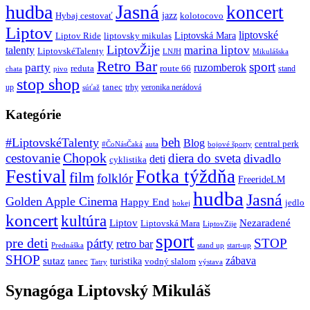
Jasná
hudba
koncert
jazz
Hybaj cestovať
kolotocovo
Liptov
liptovské
Liptovská Mara
Liptov Ride
liptovsky mikulas
LiptovŽije
marina liptov
talenty
LiptovskéTalenty
LNJH
Mikulášska
Retro Bar
sport
party
ruzomberok
reduta
route 66
stand
chata
pivo
stop shop
tanec
up
trhy
veronika nerádová
súťaž
Kategórie
beh
#LiptovskéTalenty
Blog
central perk
#ČoNásČaká
auta
bojové športy
Chopok
cestovanie
diera do sveta
divadlo
deti
cyklistika
Festival
Fotka týždňa
film
folklór
FreerideLM
hudba
Jasná
Golden Apple Cinema
Happy End
jedlo
hokej
koncert
kultúra
Liptov
Nezaradené
Liptovská Mara
LiptovZije
sport
pre deti
párty
STOP
retro bar
stand up
Prednáška
start-up
SHOP
zábava
sutaz
turistika
tanec
vodný slalom
Tatry
výstava
Synagóga Liptovský Mikuláš