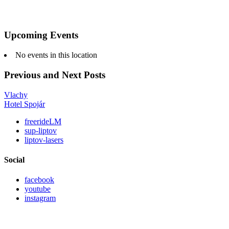
Upcoming Events
No events in this location
Previous and Next Posts
Vlachy
Hotel Spojár
freerideLM
sup-liptov
liptov-lasers
Social
facebook
youtube
instagram