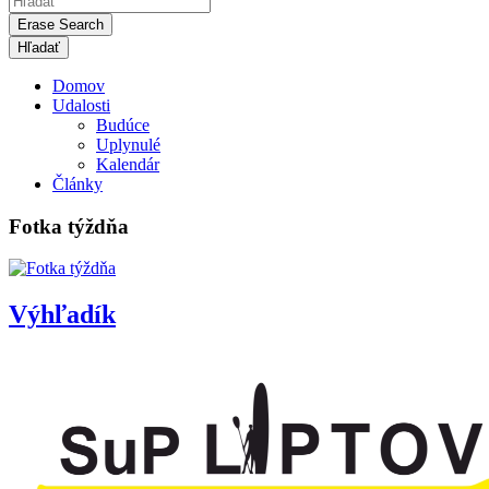
Erase Search
Domov
Udalosti
Budúce
Uplynulé
Kalendár
Články
Fotka týždňa
Výhľadík