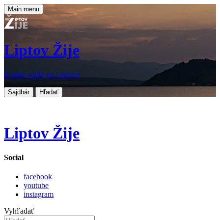
Main menu
Liptov Žije
Koniec nudy na Liptove
Sajdbár
Hľadať
Liptov Žije
Social
facebook
youtube
instagram
Vyhľadať