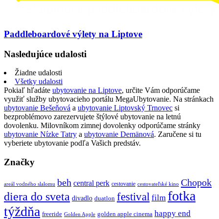
Paddleboardové výlety na Liptove
Nasledujúce udalosti
Žiadne udalosti
Všetky udalosti
Pokiaľ hľadáte
ubytovanie na Liptove
, určite Vám odporúčame
využiť služby ubytovacieho portálu MegaUbytovanie. Na stránkach
ubytovanie Bešeňová
a
ubytovanie Liptovský Trnovec
si
bezproblémovo zarezervujete štýlové ubytovanie na letnú
dovolenku. Milovníkom zimnej dovolenky odporúčame stránky
ubytovanie Nízke Tatry
a
ubytovanie Demänová
. Zaručene si tu
vyberiete ubytovanie podľa Vašich predstáv.
Značky
beh
Chopok
central perk
cestovanie
areál vodného slalomu
cestovateľské kino
fotka
diera do sveta
festival
film
divadlo
duatlon
týždňa
happy end
freeride
golden apple cinema
Golden Apple