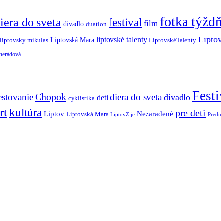
fotka týžd
iera do sveta
festival
film
divadlo
duatlon
Lipto
liptovské talenty
Liptovská Mara
LiptovskéTalenty
liptovsky mikulas
 nerádová
Festi
Chopok
estovanie
diera do sveta
divadlo
deti
cyklistika
rt
kultúra
pre deti
Liptov
Nezaradené
Liptovská Mara
LiptovZije
Predn