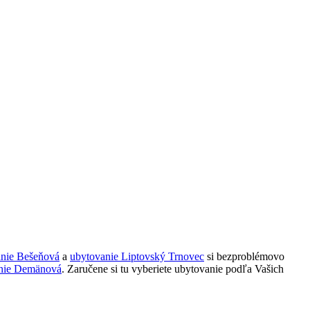
anie Bešeňová
a
ubytovanie Liptovský Trnovec
si bezproblémovo
nie Demänová
. Zaručene si tu vyberiete ubytovanie podľa Vašich