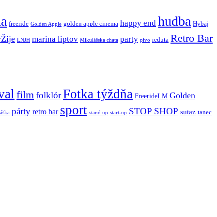
ňa
hudba
happy end
freeride
golden apple cinema
Hybaj
Golden Apple
Retro Bar
vŽije
marina liptov
party
reduta
LNJH
Mikulášska chata
pivo
val
Fotka týždňa
film
folklór
Golden
FreerideLM
sport
párty
STOP SHOP
retro bar
sutaz
tanec
stand up
áška
start-up