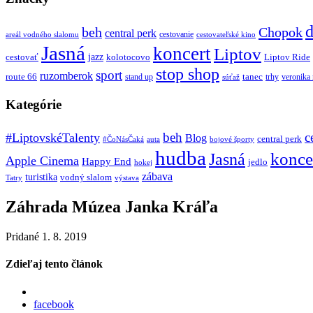
d
beh
Chopok
central perk
cestovanie
areál vodného slalomu
cestovateľské kino
Jasná
koncert
Liptov
jazz
cestovať
kolotocovo
Liptov Ride
stop shop
sport
ruzomberok
route 66
tanec
stand up
trhy
veronika
súťaž
Kategórie
beh
c
#LiptovskéTalenty
Blog
central perk
#ČoNásČaká
auta
bojové športy
hudba
konce
Jasná
Apple Cinema
Happy End
jedlo
hokej
zábava
turistika
vodný slalom
Tatry
výstava
Záhrada Múzea Janka Kráľa
Pridané 1. 8. 2019
Zdieľaj tento článok
facebook