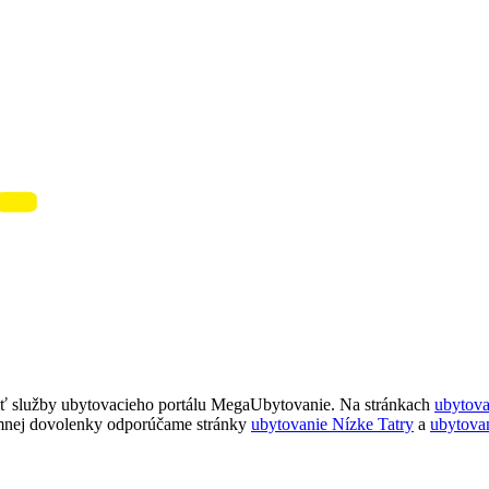
ť služby ubytovacieho portálu MegaUbytovanie. Na stránkach
ubytov
imnej dovolenky odporúčame stránky
ubytovanie Nízke Tatry
a
ubytova