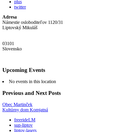
plus
twitter
Adresa
Námestie osloboditeľov 1120/31
Liptovský Mikuláš
03101
Slovensko
Upcoming Events
No events in this location
Previous and Next Posts
Obec Martinček
Kultúrny dom Komjatná
freerideLM
sup-liptov
liptov-lasers