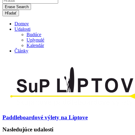
Erase Search
Domov
Udalosti
Budúce
Uplynulé
Kalendár
Články
Paddleboardové výlety na Liptove
Nasledujúce udalosti