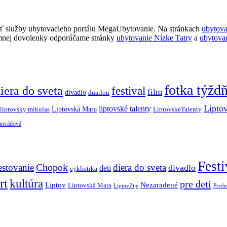
ť služby ubytovacieho portálu MegaUbytovanie. Na stránkach
ubytov
imnej dovolenky odporúčame stránky
ubytovanie Nízke Tatry
a
ubytova
fotka týžd
iera do sveta
festival
film
divadlo
duatlon
Lipto
liptovské talenty
Liptovská Mara
LiptovskéTalenty
liptovsky mikulas
 nerádová
Festi
Chopok
estovanie
diera do sveta
divadlo
deti
cyklistika
rt
kultúra
pre deti
Liptov
Nezaradené
Liptovská Mara
LiptovZije
Predn