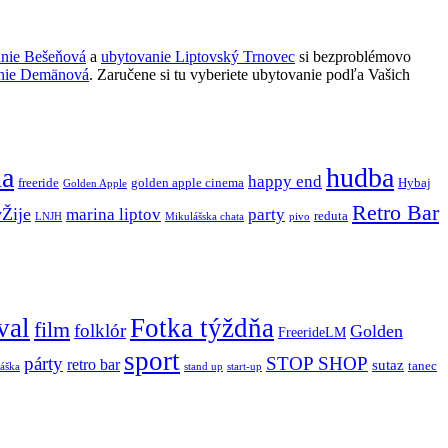
anie Bešeňová
a
ubytovanie Liptovský Trnovec
si bezproblémovo
nie Demänová
. Zaručene si tu vyberiete ubytovanie podľa Vašich
ňa
hudba
happy end
freeride
golden apple cinema
Hybaj
Golden Apple
Retro Bar
vŽije
marina liptov
party
reduta
LNJH
Mikulášska chata
pivo
val
Fotka týždňa
film
folklór
Golden
FreerideLM
sport
párty
STOP SHOP
retro bar
sutaz
tanec
stand up
áška
start-up