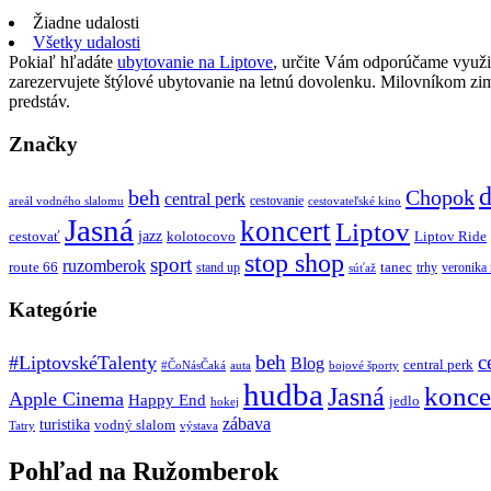
Žiadne udalosti
Všetky udalosti
Pokiaľ hľadáte
ubytovanie na Liptove
, určite Vám odporúčame využi
zarezervujete štýlové ubytovanie na letnú dovolenku. Milovníkom z
predstáv.
Značky
d
beh
Chopok
central perk
cestovanie
areál vodného slalomu
cestovateľské kino
Jasná
koncert
Liptov
jazz
cestovať
kolotocovo
Liptov Ride
stop shop
sport
ruzomberok
route 66
tanec
stand up
trhy
veronika
súťaž
Kategórie
beh
c
#LiptovskéTalenty
Blog
central perk
#ČoNásČaká
auta
bojové športy
hudba
konce
Jasná
Apple Cinema
Happy End
jedlo
hokej
zábava
turistika
vodný slalom
Tatry
výstava
Pohľad na Ružomberok