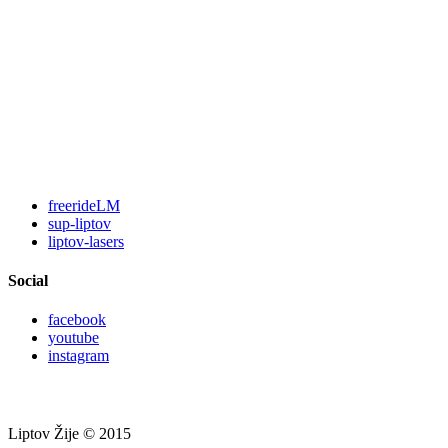
freerideLM
sup-liptov
liptov-lasers
Social
facebook
youtube
instagram
Liptov Žije © 2015