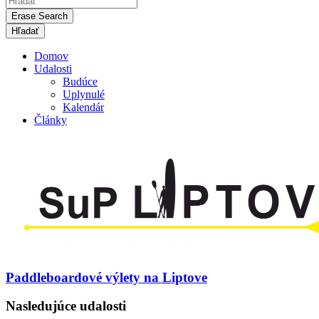
Erase Search
Domov
Udalosti
Budúce
Uplynulé
Kalendár
Články
Paddleboardové výlety na Liptove
Nasledujúce udalosti