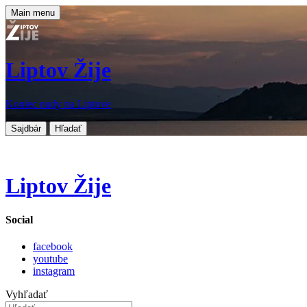
Main menu
Liptov Žije
Koniec nudy na Liptove
Sajdbár
Hľadať
Liptov Žije
Social
facebook
youtube
instagram
Vyhľadať