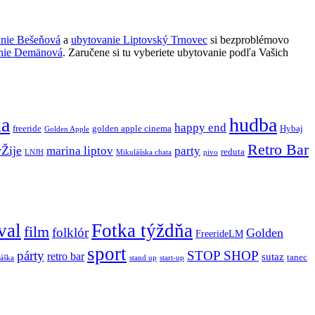
anie Bešeňová
a
ubytovanie Liptovský Trnovec
si bezproblémovo
nie Demänová
. Zaručene si tu vyberiete ubytovanie podľa Vašich
ňa
hudba
happy end
freeride
golden apple cinema
Hybaj
Golden Apple
Retro Bar
vŽije
marina liptov
party
reduta
LNJH
Mikulášska chata
pivo
val
Fotka týždňa
film
folklór
Golden
FreerideLM
sport
párty
STOP SHOP
retro bar
sutaz
tanec
stand up
áška
start-up