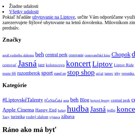
Žiadne udalosti
Všetky udalosti
Pokiaľ hľadáte
ubytovanie na Liptove
, určite Vám odporúčame využi
zarezervujete štýlové ubytovanie na letnú dovolenku. Milovníkom z
predstáv.
Značky
d
beh
Chopok
central perk
cestovanie
areál vodného slalomu
cestovateľské kino
Jasná
koncert
Liptov
jazz
cestovať
kolotocovo
Liptov Ride
stop shop
sport
ruzomberok
route 66
tanec
stand up
trhy
veronika
súťaž
Kategórie
beh
c
#LiptovskéTalenty
Blog
central perk
#ČoNásČaká
auta
bojové športy
hudba
konce
Jasná
Apple Cinema
Happy End
jedlo
hokej
zábava
turistika
vodný slalom
Tatry
výstava
Ráno ako má byť