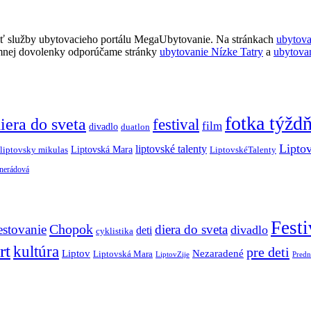
ť služby ubytovacieho portálu MegaUbytovanie. Na stránkach
ubytov
imnej dovolenky odporúčame stránky
ubytovanie Nízke Tatry
a
ubytova
fotka týžd
iera do sveta
festival
film
divadlo
duatlon
Lipto
liptovské talenty
Liptovská Mara
LiptovskéTalenty
liptovsky mikulas
 nerádová
Festi
Chopok
estovanie
diera do sveta
divadlo
deti
cyklistika
rt
kultúra
pre deti
Liptov
Nezaradené
Liptovská Mara
LiptovZije
Predn