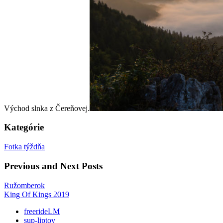
Východ slnka z Čereňovej.
Kategórie
Fotka týždňa
Previous and Next Posts
Ružomberok
King Of Kings 2019
freerideLM
sup-liptov