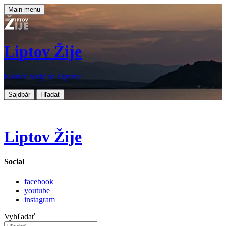
Main menu
Liptov Žije
Koniec nudy na Liptove
Sajdbár
Hľadať
Liptov Žije
Social
facebook
youtube
instagram
Vyhľadať