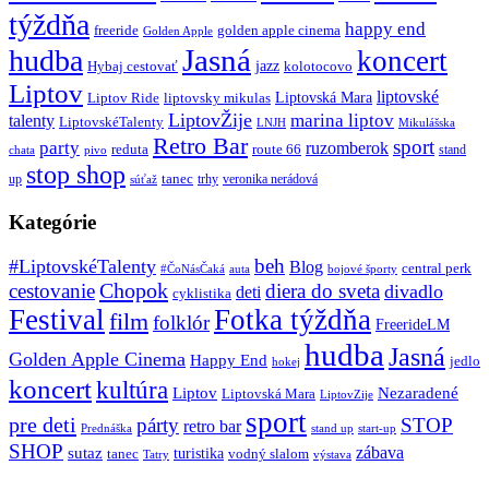
týždňa
happy end
freeride
golden apple cinema
Golden Apple
Jasná
hudba
koncert
jazz
Hybaj cestovať
kolotocovo
Liptov
liptovské
Liptovská Mara
Liptov Ride
liptovsky mikulas
LiptovŽije
marina liptov
talenty
LiptovskéTalenty
LNJH
Mikulášska
Retro Bar
sport
party
ruzomberok
reduta
route 66
stand
chata
pivo
stop shop
tanec
up
trhy
veronika nerádová
súťaž
Kategórie
beh
#LiptovskéTalenty
Blog
central perk
#ČoNásČaká
auta
bojové športy
Chopok
cestovanie
diera do sveta
divadlo
deti
cyklistika
Festival
Fotka týždňa
film
folklór
FreerideLM
hudba
Jasná
Golden Apple Cinema
Happy End
jedlo
hokej
koncert
kultúra
Liptov
Nezaradené
Liptovská Mara
LiptovZije
sport
pre deti
párty
STOP
retro bar
stand up
Prednáška
start-up
SHOP
zábava
sutaz
turistika
tanec
vodný slalom
Tatry
výstava