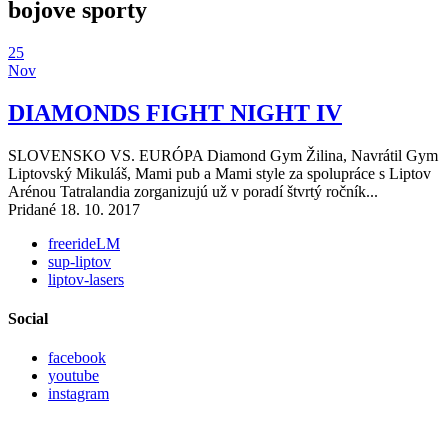
bojove sporty
25
Nov
DIAMONDS FIGHT NIGHT IV
SLOVENSKO VS. EURÓPA Diamond Gym Žilina, Navrátil Gym
Liptovský Mikuláš, Mami pub a Mami style za spolupráce s Liptov
Arénou Tatralandia zorganizujú už v poradí štvrtý ročník...
Pridané 18. 10. 2017
freerideLM
sup-liptov
liptov-lasers
Social
facebook
youtube
instagram