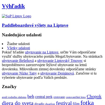
Výhľadík
Paddleboardové výlety na Liptove
Nasledujúce udalosti
Žiadne udalosti
Všetky udalosti
Pokiaľ hľadáte
ubytovanie na Liptove
, určite Vám odporúčame
využiť služby ubytovacieho portálu MegaUbytovanie. Na stránkach
ubytovanie Bešeňová
a
ubytovanie Liptovský Trnovec
si
bezproblémovo zarezervujete štýlové ubytovanie na letnú
dovolenku. Milovníkom zimnej dovolenky odporúčame stránky
ubytovanie Nízke Tatry
a
ubytovanie Demänová
. Zaručene si tu
vyberiete ubytovanie podľa Vašich predstáv.
Značky
beh
Chopok
central perk
cestovanie
areál vodného slalomu
cestovateľské kino
fotka
diera do sveta
festival
film
divadlo
duatlon