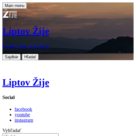
Main menu
Liptov Žije
Koniec nudy na Liptove
Sajdbár
Hľadať
Liptov Žije
Social
facebook
youtube
instagram
Vyhľadať