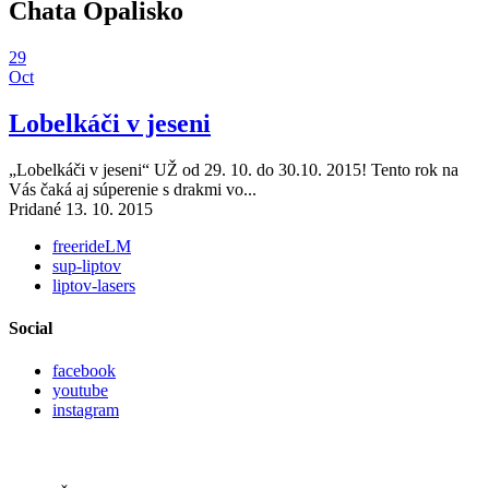
Chata Opalisko
29
Oct
Lobelkáči v jeseni
„Lobelkáči v jeseni“ UŽ od 29. 10. do 30.10. 2015! Tento rok na
Vás čaká aj súperenie s drakmi vo...
Pridané 13. 10. 2015
freerideLM
sup-liptov
liptov-lasers
Social
facebook
youtube
instagram