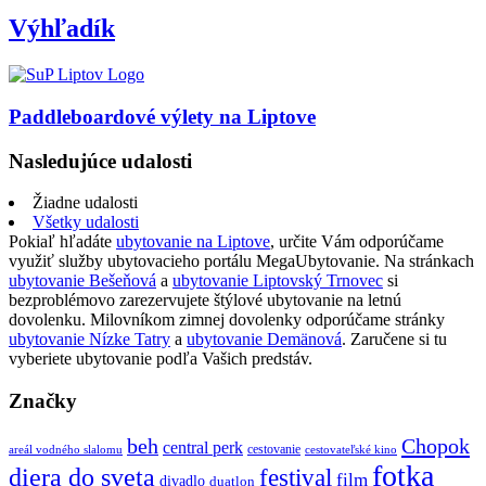
Výhľadík
Paddleboardové výlety na Liptove
Nasledujúce udalosti
Žiadne udalosti
Všetky udalosti
Pokiaľ hľadáte
ubytovanie na Liptove
, určite Vám odporúčame
využiť služby ubytovacieho portálu MegaUbytovanie. Na stránkach
ubytovanie Bešeňová
a
ubytovanie Liptovský Trnovec
si
bezproblémovo zarezervujete štýlové ubytovanie na letnú
dovolenku. Milovníkom zimnej dovolenky odporúčame stránky
ubytovanie Nízke Tatry
a
ubytovanie Demänová
. Zaručene si tu
vyberiete ubytovanie podľa Vašich predstáv.
Značky
beh
Chopok
central perk
cestovanie
areál vodného slalomu
cestovateľské kino
fotka
diera do sveta
festival
film
divadlo
duatlon