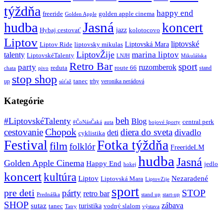
týždňa
happy end
freeride
golden apple cinema
Golden Apple
Jasná
hudba
koncert
jazz
Hybaj cestovať
kolotocovo
Liptov
liptovské
Liptovská Mara
Liptov Ride
liptovsky mikulas
LiptovŽije
marina liptov
talenty
LiptovskéTalenty
LNJH
Mikulášska
Retro Bar
sport
party
ruzomberok
reduta
route 66
stand
chata
pivo
stop shop
tanec
up
trhy
veronika nerádová
súťaž
Kategórie
beh
#LiptovskéTalenty
Blog
central perk
#ČoNásČaká
auta
bojové športy
Chopok
cestovanie
diera do sveta
divadlo
deti
cyklistika
Festival
Fotka týždňa
film
folklór
FreerideLM
hudba
Jasná
Golden Apple Cinema
Happy End
jedlo
hokej
koncert
kultúra
Liptov
Nezaradené
Liptovská Mara
LiptovZije
sport
pre deti
párty
STOP
retro bar
stand up
Prednáška
start-up
SHOP
zábava
sutaz
turistika
tanec
vodný slalom
Tatry
výstava