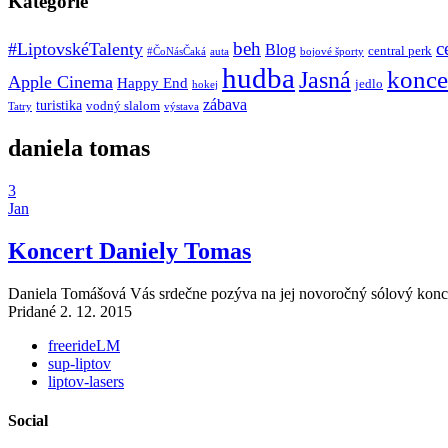
Kategórie
beh
c
#LiptovskéTalenty
Blog
central perk
#ČoNásČaká
auta
bojové športy
hudba
konce
Jasná
Apple Cinema
Happy End
jedlo
hokej
zábava
turistika
vodný slalom
Tatry
výstava
daniela tomas
3
Jan
Koncert Daniely Tomas
Daniela Tomášová Vás srdečne pozýva na jej novoročný sólový koncert
Pridané 2. 12. 2015
freerideLM
sup-liptov
liptov-lasers
Social