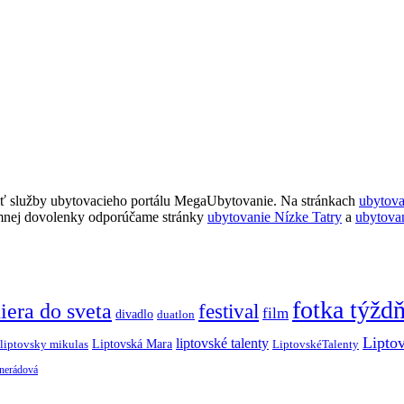
ť služby ubytovacieho portálu MegaUbytovanie. Na stránkach
ubytov
imnej dovolenky odporúčame stránky
ubytovanie Nízke Tatry
a
ubytova
fotka týžd
iera do sveta
festival
film
divadlo
duatlon
Lipto
liptovské talenty
Liptovská Mara
LiptovskéTalenty
liptovsky mikulas
 nerádová