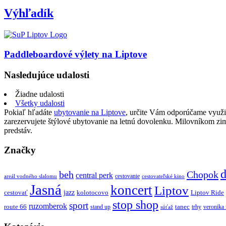
Výhľadík
Paddleboardové výlety na Liptove
Nasledujúce udalosti
Žiadne udalosti
Všetky udalosti
Pokiaľ hľadáte
ubytovanie na Liptove
, určite Vám odporúčame využi
zarezervujete štýlové ubytovanie na letnú dovolenku. Milovníkom z
predstáv.
Značky
d
beh
Chopok
central perk
cestovanie
areál vodného slalomu
cestovateľské kino
Jasná
koncert
Liptov
jazz
cestovať
kolotocovo
Liptov Ride
stop shop
sport
ruzomberok
route 66
tanec
stand up
trhy
veronika
súťaž