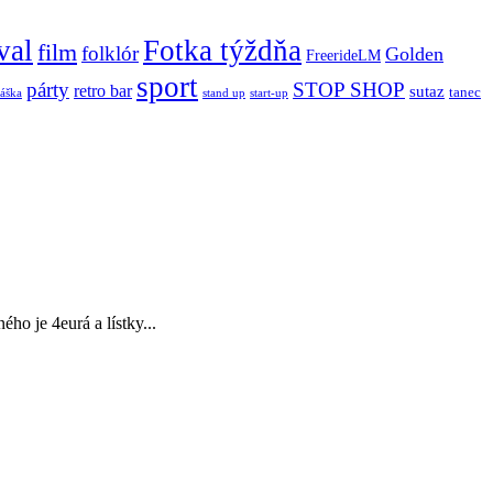
val
Fotka týždňa
film
folklór
Golden
FreerideLM
sport
párty
STOP SHOP
retro bar
sutaz
tanec
stand up
áška
start-up
o je 4eurá a lístky...