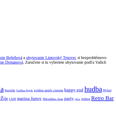
anie Bešeňová
a
ubytovanie Liptovský Trnovec
si bezproblémovo
nie Demänová
. Zaručene si tu vyberiete ubytovanie podľa Vašich
ňa
hudba
happy end
freeride
golden apple cinema
Hybaj
Golden Apple
Retro Bar
vŽije
marina liptov
party
reduta
LNJH
Mikulášska chata
pivo