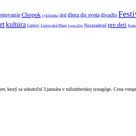
Festi
Chopok
estovanie
diera do sveta
divadlo
deti
cyklistika
rt
kultúra
pre deti
Liptov
Nezaradené
Liptovská Mara
LiptovZije
Predn
, ktorý sa uskutoční 3.januára v ružomberskej synagóge. Cena vstupnéh