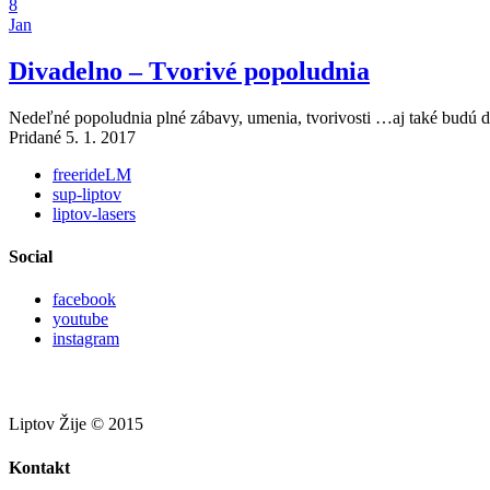
8
Jan
Divadelno – Tvorivé popoludnia
Nedeľné popoludnia plné zábavy, umenia, tvorivosti …aj také budú
Pridané 5. 1. 2017
freerideLM
sup-liptov
liptov-lasers
Social
facebook
youtube
instagram
Liptov Žije © 2015
Kontakt