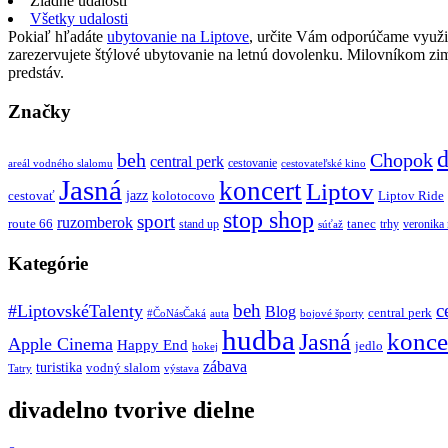
Žiadne udalosti
Všetky udalosti
Pokiaľ hľadáte
ubytovanie na Liptove
, určite Vám odporúčame využi
zarezervujete štýlové ubytovanie na letnú dovolenku. Milovníkom z
predstáv.
Značky
d
beh
Chopok
central perk
cestovanie
areál vodného slalomu
cestovateľské kino
Jasná
koncert
Liptov
jazz
cestovať
kolotocovo
Liptov Ride
stop shop
sport
ruzomberok
route 66
tanec
stand up
trhy
veronika
súťaž
Kategórie
beh
c
#LiptovskéTalenty
Blog
central perk
#ČoNásČaká
auta
bojové športy
hudba
konce
Jasná
Apple Cinema
Happy End
jedlo
hokej
zábava
turistika
vodný slalom
Tatry
výstava
divadelno tvorive dielne