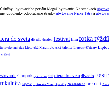
ť služby ubytovacieho portálu MegaUbytovanie. Na stránkach
ubytov
imnej dovolenky odporúčame stránky
ubytovanie Nízke Tatry
a
ubytova
fotka týžd
iera do sveta
festival
film
divadlo
duatlon
Lipto
liptovské talenty
Liptovská Mara
LiptovskéTalenty
liptovsky mikulas
 nerádová
Festi
Chopok
estovanie
diera do sveta
divadlo
deti
cyklistika
rt
kultúra
pre deti
Liptov
Nezaradené
Liptovská Mara
LiptovZije
Predn