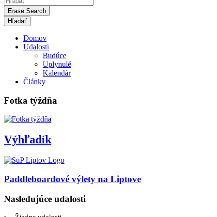
Erase Search
Domov
Udalosti
Budúce
Uplynulé
Kalendár
Články
Fotka týždňa
Výhľadík
Paddleboardové výlety na Liptove
Nasledujúce udalosti