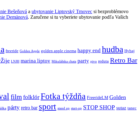
anie Bešeňová
a
ubytovanie Liptovský Trnovec
si bezproblémovo
nie Demänová
. Zaručene si tu vyberiete ubytovanie podľa Vašich
ňa
hudba
happy end
freeride
golden apple cinema
Hybaj
Golden Apple
Retro Bar
vŽije
marina liptov
party
reduta
LNJH
Mikulášska chata
pivo
val
Fotka týždňa
film
folklór
Golden
FreerideLM
sport
párty
STOP SHOP
retro bar
sutaz
tanec
stand up
áška
start-up