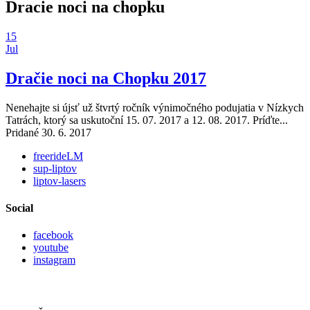
Dracie noci na chopku
15
Jul
Dračie noci na Chopku 2017
Nenehajte si újsť už štvrtý ročník výnimočného podujatia v Nízkych
Tatrách, ktorý sa uskutoční 15. 07. 2017 a 12. 08. 2017. Príďte...
Pridané 30. 6. 2017
freerideLM
sup-liptov
liptov-lasers
Social
facebook
youtube
instagram