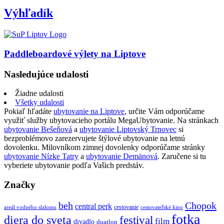
Výhľadík
Paddleboardové výlety na Liptove
Nasledujúce udalosti
Žiadne udalosti
Všetky udalosti
Pokiaľ hľadáte
ubytovanie na Liptove
, určite Vám odporúčame
využiť služby ubytovacieho portálu MegaUbytovanie. Na stránkach
ubytovanie Bešeňová
a
ubytovanie Liptovský Trnovec
si
bezproblémovo zarezervujete štýlové ubytovanie na letnú
dovolenku. Milovníkom zimnej dovolenky odporúčame stránky
ubytovanie Nízke Tatry
a
ubytovanie Demänová
. Zaručene si tu
vyberiete ubytovanie podľa Vašich predstáv.
Značky
beh
Chopok
central perk
cestovanie
areál vodného slalomu
cestovateľské kino
fotka
diera do sveta
festival
film
divadlo
duatlon