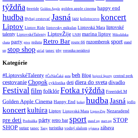
týždňa
happy end
freeride
golden apple cinema
Golden Apple
Jasná
hudba
koncert
jazz
Hybaj cestovať
kolotocovo
Liptov
liptovské
Liptovská Mara
Liptov Ride
liptovsky mikulas
LiptovŽije
marina liptov
talenty
LiptovskéTalenty
LNJH
Mikulášska
Retro Bar
sport
party
ruzomberok
reduta
route 66
stand
chata
pivo
stop shop
tanec
up
trhy
veronika nerádová
súťaž
Kategórie
beh
#LiptovskéTalenty
Blog
central perk
#ČoNásČaká
auta
bojové športy
Chopok
cestovanie
diera do sveta
divadlo
deti
cyklistika
Festival
Fotka týždňa
film
folklór
FreerideLM
hudba
Jasná
Golden Apple Cinema
Happy End
jedlo
hokej
koncert
kultúra
Liptov
Nezaradené
Liptovská Mara
LiptovZije
sport
pre deti
párty
STOP
retro bar
stand up
Prednáška
start-up
SHOP
zábava
sutaz
turistika
tanec
vodný slalom
Tatry
výstava