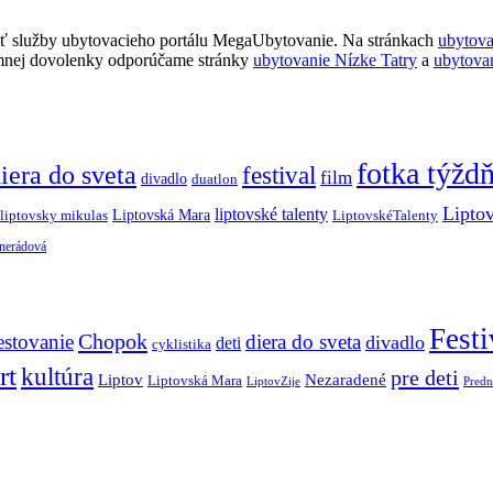
ť služby ubytovacieho portálu MegaUbytovanie. Na stránkach
ubytov
imnej dovolenky odporúčame stránky
ubytovanie Nízke Tatry
a
ubytova
fotka týžd
iera do sveta
festival
film
divadlo
duatlon
Lipto
liptovské talenty
Liptovská Mara
LiptovskéTalenty
liptovsky mikulas
 nerádová
Festi
Chopok
estovanie
diera do sveta
divadlo
deti
cyklistika
rt
kultúra
pre deti
Liptov
Nezaradené
Liptovská Mara
LiptovZije
Predn