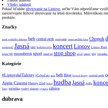
Žiadne udalosti
Všetky udalosti
Pokiaľ hľadáte
ubytovanie na Liptove
, určite Vám odporúčame využi
zarezervujete štýlové ubytovanie na letnú dovolenku. Milovníkom z
predstáv.
Značky
d
beh
Chopok
central perk
cestovanie
areál vodného slalomu
cestovateľské kino
Jasná
koncert
Liptov
jazz
cestovať
kolotocovo
Liptov Ride
stop shop
sport
ruzomberok
route 66
tanec
stand up
trhy
veronika
súťaž
Kategórie
beh
c
#LiptovskéTalenty
Blog
central perk
#ČoNásČaká
auta
bojové športy
hudba
konce
Jasná
Apple Cinema
Happy End
jedlo
hokej
zábava
turistika
vodný slalom
Tatry
výstava
dúbrava