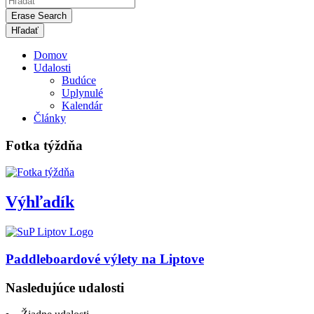
Erase Search
Domov
Udalosti
Budúce
Uplynulé
Kalendár
Články
Fotka týždňa
Výhľadík
Paddleboardové výlety na Liptove
Nasledujúce udalosti