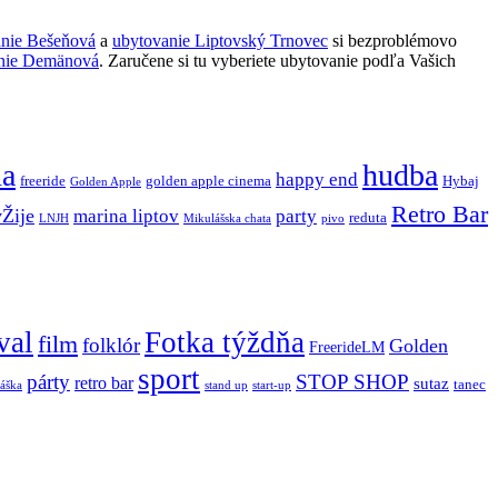
anie Bešeňová
a
ubytovanie Liptovský Trnovec
si bezproblémovo
nie Demänová
. Zaručene si tu vyberiete ubytovanie podľa Vašich
ňa
hudba
happy end
freeride
golden apple cinema
Hybaj
Golden Apple
Retro Bar
vŽije
marina liptov
party
reduta
LNJH
Mikulášska chata
pivo
val
Fotka týždňa
film
folklór
Golden
FreerideLM
sport
párty
STOP SHOP
retro bar
sutaz
tanec
stand up
áška
start-up