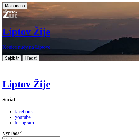
Main menu
Liptov Žije
Koniec nudy na Liptove
Sajdbár
Hľadať
Liptov Žije
Social
facebook
youtube
instagram
Vyhľadať