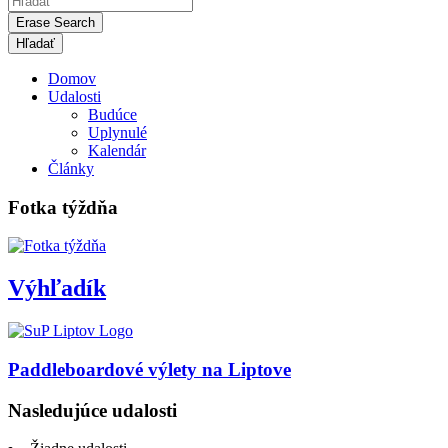
Erase Search
Domov
Udalosti
Budúce
Uplynulé
Kalendár
Články
Fotka týždňa
Výhľadík
Paddleboardové výlety na Liptove
Nasledujúce udalosti