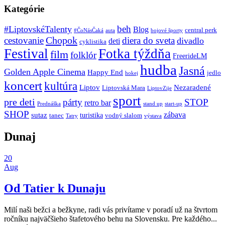
Kategórie
beh
#LiptovskéTalenty
Blog
central perk
#ČoNásČaká
auta
bojové športy
Chopok
cestovanie
diera do sveta
divadlo
deti
cyklistika
Festival
Fotka týždňa
film
folklór
FreerideLM
hudba
Jasná
Golden Apple Cinema
Happy End
jedlo
hokej
koncert
kultúra
Liptov
Nezaradené
Liptovská Mara
LiptovZije
sport
pre deti
párty
STOP
retro bar
stand up
Prednáška
start-up
SHOP
zábava
sutaz
turistika
tanec
vodný slalom
Tatry
výstava
Dunaj
20
Aug
Od Tatier k Dunaju
Milí naši bežci a bežkyne, radi vás privítame v poradí už na štvrtom
ročníku najväčšieho štafetového behu na Slovensku. Pre každého...