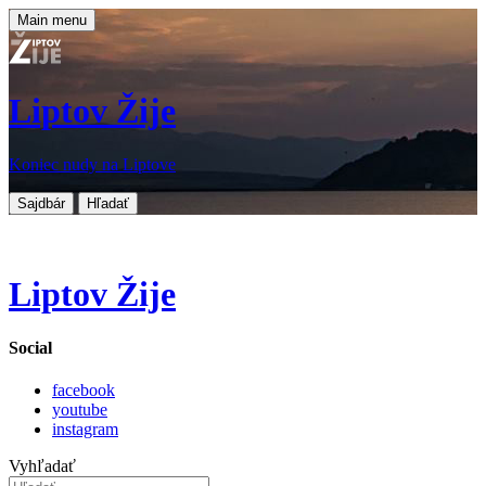
Main menu
Liptov Žije
Koniec nudy na Liptove
Sajdbár
Hľadať
Liptov Žije
Social
facebook
youtube
instagram
Vyhľadať