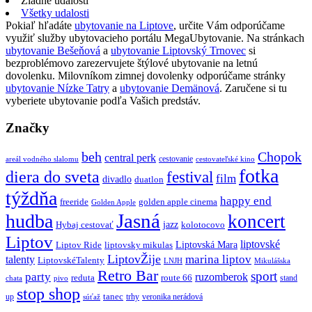
Žiadne udalosti
Všetky udalosti
Pokiaľ hľadáte
ubytovanie na Liptove
, určite Vám odporúčame
využiť služby ubytovacieho portálu MegaUbytovanie. Na stránkach
ubytovanie Bešeňová
a
ubytovanie Liptovský Trnovec
si
bezproblémovo zarezervujete štýlové ubytovanie na letnú
dovolenku. Milovníkom zimnej dovolenky odporúčame stránky
ubytovanie Nízke Tatry
a
ubytovanie Demänová
. Zaručene si tu
vyberiete ubytovanie podľa Vašich predstáv.
Značky
beh
Chopok
central perk
cestovanie
areál vodného slalomu
cestovateľské kino
fotka
diera do sveta
festival
film
divadlo
duatlon
týždňa
happy end
freeride
golden apple cinema
Golden Apple
Jasná
hudba
koncert
jazz
Hybaj cestovať
kolotocovo
Liptov
liptovské
Liptovská Mara
Liptov Ride
liptovsky mikulas
LiptovŽije
marina liptov
talenty
LiptovskéTalenty
LNJH
Mikulášska
Retro Bar
sport
party
ruzomberok
reduta
route 66
stand
chata
pivo
stop shop
tanec
up
trhy
veronika nerádová
súťaž