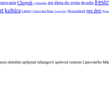
Festi
Chopok
estovanie
diera do sveta
divadlo
deti
cyklistika
rt
kultúra
pre deti
Liptov
Nezaradené
Liptovská Mara
LiptovZije
Predn
stnym obdobím spríjemní fašiangový sprievod centrom Liptovského Miku