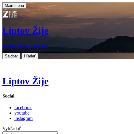
Main menu
Liptov Žije
Koniec nudy na Liptove
Sajdbár
Hľadať
Liptov Žije
Social
facebook
youtube
instagram
Vyhľadať