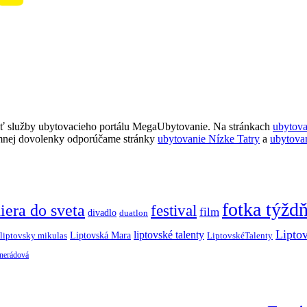
ť služby ubytovacieho portálu MegaUbytovanie. Na stránkach
ubytov
imnej dovolenky odporúčame stránky
ubytovanie Nízke Tatry
a
ubytova
fotka týžd
iera do sveta
festival
film
divadlo
duatlon
Lipto
liptovské talenty
Liptovská Mara
LiptovskéTalenty
liptovsky mikulas
 nerádová