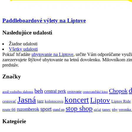
Paddleboardové výlety na Liptove
Nasledujúce udalosti
Žiadne udalosti
Všetky udalosti
Pokiaľ hľadáte
ubytovanie na Liptove
, určite Vám odporúčame využi
zarezervujete štýlové ubytovanie na letnú dovolenku. Milovníkom z
predstáv.
Značky
d
beh
Chopok
central perk
cestovanie
areál vodného slalomu
cestovateľské kino
Jasná
koncert
Liptov
jazz
cestovať
kolotocovo
Liptov Ride
stop shop
sport
ruzomberok
route 66
tanec
stand up
trhy
veronika
súťaž
Kategórie