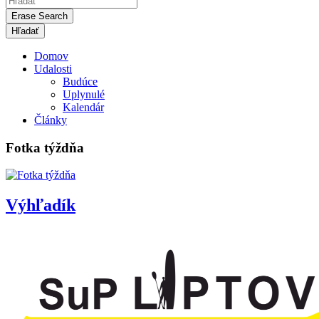
Erase Search
Domov
Udalosti
Budúce
Uplynulé
Kalendár
Články
Fotka týždňa
Výhľadík