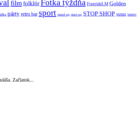
val
Fotka týždňa
film
folklór
Golden
FreerideLM
sport
párty
STOP SHOP
retro bar
sutaz
tanec
stand up
áška
start-up
láša. Začiatok...