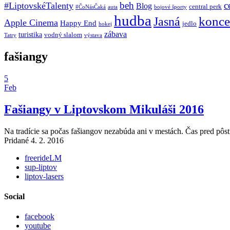
beh
c
#LiptovskéTalenty
Blog
central perk
#ČoNásČaká
auta
bojové športy
hudba
konce
Jasná
Apple Cinema
Happy End
jedlo
hokej
zábava
turistika
vodný slalom
Tatry
výstava
fašiangy
5
Feb
Fašiangy v Liptovskom Mikuláši 2016
Na tradície sa počas fašiangov nezabúda ani v mestách. Čas pred pô
Pridané 4. 2. 2016
freerideLM
sup-liptov
liptov-lasers
Social
facebook
youtube