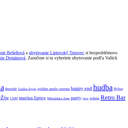
anie Bešeňová
a
ubytovanie Liptovský Trnovec
si bezproblémovo
nie Demänová
. Zaručene si tu vyberiete ubytovanie podľa Vašich
ňa
hudba
happy end
freeride
golden apple cinema
Hybaj
Golden Apple
Retro Bar
vŽije
marina liptov
party
reduta
LNJH
Mikulášska chata
pivo