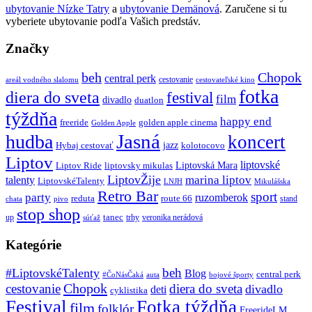
ubytovanie Nízke Tatry
a
ubytovanie Demänová
. Zaručene si tu
vyberiete ubytovanie podľa Vašich predstáv.
Značky
beh
Chopok
central perk
cestovanie
areál vodného slalomu
cestovateľské kino
fotka
diera do sveta
festival
film
divadlo
duatlon
týždňa
happy end
freeride
golden apple cinema
Golden Apple
Jasná
hudba
koncert
jazz
Hybaj cestovať
kolotocovo
Liptov
liptovské
Liptovská Mara
Liptov Ride
liptovsky mikulas
LiptovŽije
marina liptov
talenty
LiptovskéTalenty
LNJH
Mikulášska
Retro Bar
sport
party
ruzomberok
reduta
route 66
stand
chata
pivo
stop shop
tanec
up
trhy
veronika nerádová
súťaž
Kategórie
beh
#LiptovskéTalenty
Blog
central perk
#ČoNásČaká
auta
bojové športy
Chopok
cestovanie
diera do sveta
divadlo
deti
cyklistika
Festival
Fotka týždňa
film
folklór
FreerideLM