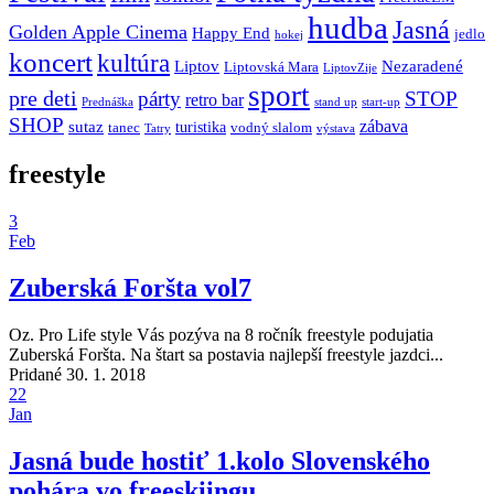
hudba
Jasná
Golden Apple Cinema
Happy End
jedlo
hokej
koncert
kultúra
Liptov
Nezaradené
Liptovská Mara
LiptovZije
sport
pre deti
párty
STOP
retro bar
stand up
Prednáška
start-up
SHOP
zábava
sutaz
turistika
tanec
vodný slalom
Tatry
výstava
freestyle
3
Feb
Zuberská Foršta vol7
Oz. Pro Life style Vás pozýva na 8 ročník freestyle podujatia
Zuberská Foršta. Na štart sa postavia najlepší freestyle jazdci...
Pridané 30. 1. 2018
22
Jan
Jasná bude hostiť 1.kolo Slovenského
pohára vo freeskiingu