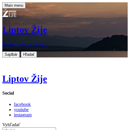
Main menu
Liptov Žije
Koniec nudy na Liptove
Sajdbár
Hľadať
Liptov Žije
Social
facebook
youtube
instagram
Vyhľadať