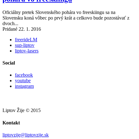
Oficiálny pretek Slovenského pohára vo freeskiingu sa na
Slovensku koná vôbec po prvý krát a celkovo bude pozostávať z
dvoch...
Pridané 22. 1. 2016
freerideLM
sup-liptov
liptov-lasers
Social
facebook
youtube
instagram
Liptov Žije © 2015
Kontakt
liptovzije@liptovzije.sk