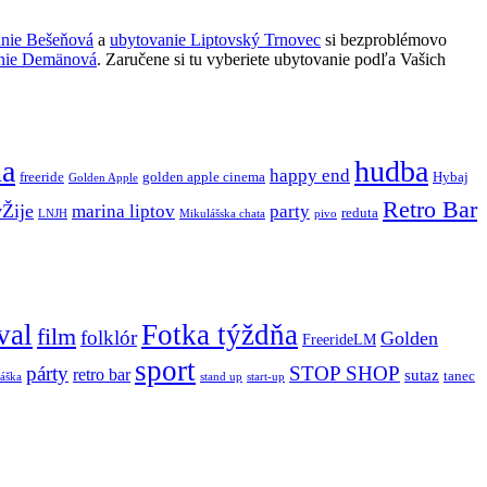
anie Bešeňová
a
ubytovanie Liptovský Trnovec
si bezproblémovo
nie Demänová
. Zaručene si tu vyberiete ubytovanie podľa Vašich
ňa
hudba
happy end
freeride
golden apple cinema
Hybaj
Golden Apple
Retro Bar
vŽije
marina liptov
party
reduta
LNJH
Mikulášska chata
pivo
val
Fotka týždňa
film
folklór
Golden
FreerideLM
sport
párty
STOP SHOP
retro bar
sutaz
tanec
stand up
áška
start-up