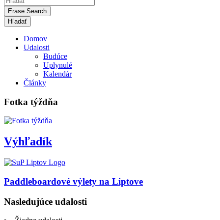
Erase Search
Domov
Udalosti
Budúce
Uplynulé
Kalendár
Články
Fotka týždňa
Výhľadík
Paddleboardové výlety na Liptove
Nasledujúce udalosti