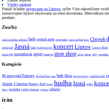
Žiadne udalosti
Všetky udalosti
Pokiaľ hľadáte
ubytovanie na Liptove
, určite Vám odporúčame využi
zarezervujete štýlové ubytovanie na letnú dovolenku. Milovníkom z
predstáv.
Značky
d
beh
Chopok
central perk
cestovanie
areál vodného slalomu
cestovateľské kino
Jasná
koncert
Liptov
jazz
cestovať
kolotocovo
Liptov Ride
stop shop
sport
ruzomberok
route 66
tanec
stand up
trhy
veronika
súťaž
Kategórie
beh
c
#LiptovskéTalenty
Blog
central perk
#ČoNásČaká
auta
bojové športy
hudba
konce
Jasná
Apple Cinema
Happy End
jedlo
hokej
zábava
turistika
vodný slalom
Tatry
výstava
irán