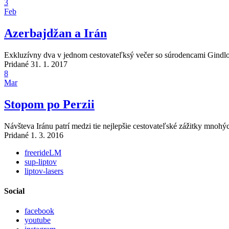
3
Feb
Azerbajdžan a Irán
Exkluzívny dva v jednom cestovateľksý večer so súrodencami Gind
Pridané 31. 1. 2017
8
Mar
Stopom po Perzii
Návšteva Iránu patrí medzi tie nejlepšie cestovateľské zážitky mnohých
Pridané 1. 3. 2016
freerideLM
sup-liptov
liptov-lasers
Social
facebook
youtube