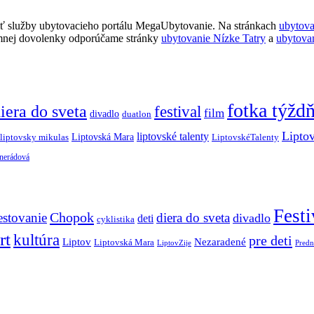
ť služby ubytovacieho portálu MegaUbytovanie. Na stránkach
ubytov
imnej dovolenky odporúčame stránky
ubytovanie Nízke Tatry
a
ubytova
fotka týžd
iera do sveta
festival
film
divadlo
duatlon
Lipto
liptovské talenty
Liptovská Mara
LiptovskéTalenty
liptovsky mikulas
 nerádová
Festi
Chopok
estovanie
diera do sveta
divadlo
deti
cyklistika
rt
kultúra
pre deti
Liptov
Nezaradené
Liptovská Mara
LiptovZije
Predn