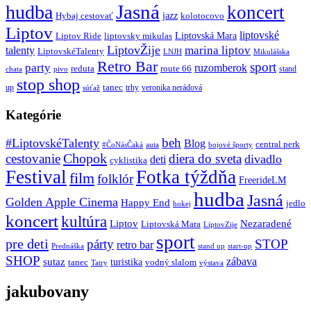
Jasná
hudba
koncert
jazz
Hybaj cestovať
kolotocovo
Liptov
liptovské
Liptovská Mara
Liptov Ride
liptovsky mikulas
LiptovŽije
marina liptov
talenty
LiptovskéTalenty
LNJH
Mikulášska
Retro Bar
sport
party
ruzomberok
reduta
route 66
stand
chata
pivo
stop shop
tanec
up
trhy
veronika nerádová
súťaž
Kategórie
beh
#LiptovskéTalenty
Blog
central perk
#ČoNásČaká
auta
bojové športy
Chopok
cestovanie
diera do sveta
divadlo
deti
cyklistika
Festival
Fotka týždňa
film
folklór
FreerideLM
hudba
Jasná
Golden Apple Cinema
Happy End
jedlo
hokej
koncert
kultúra
Liptov
Nezaradené
Liptovská Mara
LiptovZije
sport
pre deti
párty
STOP
retro bar
stand up
Prednáška
start-up
SHOP
zábava
sutaz
turistika
tanec
vodný slalom
Tatry
výstava
jakubovany