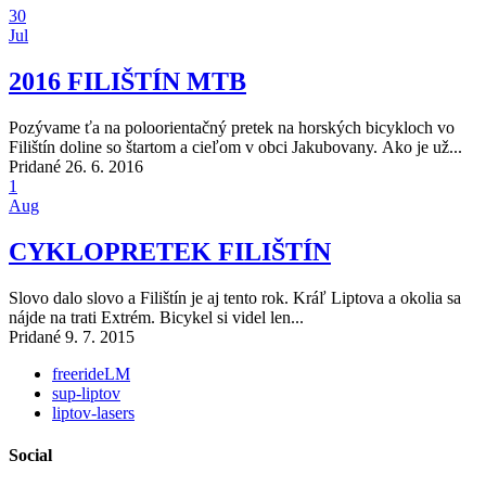
30
Jul
2016 FILIŠTÍN MTB
Pozývame ťa na poloorientačný pretek na horských bicykloch vo
Filištín doline so štartom a cieľom v obci Jakubovany. Ako je už...
Pridané 26. 6. 2016
1
Aug
CYKLOPRETEK FILIŠTÍN
Slovo dalo slovo a Filištín je aj tento rok. Kráľ Liptova a okolia sa
nájde na trati Extrém. Bicykel si videl len...
Pridané 9. 7. 2015
freerideLM
sup-liptov
liptov-lasers
Social