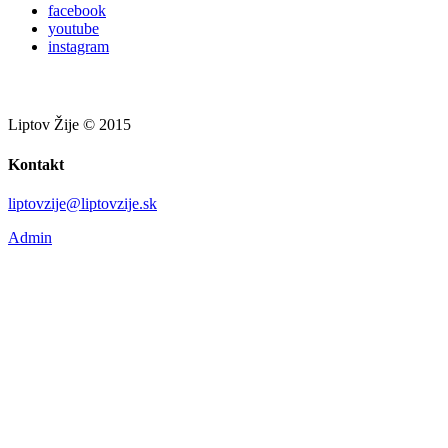
facebook
youtube
instagram
Liptov Žije © 2015
Kontakt
liptovzije@liptovzije.sk
Admin