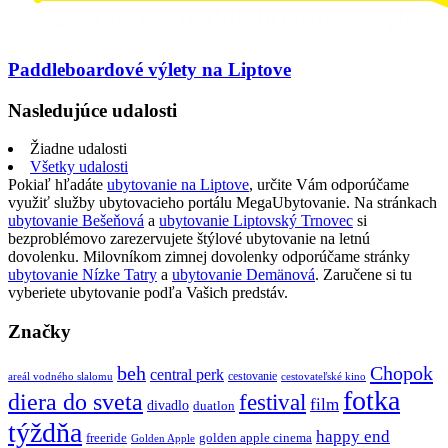
Paddleboardové výlety na Liptove
Nasledujúce udalosti
Žiadne udalosti
Všetky udalosti
Pokiaľ hľadáte
ubytovanie na Liptove
, určite Vám odporúčame
využiť služby ubytovacieho portálu MegaUbytovanie. Na stránkach
ubytovanie Bešeňová
a
ubytovanie Liptovský Trnovec
si
bezproblémovo zarezervujete štýlové ubytovanie na letnú
dovolenku. Milovníkom zimnej dovolenky odporúčame stránky
ubytovanie Nízke Tatry
a
ubytovanie Demänová
. Zaručene si tu
vyberiete ubytovanie podľa Vašich predstáv.
Značky
beh
Chopok
central perk
cestovanie
areál vodného slalomu
cestovateľské kino
fotka
diera do sveta
festival
film
divadlo
duatlon
týždňa
happy end
freeride
golden apple cinema
Golden Apple