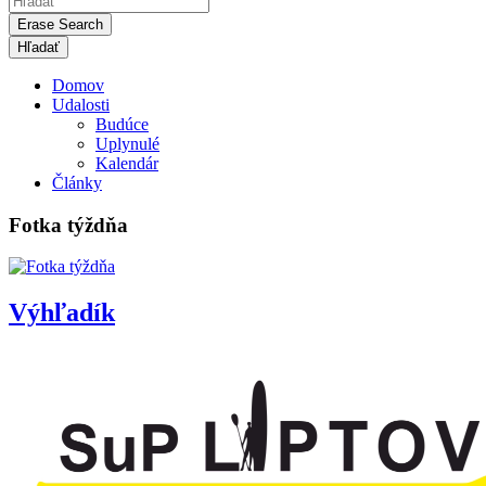
Erase Search
Domov
Udalosti
Budúce
Uplynulé
Kalendár
Články
Fotka týždňa
Výhľadík