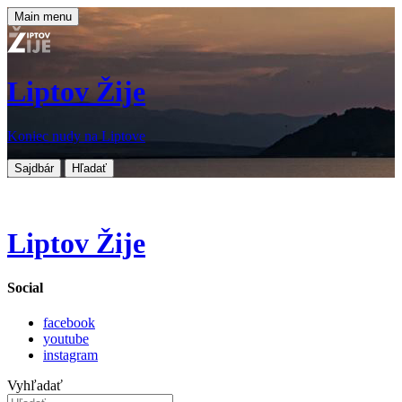
Main menu
Liptov Žije
Koniec nudy na Liptove
Sajdbár
Hľadať
Liptov Žije
Social
facebook
youtube
instagram
Vyhľadať