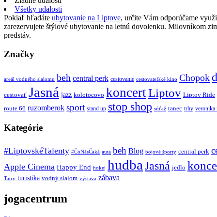
Žiadne udalosti
Všetky udalosti
Pokiaľ hľadáte
ubytovanie na Liptove
, určite Vám odporúčame využi
zarezervujete štýlové ubytovanie na letnú dovolenku. Milovníkom z
predstáv.
Značky
d
beh
Chopok
central perk
cestovanie
areál vodného slalomu
cestovateľské kino
Jasná
koncert
Liptov
jazz
cestovať
kolotocovo
Liptov Ride
stop shop
sport
ruzomberok
route 66
tanec
stand up
trhy
veronika
súťaž
Kategórie
beh
c
#LiptovskéTalenty
Blog
central perk
#ČoNásČaká
auta
bojové športy
hudba
konce
Jasná
Apple Cinema
Happy End
jedlo
hokej
zábava
turistika
vodný slalom
Tatry
výstava
jogacentrum