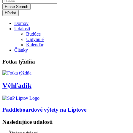
Erase Search
Domov
Udalosti
Budúce
Uplynulé
Kalendár
Články
Fotka týždňa
Výhľadík
Paddleboardové výlety na Liptove
Nasledujúce udalosti