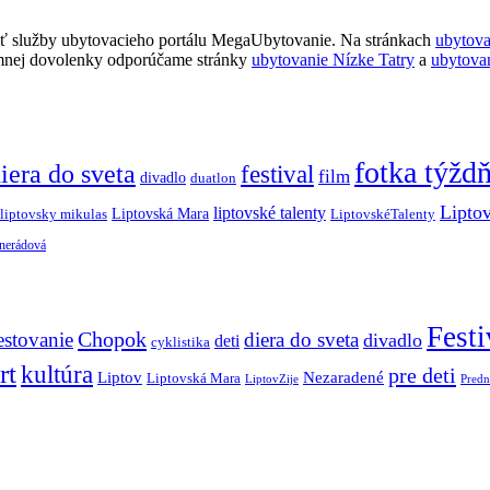
ť služby ubytovacieho portálu MegaUbytovanie. Na stránkach
ubytov
imnej dovolenky odporúčame stránky
ubytovanie Nízke Tatry
a
ubytova
fotka týžd
iera do sveta
festival
film
divadlo
duatlon
Lipto
liptovské talenty
Liptovská Mara
LiptovskéTalenty
liptovsky mikulas
 nerádová
Festi
Chopok
estovanie
diera do sveta
divadlo
deti
cyklistika
rt
kultúra
pre deti
Liptov
Nezaradené
Liptovská Mara
LiptovZije
Predn