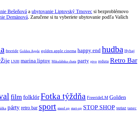
anie Bešeňová
a
ubytovanie Liptovský Trnovec
si bezproblémovo
nie Demänová
. Zaručene si tu vyberiete ubytovanie podľa Vašich
ňa
hudba
happy end
freeride
golden apple cinema
Hybaj
Golden Apple
Retro Bar
vŽije
marina liptov
party
reduta
LNJH
Mikulášska chata
pivo
val
Fotka týždňa
film
folklór
Golden
FreerideLM
sport
párty
STOP SHOP
retro bar
sutaz
tanec
stand up
áška
start-up