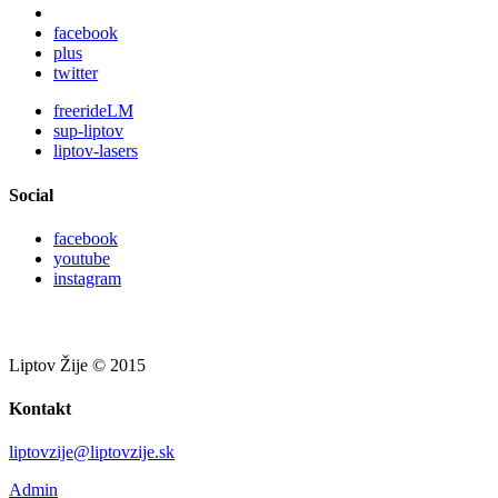
facebook
plus
twitter
freerideLM
sup-liptov
liptov-lasers
Social
facebook
youtube
instagram
Liptov Žije © 2015
Kontakt
liptovzije@liptovzije.sk
Admin