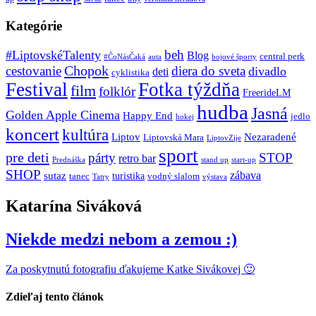
Kategórie
beh
#LiptovskéTalenty
Blog
central perk
#ČoNásČaká
auta
bojové športy
Chopok
cestovanie
diera do sveta
divadlo
deti
cyklistika
Festival
Fotka týždňa
film
folklór
FreerideLM
hudba
Jasná
Golden Apple Cinema
Happy End
jedlo
hokej
koncert
kultúra
Liptov
Nezaradené
Liptovská Mara
LiptovZije
sport
pre deti
párty
STOP
retro bar
stand up
Prednáška
start-up
SHOP
zábava
sutaz
turistika
tanec
vodný slalom
Tatry
výstava
Katarína Siváková
Niekde medzi nebom a zemou :)
Za poskytnutú fotografiu ďakujeme Katke Sivákovej 🙂
Zdieľaj tento článok