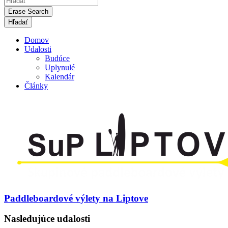
Erase Search
Domov
Udalosti
Budúce
Uplynulé
Kalendár
Články
Paddleboardové výlety na Liptove
Nasledujúce udalosti