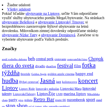
Žiadne udalosti
Všetky udalosti
Pokiaľ hľadáte
ubytovanie na Liptove
, určite Vám odporúčame
využiť služby ubytovacieho portálu MegaUbytovanie. Na stránkach
ubytovanie Bešeňová
a
ubytovanie Liptovský Trnovec
si
bezproblémovo zarezervujete štýlové ubytovanie na letnú
dovolenku. Milovníkom zimnej dovolenky odporúčame stránky
ubytovanie Nízke Tatry
a
ubytovanie Demänová
. Zaručene si tu
vyberiete ubytovanie podľa Vašich predstáv.
Značky
beh
Chopok
central perk
cestovanie
areál vodného slalomu
cestovateľské kino
fotka
diera do sveta
festival
film
divadlo
duatlon
týždňa
happy end
freeride
golden apple cinema
Golden Apple
Jasná
hudba
koncert
jazz
Hybaj cestovať
kolotocovo
Liptov
liptovské
Liptovská Mara
Liptov Ride
liptovsky mikulas
LiptovŽije
marina liptov
talenty
LiptovskéTalenty
LNJH
Mikulášska
Retro Bar
sport
party
ruzomberok
reduta
route 66
stand
chata
pivo
stop shop
tanec
up
trhy
veronika nerádová
súťaž