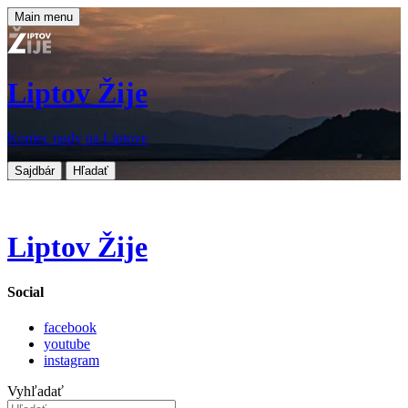
Main menu
Liptov Žije
Koniec nudy na Liptove
Sajdbár
Hľadať
Liptov Žije
Social
facebook
youtube
instagram
Vyhľadať