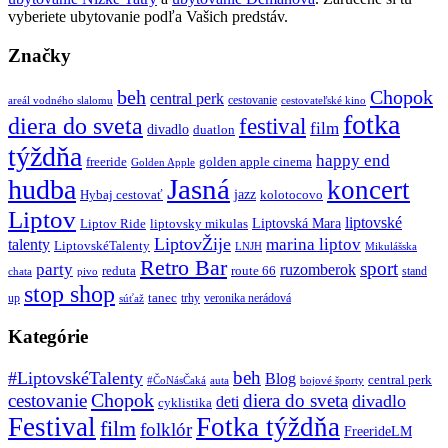
vyberiete ubytovanie podľa Vašich predstáv.
Značky
beh
Chopok
central perk
cestovanie
areál vodného slalomu
cestovateľské kino
fotka
diera do sveta
festival
film
divadlo
duatlon
týždňa
happy end
freeride
golden apple cinema
Golden Apple
Jasná
hudba
koncert
jazz
Hybaj cestovať
kolotocovo
Liptov
liptovské
Liptovská Mara
Liptov Ride
liptovsky mikulas
LiptovŽije
marina liptov
talenty
LiptovskéTalenty
LNJH
Mikulášska
Retro Bar
sport
party
ruzomberok
reduta
route 66
stand
chata
pivo
stop shop
tanec
up
trhy
veronika nerádová
súťaž
Kategórie
beh
#LiptovskéTalenty
Blog
central perk
#ČoNásČaká
auta
bojové športy
Chopok
cestovanie
diera do sveta
divadlo
deti
cyklistika
Festival
Fotka týždňa
film
folklór
FreerideLM