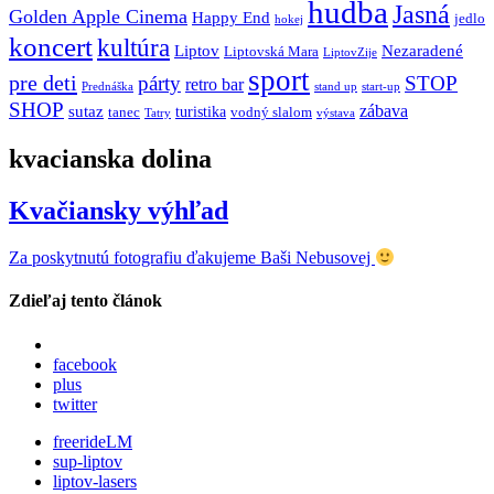
hudba
Jasná
Golden Apple Cinema
Happy End
jedlo
hokej
koncert
kultúra
Liptov
Nezaradené
Liptovská Mara
LiptovZije
sport
pre deti
párty
STOP
retro bar
stand up
Prednáška
start-up
SHOP
zábava
sutaz
turistika
tanec
vodný slalom
Tatry
výstava
kvacianska dolina
Kvačiansky výhľad
Za poskytnutú fotografiu ďakujeme Baši Nebusovej
Zdieľaj tento článok
facebook
plus
twitter
freerideLM
sup-liptov
liptov-lasers