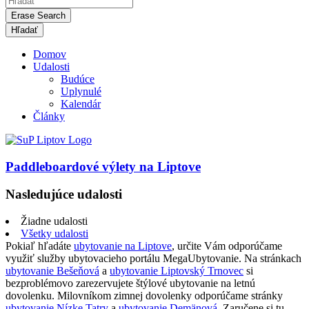
Erase Search
Domov
Udalosti
Budúce
Uplynulé
Kalendár
Články
Paddleboardové výlety na Liptove
Nasledujúce udalosti
Žiadne udalosti
Všetky udalosti
Pokiaľ hľadáte
ubytovanie na Liptove
, určite Vám odporúčame
využiť služby ubytovacieho portálu MegaUbytovanie. Na stránkach
ubytovanie Bešeňová
a
ubytovanie Liptovský Trnovec
si
bezproblémovo zarezervujete štýlové ubytovanie na letnú
dovolenku. Milovníkom zimnej dovolenky odporúčame stránky
ubytovanie Nízke Tatry
a
ubytovanie Demänová
. Zaručene si tu