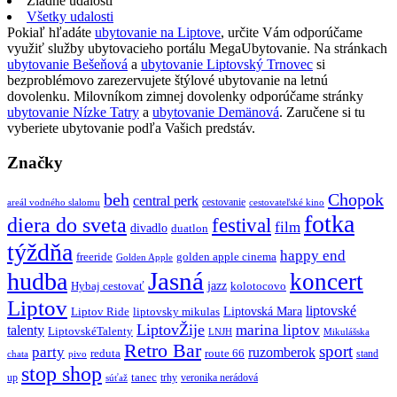
Žiadne udalosti
Všetky udalosti
Pokiaľ hľadáte
ubytovanie na Liptove
, určite Vám odporúčame
využiť služby ubytovacieho portálu MegaUbytovanie. Na stránkach
ubytovanie Bešeňová
a
ubytovanie Liptovský Trnovec
si
bezproblémovo zarezervujete štýlové ubytovanie na letnú
dovolenku. Milovníkom zimnej dovolenky odporúčame stránky
ubytovanie Nízke Tatry
a
ubytovanie Demänová
. Zaručene si tu
vyberiete ubytovanie podľa Vašich predstáv.
Značky
beh
Chopok
central perk
cestovanie
areál vodného slalomu
cestovateľské kino
fotka
diera do sveta
festival
film
divadlo
duatlon
týždňa
happy end
freeride
golden apple cinema
Golden Apple
Jasná
hudba
koncert
jazz
Hybaj cestovať
kolotocovo
Liptov
liptovské
Liptovská Mara
Liptov Ride
liptovsky mikulas
LiptovŽije
marina liptov
talenty
LiptovskéTalenty
LNJH
Mikulášska
Retro Bar
sport
party
ruzomberok
reduta
route 66
stand
chata
pivo
stop shop
tanec
up
trhy
veronika nerádová
súťaž