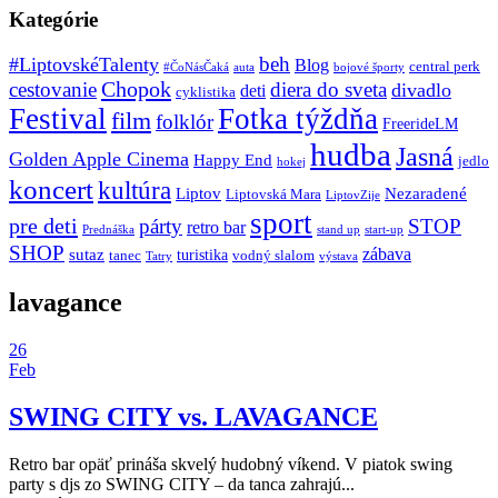
Kategórie
beh
#LiptovskéTalenty
Blog
central perk
#ČoNásČaká
auta
bojové športy
Chopok
cestovanie
diera do sveta
divadlo
deti
cyklistika
Festival
Fotka týždňa
film
folklór
FreerideLM
hudba
Jasná
Golden Apple Cinema
Happy End
jedlo
hokej
koncert
kultúra
Liptov
Nezaradené
Liptovská Mara
LiptovZije
sport
pre deti
párty
STOP
retro bar
stand up
Prednáška
start-up
SHOP
zábava
sutaz
turistika
tanec
vodný slalom
Tatry
výstava
lavagance
26
Feb
SWING CITY vs. LAVAGANCE
Retro bar opäť prináša skvelý hudobný víkend. V piatok swing
party s djs zo SWING CITY – da tanca zahrajú...