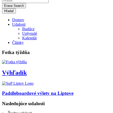
Erase Search
Domov
Udalosti
Budúce
Uplynulé
Kalendár
Články
Fotka týždňa
Výhľadík
Paddleboardové výlety na Liptove
Nasledujúce udalosti