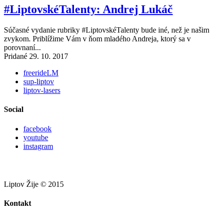
#LiptovskéTalenty: Andrej Lukáč
Súčasné vydanie rubriky #LiptovskéTalenty bude iné, než je našim
zvykom. Priblížime Vám v ňom mladého Andreja, ktorý sa v
porovnaní...
Pridané 29. 10. 2017
freerideLM
sup-liptov
liptov-lasers
Social
facebook
youtube
instagram
Liptov Žije © 2015
Kontakt