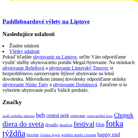
Paddleboardové výlety na Liptove
Nasledujúce udalosti
Žiadne udalosti
Všetky udalosti
Pokiaľ hľadáte
ubytovanie na Liptove
, určite Vám odporúčame
využiť služby ubytovacieho portálu MegaUbytovanie. Na stránkach
ubytovanie Bešeňová
a
ubytovanie Liptovský Trnovec
si
bezproblémovo zarezervujete štýlové ubytovanie na letnú
dovolenku. Milovníkom zimnej dovolenky odporúčame stránky
ubytovanie Nízke Tatry
a
ubytovanie Demänová
. Zaručene si tu
vyberiete ubytovanie podľa Vašich predstáv.
Značky
beh
Chopok
central perk
cestovanie
areál vodného slalomu
cestovateľské kino
fotka
diera do sveta
festival
film
divadlo
duatlon
týždňa
happy end
freeride
golden apple cinema
Golden Apple