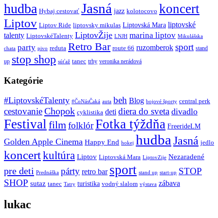
Jasná
hudba
koncert
jazz
Hybaj cestovať
kolotocovo
Liptov
liptovské
Liptovská Mara
Liptov Ride
liptovsky mikulas
LiptovŽije
marina liptov
talenty
LiptovskéTalenty
LNJH
Mikulášska
Retro Bar
sport
party
ruzomberok
reduta
route 66
stand
chata
pivo
stop shop
tanec
up
trhy
veronika nerádová
súťaž
Kategórie
beh
#LiptovskéTalenty
Blog
central perk
#ČoNásČaká
auta
bojové športy
Chopok
cestovanie
diera do sveta
divadlo
deti
cyklistika
Festival
Fotka týždňa
film
folklór
FreerideLM
hudba
Jasná
Golden Apple Cinema
Happy End
jedlo
hokej
koncert
kultúra
Liptov
Nezaradené
Liptovská Mara
LiptovZije
sport
pre deti
párty
STOP
retro bar
stand up
Prednáška
start-up
SHOP
zábava
sutaz
turistika
tanec
vodný slalom
Tatry
výstava
lukac