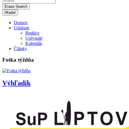
Erase Search
Domov
Udalosti
Budúce
Uplynulé
Kalendár
Články
Fotka týždňa
Výhľadík