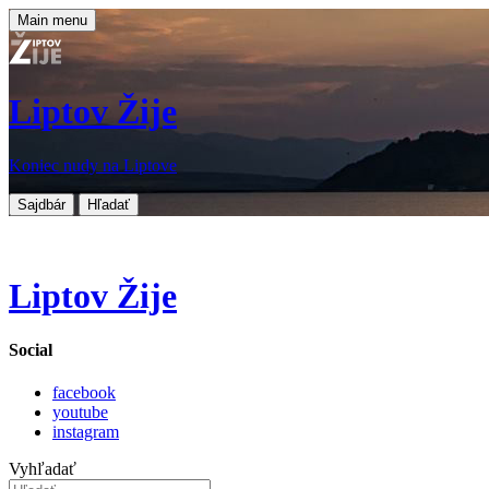
Main menu
Liptov Žije
Koniec nudy na Liptove
Sajdbár
Hľadať
Liptov Žije
Social
facebook
youtube
instagram
Vyhľadať