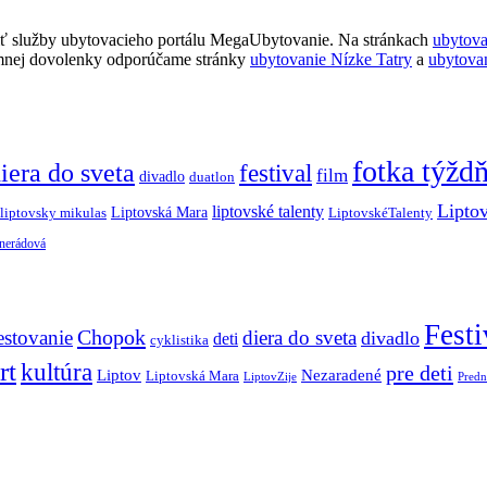
ť služby ubytovacieho portálu MegaUbytovanie. Na stránkach
ubytov
imnej dovolenky odporúčame stránky
ubytovanie Nízke Tatry
a
ubytova
fotka týžd
iera do sveta
festival
film
divadlo
duatlon
Lipto
liptovské talenty
Liptovská Mara
LiptovskéTalenty
liptovsky mikulas
 nerádová
Festi
Chopok
estovanie
diera do sveta
divadlo
deti
cyklistika
rt
kultúra
pre deti
Liptov
Nezaradené
Liptovská Mara
LiptovZije
Predn