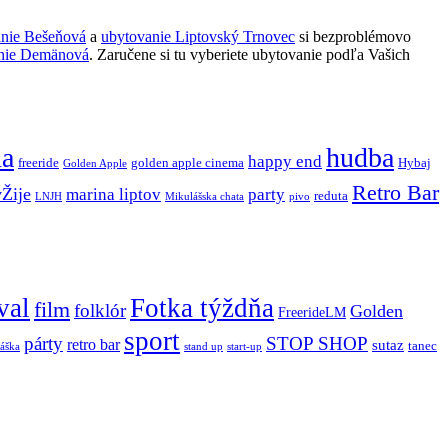
anie Bešeňová
a
ubytovanie Liptovský Trnovec
si bezproblémovo
nie Demänová
. Zaručene si tu vyberiete ubytovanie podľa Vašich
ňa
hudba
happy end
freeride
golden apple cinema
Hybaj
Golden Apple
Retro Bar
vŽije
marina liptov
party
reduta
LNJH
Mikulášska chata
pivo
val
Fotka týždňa
film
folklór
Golden
FreerideLM
sport
párty
STOP SHOP
retro bar
sutaz
tanec
stand up
áška
start-up