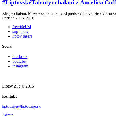
#LiptovskéTalenty: chalani z Aurelica Cof
Ahojte chalani. Môžete sa nám na úvod predstaviť? Kto ste a čomu s
Pridané 29. 5. 2016
freerideLM
sup-liptov
liptov-lasers
Social
facebook
youtube
instagram
Liptov Žije © 2015
Kontakt
liptovzije@liptovzije.sk
Admin