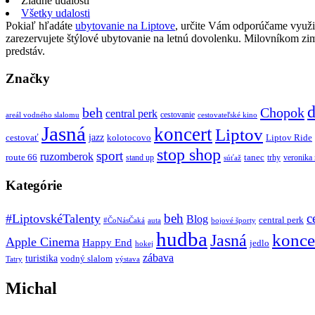
Žiadne udalosti
Všetky udalosti
Pokiaľ hľadáte
ubytovanie na Liptove
, určite Vám odporúčame využi
zarezervujete štýlové ubytovanie na letnú dovolenku. Milovníkom z
predstáv.
Značky
d
beh
Chopok
central perk
cestovanie
areál vodného slalomu
cestovateľské kino
Jasná
koncert
Liptov
jazz
cestovať
kolotocovo
Liptov Ride
stop shop
sport
ruzomberok
route 66
tanec
stand up
trhy
veronika
súťaž
Kategórie
beh
c
#LiptovskéTalenty
Blog
central perk
#ČoNásČaká
auta
bojové športy
hudba
konce
Jasná
Apple Cinema
Happy End
jedlo
hokej
zábava
turistika
vodný slalom
Tatry
výstava
Michal