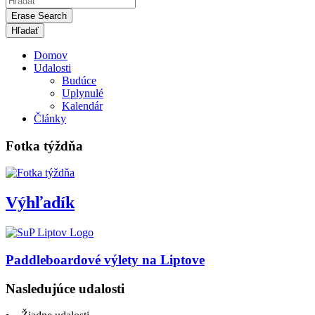
Erase Search
Domov
Udalosti
Budúce
Uplynulé
Kalendár
Články
Fotka týždňa
Výhľadík
Paddleboardové výlety na Liptove
Nasledujúce udalosti